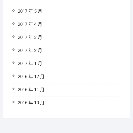
2017 年 5 月
2017 年 4 月
2017 年 3 月
2017 年 2 月
2017 年 1 月
2016 年 12 月
2016 年 11 月
2016 年 10 月