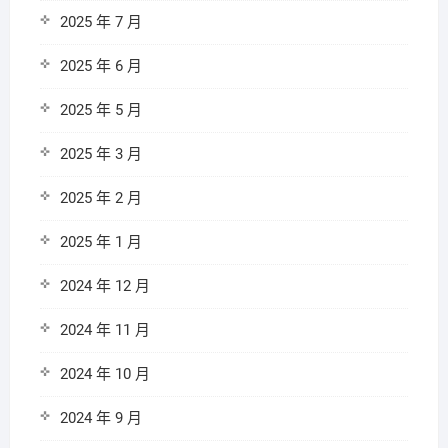
2025 年 7 月
2025 年 6 月
2025 年 5 月
2025 年 3 月
2025 年 2 月
2025 年 1 月
2024 年 12 月
2024 年 11 月
2024 年 10 月
2024 年 9 月