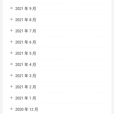
2021 年 9 月
2021 年 8 月
2021 年 7 月
2021 年 6 月
2021 年 5 月
2021 年 4 月
2021 年 3 月
2021 年 2 月
2021 年 1 月
2020 年 12 月