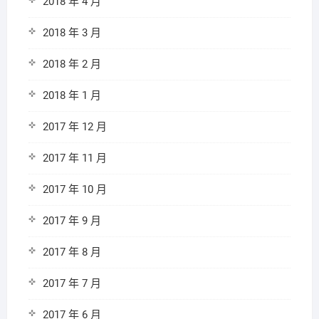
2018 年 4 月
2018 年 3 月
2018 年 2 月
2018 年 1 月
2017 年 12 月
2017 年 11 月
2017 年 10 月
2017 年 9 月
2017 年 8 月
2017 年 7 月
2017 年 6 月