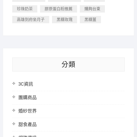
珍珠奶茶
膠原蛋白粉推薦
購夠台東
高雄到府坐月子
黑糖玫瑰
黑糖薑
分類
3C資訊
團購商品
婚紗世界
甜食產品