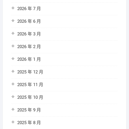
2026 年 7 月
2026 年 6 月
2026 年 3 月
2026 年 2 月
2026 年 1 月
2025 年 12 月
2025 年 11 月
2025 年 10 月
2025 年 9 月
2025 年 8 月