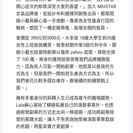
開心這次的新款深受大家的喜愛。」加入 MIUSTAR
女装品牌後，從設計布料選擇到銷售出貨，都是閱
娘小蔓與蘇心甯一手規劃，像是為女性量身打造的
戰袍，塑造了一種走路帶風、氣場全開的氣質。
單價從 390元到3000元，大多是 18歲大學生到35歲
女性上班族族購買，每季前期作業3個月到半年。闖
娘小蔓也說當時創業以電商 yahoo 起家，貸款也貸
了 100 萬。資金的運用就是很看我們品牌擴散能
力，因為有人可能一開始創業，他就是以進貨的方
式為主，但是我們一開始就生產為方式為主，所以
我們會花比較多錢在庫存，跟後續的拍攝營銷上
面。」
擁有多重身份的斜積人生已成為當今的職場趨勢，
Lala蘇心甯除了積極拓展自己的演藝事業外，也透
過經營副業的方式走出另一條道路，成功將副業經
營的風聲水起，讓人不免笑說她是被演藝事業耽誤
的老園，明星其實才是副業。