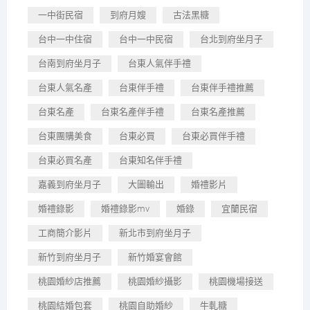
一中街民宿
到府月嫂
古法黑糖
台中一中住宿
台中一中民宿
台北到府坐月子
台南到府坐月子
台東人氣伴手禮
台東人氣名產
台東伴手禮
台東伴手禮推薦
台東名產
台東名產伴手禮
台東名產推薦
台東團購美食
台東必買
台東必買伴手禮
台東必買名產
台東知名伴手禮
嘉義到府坐月子
大圖輸出
婚禮影片
婚禮錄影
婚禮錄影mv
婚錄
宜蘭民宿
工商簡介影片
新北市到府坐月子
新竹到府坐月子
新竹婚宴會館
桃園婚紗店推薦
桃園婚紗攝影
桃園機場接送
桃園結婚包套
桃園自助婚紗
牛軋糖