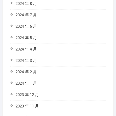
2024 年 8 月
2024 年 7 月
2024 年 6 月
2024 年 5 月
2024 年 4 月
2024 年 3 月
2024 年 2 月
2024 年 1 月
2023 年 12 月
2023 年 11 月