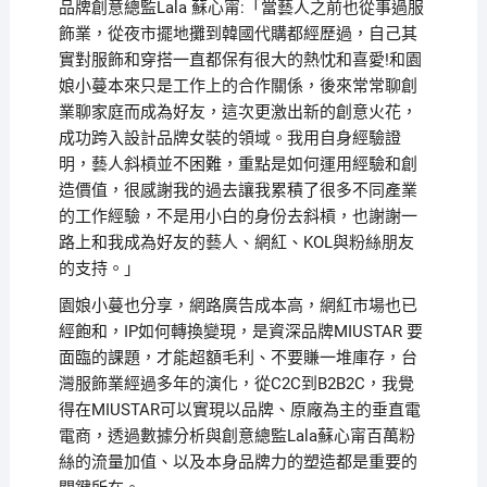
品牌創意總監Lala 蘇心甯:「當藝人之前也從事過服
飾業，從夜市擺地攤到韓國代購都經歷過，自己其
實對服飾和穿搭一直都保有很大的熱忱和喜愛!和園
娘小蔓本來只是工作上的合作關係，後來常常聊創
業聊家庭而成為好友，這次更激出新的創意火花，
成功跨入設計品牌女裝的領域。我用自身經驗證
明，藝人斜槓並不困難，重點是如何運用經驗和創
造價值，很感謝我的過去讓我累積了很多不同產業
的工作經驗，不是用小白的身份去斜槓，也謝謝一
路上和我成為好友的藝人、網紅、KOL與粉絲朋友
的支持。」
園娘小蔓也分享，網路廣告成本高，網紅市場也已
經飽和，IP如何轉換變現，是資深品牌MIUSTAR 要
面臨的課題，才能超額毛利、不要賺一堆庫存，台
灣服飾業經過多年的演化，從C2C到B2B2C，我覺
得在MIUSTAR可以實現以品牌、原廠為主的垂直電
電商，透過數據分析與創意總監Lala蘇心甯百萬粉
絲的流量加值、以及本身品牌力的塑造都是重要的