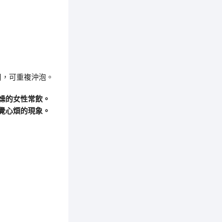
用，可重複沖泡。
燥的女性常飲。
覺心煩的現象。