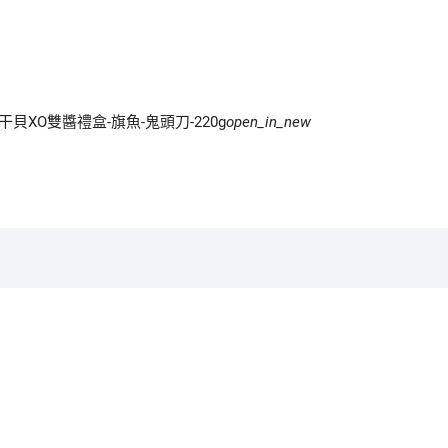
-新港漁會-干貝XO雙醬禮盒-旗魚-鬼頭刀-220g
open_in_new