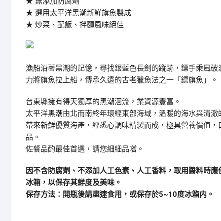
★ 無添加防腐劑
★ 選用太平洋黑潮新鮮旗魚製成
★ 炒菜、配飯、拌麵風味絕佳
漁船沿著黑潮的記憶，尋找銀藍色長劍的蹤跡，鏢手乘風破
力將旗魚拉上船，傳承久遠的古老獵魚法之一「鏢旗魚」。
台東縣擁有得天獨厚的黑潮洄流，業資源豐富。
太平洋黑潮由北而南終年環經東部海域，溫暖的海水與清澈
帶來新鮮優質海產，經悉心調味精製而成，極具營養價值，
品。
佐餐品酌最佳首選，請您細細品嚐。
因不含防腐劑、不添加人工色素、人工香料，取用醬料時應
冰箱，以保存其鮮度及美味。
保存方法：開瓶後請盡速食用，或保存於5~10度冰箱内。