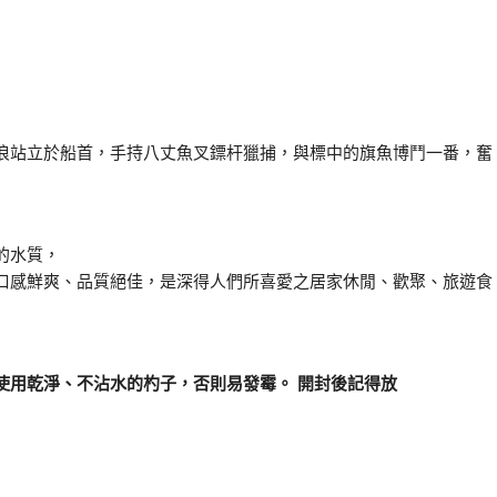
浪站立於船首，手持八丈魚叉鏢杆獵捕，與標中的旗魚博鬥一番，奮
的水質，
口感鮮爽、品質絕佳，是深得人們所喜愛之居家休閒、歡聚、旅遊食
使用乾淨、不沾水的杓子，否則易發霉。 開封後記得放