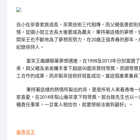
自小在茶香家族成長，
茶葉技術
三代相傳，而父親張勇欽則
情，從國小就立志長大後要成為農夫，秉持著這樣的夢想，
間茶王也不斷地為了夢想而努力，在
20
歲正值青春的那年，
紀錄保持人。
當茶王繼續朝著夢想邁進，在
1998
及
2013
年分別當選了
來，與父親及弟弟攜手拿下超過
50
面茶葉特等獎，而頭等獎
工合作的成果，而非製茶技術好就能成功，當這個產業兼具
秉持著這樣的熱情所製出的茶，更是所有人來春勇唯一的
家喜愛，在
2014
年梨山春茶拿下特等獎，郭台銘先生也以一
種責任事業，一旦客人相信你，就要想辦法做到最好」。
春勇茶王