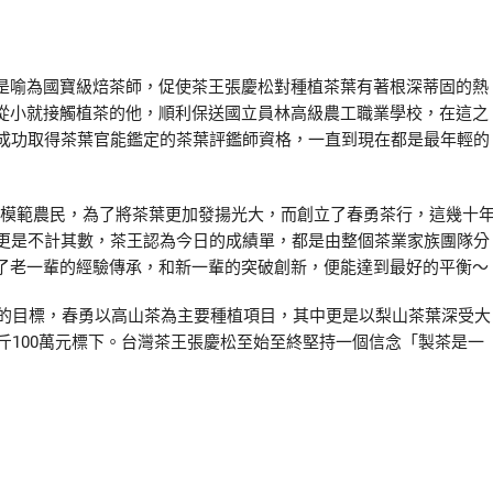
是喻為國寶級焙茶師，促使茶王張慶松對種植茶葉有著根深蒂固的熱
從小就接觸植茶的他，順利保送國立員林高級農工職業學校，在這之
成功取得茶葉官能鑑定的茶葉評鑑師資格，一直到現在都是最年輕的
模範農民，為了將茶葉更加發揚光大，而創立了春勇茶行，這幾十
更是不計其數，茶王認為今日的成績單，都是由整個茶業家族團隊分
了老一輩的經驗傳承，和新一輩的突破創新，便能達到最好的平衡～
目標，春勇以高山茶為主要種植項目，其中更是以梨山茶葉深受大
斤
100
萬元標下。台灣茶王張慶松至始至終堅持一個信念「製茶是一