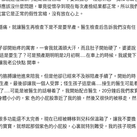
得應該沒什麼問題，畢竟從懷孕到現在每次產檢結果都正常，所以我
就當它是正常的假性宮縮，沒有放在心上。
痛，就讓醫生再檢查下是不是要早產。醫生檢查后告訴我們沒有任
卻開始疼的厲害，一會我就滿頭大汗，而且肚子開始硬了，婆婆說
這是要生了？可是預產期明明是2月初啊……在車上的時候，我感覺下
讓我老公快點 開車。
胳膊讓他進來陪我，但是他卻已經來不及辦陪產手續了。開始的時
生產，最後卻讓我一個人受罪；怪生孩子這麼痛……接生的醫生可能
了……可能是被醫生的話嚇着了，我開始配合醫生，20分鐘后我們家
一個身體小小的，紫 色的小屁股靠近了我的臉，然後又很快的被移走，然
多功能還不太完善，現在已經被轉移到兒科保溫箱了，讓我不要擔
的寶寶，就想起那個紫色的小屁股，心裏就特別難受，我的孩子現媽