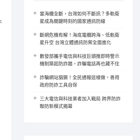
當海纜全斷，台灣如何不斷訊？多軌衛
星成為關鍵時刻的國家通訊防線
不
，
斷網危機有解！海底電纜跨海、低軌衛
星升空 台灣立體通訊防禦全面進化
數發部攜手電信與科技巨頭推即時警示
機制築起防詐牆，詐騙電話再也藏不住
詐騙網站猖獗！全民通報這樣做，善用
政府防詐工具自保
三大電信與科技業者加入戰局 跨界防詐
聯防新模式揭幕