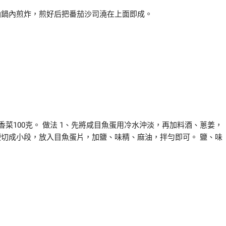
油鍋內煎炸，煎好后把番茄沙司澆在上面即成。
香菜100克。 做法 1、先將咸目魚蛋用冷水沖淡，再加料酒、蔥姜，
梗切成小段，放入目魚蛋片，加鹽、味精、麻油，拌勻即可。 鹽、味