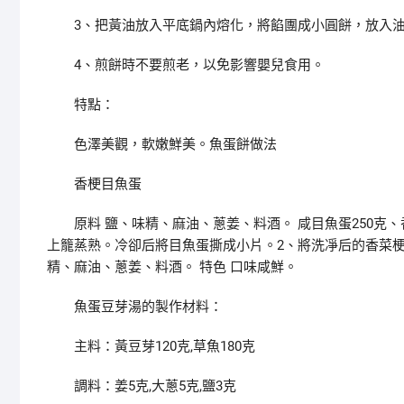
3、把黃油放入平底鍋內熔化，將餡團成小圓餅，放入
4、煎餅時不要煎老，以免影響嬰兒食用。
特點：
色澤美觀，軟嫩鮮美。魚蛋餅做法
香梗目魚蛋
原料 鹽、味精、麻油、蔥姜、料酒。 咸目魚蛋250克、
上籠蒸熟。冷卻后將目魚蛋撕成小片。2、將洗凈后的香菜
精、麻油、蔥姜、料酒。 特色 口味咸鮮。
魚蛋豆芽湯的製作材料：
主料：黃豆芽120克,草魚180克
調料：姜5克,大蔥5克,鹽3克