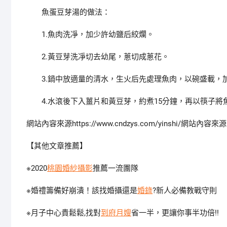
魚蛋豆芽湯的做法：
1.魚肉洗凈，加少許幼鹽后絞爛。
2.黃豆芽洗凈切去幼尾，蔥切成蔥花。
3.鍋中放適量的清水，生火后先處理魚肉，以碗盛載，
4.水滾後下入薑片和黃豆芽，約煮15分鐘，再以筷子將
網站內容來源https://www.cndzys.com/yinshi/網站內容來源http
【其他文章推薦】
※2020
桃園婚紗攝影
推薦一流團隊
※婚禮籌備好崩潰！該找婚攝還是
婚錄
?新人必備教戰守則
※月子中心貴鬆鬆,找對
到府月嫂
省一半，更讓你事半功倍!!