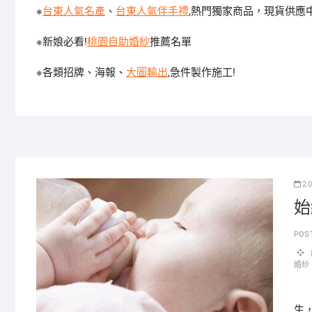
※
台東人氣名產
、
台東人氣伴手禮
,熱門獨家商品，現貨供應
※新娘必看!
桃園自助婚紗
推薦名單
※各類招牌、海報、
大圖輸出
,急件製作施工!
2
始
POS
婚紗
孕
生