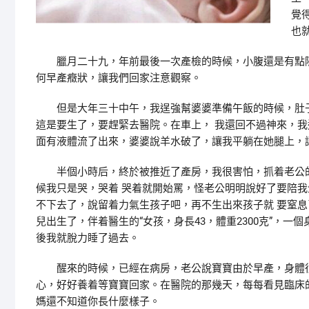
覺
也
臘月二十九，年前最後一次產檢的時候，小腹還是有點隱
何早產癥狀，讓我們回家注意觀察。
但是大年三十中午，我逞強幫婆婆準備午飯的時候，肚子
這是要生了，要趕緊去醫院。在車上， 我還回不過神來，我
面有液體流了出來，婆婆說羊水破了，讓我平躺在她腿上，
半個小時后，終於被推近了產房，我很害怕，抓着老公的
候我只是哭，哭着 哭着就開始罵，怪老公明明說好了要陪我
不下去了，說留着力氣生孩子吧，再不生出來孩子就 要窒息
兒出生了，伴着醫生的“女孩，身長43，體重2300克”，
後我就脫力睡了過去。
醒來的時候，已經在病房，老公說寶寶由於早產，身體很
心，好好養着等寶寶回家。在醫院的那幾天，每每看見臨床
媽還不知道你長什麼樣子。