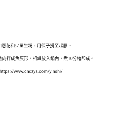
加蔥花和少量生粉，用筷子攪至起膠。
魚肉拌成魚蛋形，相繼放入鍋內，煮10分鐘即成。
s://www.cndzys.com/yinshi/