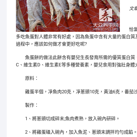
文
恰
多吃魚蛋對人體非常有好處，因為魚蛋中含有大量的蛋白質
過程中，應該如何做才會更好吃呢?
魚蛋餅的做法此餅含有嬰兒生長發育所需的優質蛋白質、
C、維生素D、維生素E等多種營養素，嬰兒食用對強壯身體
原料：
雞蛋半個，凈魚肉20克，凈蔥頭10克，黃油6克，番茄沙
製作：
1、將蔥頭切成碎末;魚肉煮熟，放入碗內研碎。
2、將雞蛋磕入碗內，加入魚泥、蔥頭末調拌均勻成餡