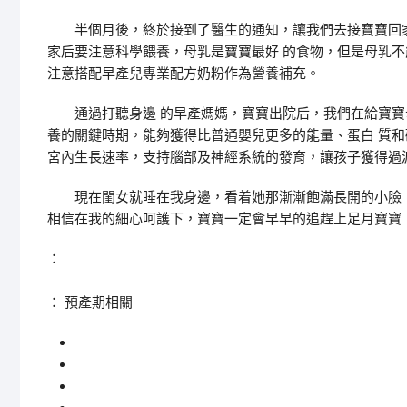
半個月後，終於接到了醫生的通知，讓我們去接寶寶回家
家后要注意科學餵養，母乳是寶寶最好 的食物，但是母乳
注意搭配早產兒專業配方奶粉作為營養補充。
通過打聽身邊 的早產媽媽，寶寶出院后，我們在給寶寶
養的關鍵時期，能夠獲得比普通嬰兒更多的能量、蛋白 質
宮內生長速率，支持腦部及神經系統的發育，讓孩子獲得過
現在閨女就睡在我身邊，看着她那漸漸飽滿長開的小臉，
相信在我的細心呵護下，寶寶一定會早早的追趕上足月寶寶
：
： 預產期相關