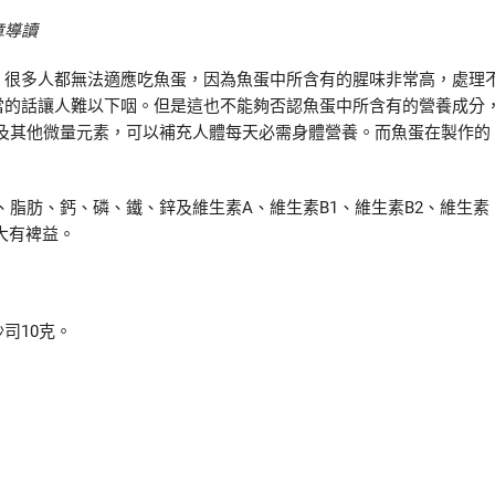
章導讀
很多人都無法適應吃魚蛋，因為魚蛋中所含有的腥味非常高，處理
當的話讓人難以下咽。但是這也不能夠否認魚蛋中所含有的營養成分
及其他微量元素，可以補充人體每天必需身體營養。而魚蛋在製作的
脂肪、鈣、磷、鐵、鋅及維生素A、維生素B1、維生素B2、維生素
大有裨益。
司10克。
。