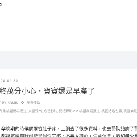
中
020-04-30
終萬分小心，寶寶還是早產了
T BY
ADMIN
美食情報
台北桃園機場接送
,
大圖輸出
,
婚禮影片
,
婚禮錄影MV
,
桃園機場接送
,
桃園結婚包套
,
桃園自
晚期的時候偶爾會肚子疼，上網查了很多資料，也去醫院諮詢了
，都說這種癥狀可能是假性宮縮，不要太擔心，注意休息。我和老公