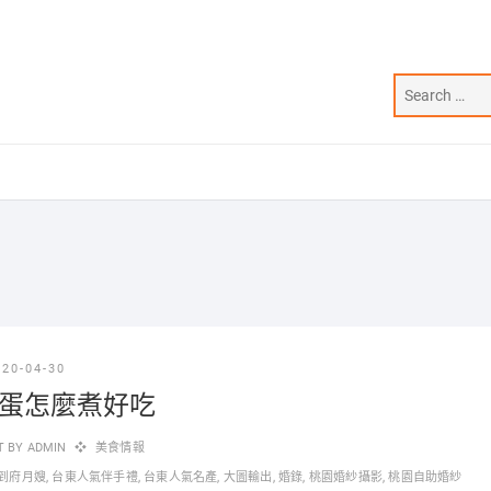
020-04-30
蛋怎麼煮好吃
T BY
ADMIN
美食情報
到府月嫂
,
台東人氣伴手禮
,
台東人氣名產
,
大圖輸出
,
婚錄
,
桃園婚紗攝影
,
桃園自助婚紗