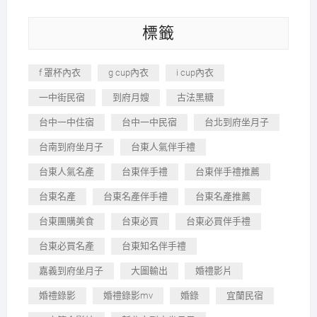
標籤
f 罩杯內衣
g cup內衣
i cup內衣
一中街民宿
到府月嫂
古法黑糖
台中一中住宿
台中一中民宿
台北到府坐月子
台南到府坐月子
台東人氣伴手禮
台東人氣名產
台東伴手禮
台東伴手禮推薦
台東名產
台東名產伴手禮
台東名產推薦
台東團購美食
台東必買
台東必買伴手禮
台東必買名產
台東知名伴手禮
嘉義到府坐月子
大圖輸出
婚禮影片
婚禮錄影
婚禮錄影mv
婚錄
宜蘭民宿