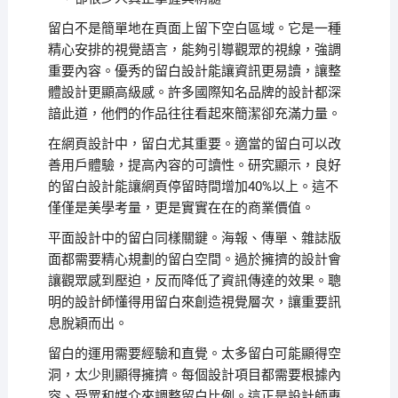
留白不是簡單地在頁面上留下空白區域。它是一種
精心安排的視覺語言，能夠引導觀眾的視線，強調
重要內容。優秀的留白設計能讓資訊更易讀，讓整
體設計更顯高級感。許多國際知名品牌的設計都深
諳此道，他們的作品往往看起來簡潔卻充滿力量。
在網頁設計中，留白尤其重要。適當的留白可以改
善用戶體驗，提高內容的可讀性。研究顯示，良好
的留白設計能讓網頁停留時間增加40%以上。這不
僅僅是美學考量，更是實實在在的商業價值。
平面設計中的留白同樣關鍵。海報、傳單、雜誌版
面都需要精心規劃的留白空間。過於擁擠的設計會
讓觀眾感到壓迫，反而降低了資訊傳達的效果。聰
明的設計師懂得用留白來創造視覺層次，讓重要訊
息脫穎而出。
留白的運用需要經驗和直覺。太多留白可能顯得空
洞，太少則顯得擁擠。每個設計項目都需要根據內
容、受眾和媒介來調整留白比例。這正是設計師專