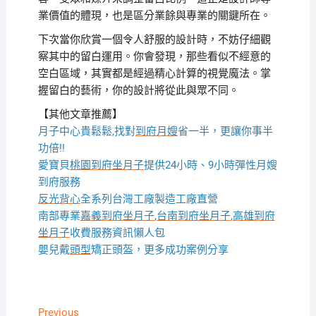
業價值的體現，也是區分業餘與專業的關鍵所在。
下次當你欣賞一個令人舒服的設計時，不妨仔細觀
察其中的留白運用。你會發現，那些看似不經意的
空白區域，其實都是經過精心計算的視覺魔法。掌
握留白的藝術，你的設計將從此與眾不同。
【其他文章推薦】
月子中心貴鬆鬆,找對
到府月嫂
省一半，更讓你事半
功倍!!
愛寶貝
桃園到府坐月子
提供24小時、9小時彈性月嫂
到府服務
反光背心
全系列台灣工廠製造工廠直營
南部專業
嘉義到府坐月子
,
台南到府坐月子
,
高雄到府
坐月子
收費服務資訊懶人包
嬰兒戴
頭型
矯正頭盔，更多成功案例分享
文
Previous
Previous