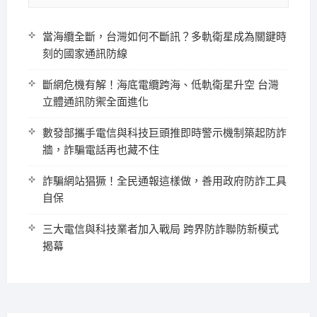
當海纜全斷，台灣如何不斷訊？多軌衛星成為關鍵時
刻的國家通訊防線
斷網危機有解！海底電纜跨海、低軌衛星升空 台灣
立體通訊防禦全面進化
數發部攜手電信與科技巨頭推即時警示機制築起防詐
牆，詐騙電話再也藏不住
詐騙網站猖獗！全民通報這樣做，善用政府防詐工具
自保
三大電信與科技業者加入戰局 跨界防詐聯防新模式
揭幕