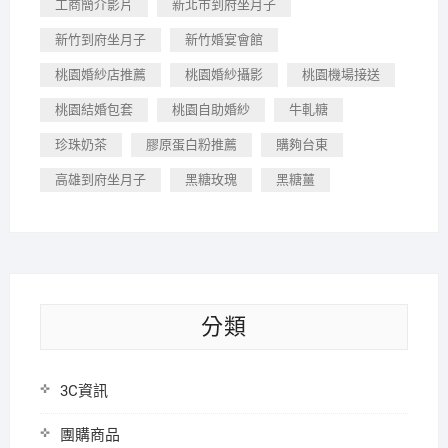
工商簡介影片
新北市到府坐月子
新竹到府坐月子
新竹婚宴會館
桃園婚紗店推薦
桃園婚紗攝影
桃園機場接送
桃園結婚包套
桃園自助婚紗
牛軋糖
珍珠奶茶
膠原蛋白粉推薦
購夠台東
高雄到府坐月子
黑糖玫瑰
黑糖薑
分類
3C資訊
團購商品