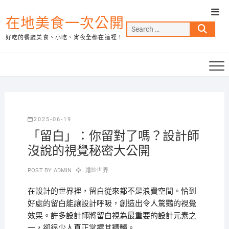
Skip
Top
to
在地美食一次公開
Men
Search
content
好吃的餐廳美食、小吃、宵夜全都在這裡！
…
2025-06-19
「留白」：你留對了嗎？設計師
沒說的視覺秘密大公開
POST BY
ADMIN
婚紗世界
在設計的世界裡，留白從來都不是浪費空間。恰到
好處的留白能讓設計呼吸，創造出令人驚豔的視覺
效果。許多設計師將留白視為最重要的設計元素之
一，卻很少人真正掌握其精髓。