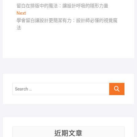
post:
留白在排版中的魔法：讓設計呼吸的隱形力量
章
Next
Next
導
post:
學會留白讓設計更簡潔有力：設計師必懂的視覺魔
覽
法
Search
…
近期文章