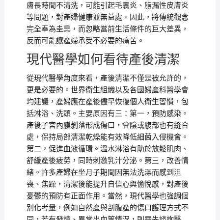
膚長時間不清洗，可能引起毛囊炎、脂漏性皮膚炎
等問題，對產婦健康並無益處。因此，將傳統觀念
完全奉為圭臬，而忽略當前生活條件的巨大差異，
反而可能讓產婦承受不必要的痛苦。
現代醫學如何看待產後清潔
從現代醫學角度來看，產後清潔不僅是被允許的，
更是必要的。世界衛生組織以及各國婦產科醫學會
均建議，產婦應在產後儘早恢復個人衛生習慣，包
括淋浴、洗頭。主要原因有三：第一，預防感染。
產後子宮內膜剝落形成傷口，會陰或腹部也有縫合
處，保持局部清潔乾燥能有效降低細菌入侵機會。
第二，促進血液循環。溫水淋浴有助於放鬆肌肉、
舒緩產後疲勞，同時刺激乳汁分泌。第三，改善情
緒。許多產婦在坐月子期間因無法洗澡而感到沮
喪、焦躁，清潔後能提升自信心與愉悅感，對產後
憂鬱的預防有正面作用。當然，現代醫學也強調個
別化考量，例如自然產與剖腹產的傷口護理方式不
同，若有發燒、異常出血等情況，則需先諮詢醫