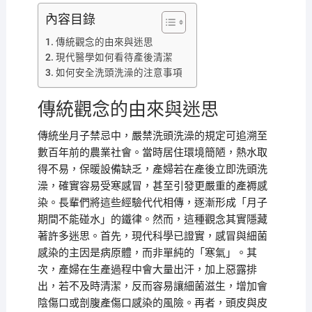
內容目錄
傳統觀念的由來與迷思
現代醫學如何看待產後清潔
如何安全洗頭洗澡的注意事項
傳統觀念的由來與迷思
傳統坐月子禁忌中，嚴禁洗頭洗澡的規定可追溯至
數百年前的農業社會。當時居住環境簡陋，熱水取
得不易，保暖設備缺乏，產婦若在產後立即洗頭洗
澡，確實容易受寒感冒，甚至引發更嚴重的產褥感
染。長輩們將這些經驗代代相傳，逐漸形成「月子
期間不能碰水」的鐵律。然而，這種觀念其實隱藏
著許多迷思。首先，現代科學已證實，感冒與細菌
感染的主因是病原體，而非單純的「寒氣」。其
次，產婦在生產過程中會大量出汗，加上惡露排
出，若不及時清潔，反而容易讓細菌滋生，增加會
陰傷口或剖腹產傷口感染的風險。再者，頭皮與皮