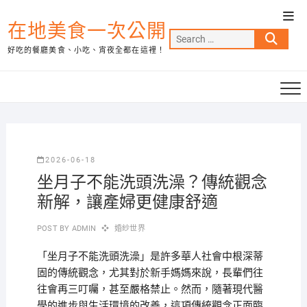
Skip
Top
to
在地美食一次公開
Men
Search
content
好吃的餐廳美食、小吃、宵夜全都在這裡！
…
2026-06-18
坐月子不能洗頭洗澡？傳統觀念
新解，讓產婦更健康舒適
POST BY
ADMIN
婚紗世界
「坐月子不能洗頭洗澡」是許多華人社會中根深蒂
固的傳統觀念，尤其對於新手媽媽來說，長輩們往
往會再三叮囑，甚至嚴格禁止。然而，隨著現代醫
學的進步與生活環境的改善，這項傳統觀念正面臨