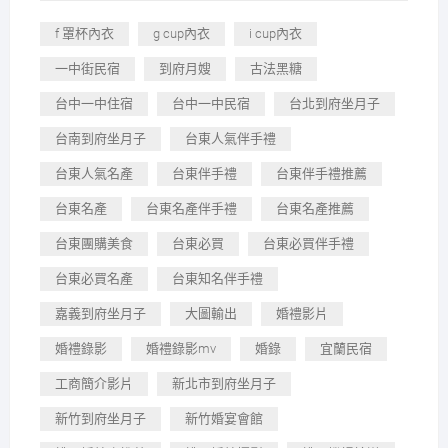
f 罩杯內衣
g cup內衣
i cup內衣
一中街民宿
到府月嫂
古法黑糖
台中一中住宿
台中一中民宿
台北到府坐月子
台南到府坐月子
台東人氣伴手禮
台東人氣名產
台東伴手禮
台東伴手禮推薦
台東名產
台東名產伴手禮
台東名產推薦
台東團購美食
台東必買
台東必買伴手禮
台東必買名產
台東知名伴手禮
嘉義到府坐月子
大圖輸出
婚禮影片
婚禮錄影
婚禮錄影mv
婚錄
宜蘭民宿
工商簡介影片
新北市到府坐月子
新竹到府坐月子
新竹婚宴會館