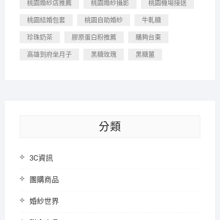
桃園婚紗店推薦
桃園婚紗攝影
桃園機場接送
桃園結婚包套
桃園自助婚紗
牛軋糖
珍珠奶茶
膠原蛋白粉推薦
購夠台東
高雄到府坐月子
黑糖玫瑰
黑糖薑
分類
3C資訊
團購商品
婚紗世界