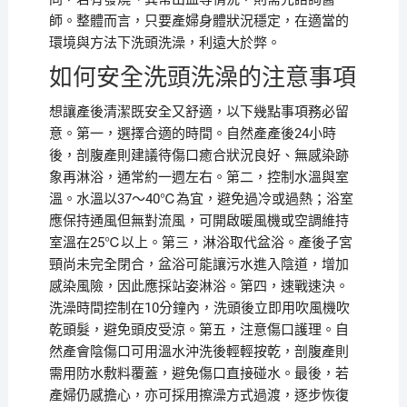
師。整體而言，只要產婦身體狀況穩定，在適當的
環境與方法下洗頭洗澡，利遠大於弊。
如何安全洗頭洗澡的注意事項
想讓產後清潔既安全又舒適，以下幾點事項務必留
意。第一，選擇合適的時間。自然產產後24小時
後，剖腹產則建議待傷口癒合狀況良好、無感染跡
象再淋浴，通常約一週左右。第二，控制水溫與室
溫。水溫以37～40℃為宜，避免過冷或過熱；浴室
應保持通風但無對流風，可開啟暖風機或空調維持
室溫在25℃以上。第三，淋浴取代盆浴。產後子宮
頸尚未完全閉合，盆浴可能讓污水進入陰道，增加
感染風險，因此應採站姿淋浴。第四，速戰速決。
洗澡時間控制在10分鐘內，洗頭後立即用吹風機吹
乾頭髮，避免頭皮受涼。第五，注意傷口護理。自
然產會陰傷口可用溫水沖洗後輕輕按乾，剖腹產則
需用防水敷料覆蓋，避免傷口直接碰水。最後，若
產婦仍感擔心，亦可採用擦澡方式過渡，逐步恢復