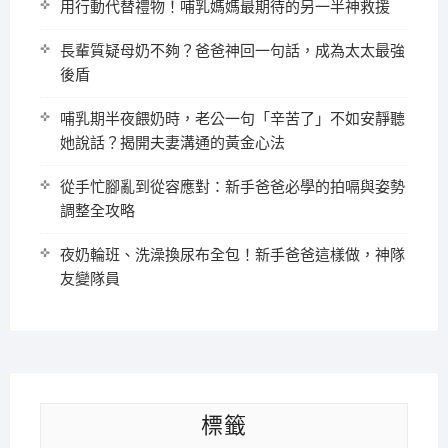
用行動代替禮物！哺乳媽媽最期待的另一半神救援
長輩質疑母奶不夠？爸爸神回一句話，成為太太最強
後盾
哺乳期半夜餵奶時，老公一句「辛苦了」不如安靜聽
她說話？揭開夫妻溝通的黃金心法
從手忙腳亂到從容應對：新手爸爸必學的拍嗝與姿勢
調整全攻略
夜奶輪班、洗澡換尿布全包！新手爸爸這樣做，神隊
友變隊員
標籤