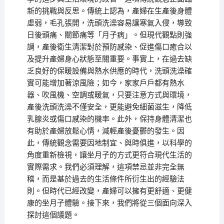
新的挑戰與反思。傳統上認為，產婦在生產後身體
虛弱，毛孔張開，洗頭洗澡容易讓寒氣入侵，導致
日後頭痛、關節痛等「月子病」。但現代觀點則強
調，產後衛生清潔對於預防感染、促進傷口癒合以
及提升產婦身心狀態至關重要。事實上，在過去缺
乏良好的保暖設備與熱水供應的時代，洗頭洗澡確
實可能增加著涼風險；如今，家家戶戶都有熱水
器、吹風機、空調或暖氣，只要注意方式與環境，
產後洗頭洗澡不僅安全，更能避免細菌滋生，降低
乳腺炎或傷口感染的機率。此外，保持身體清潔也
有助於產婦放鬆心情，減輕產後憂鬱的發生。因
此，傳統觀念需要因地制宜、與時俱進，以科學的
角度重新檢視，讓坐月子的方式更符合現代生活的
實際需求。我們必須理解，這項禁忌並非完全無
稽，而是基於過去的生活條件所衍生出的經驗法
則。但時代已經改變，產婦可以擁有更舒適、更健
康的坐月子體驗。接下來，我們將從三個面向深入
探討這個議題。