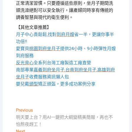
正常清潔習慣。只要遵循這些原則，坐月子期間洗
頭洗澡絕對可以安全執行，讓產婦同時享有傳統的
調養智慧與現代的衛生便利。
【其他文章推薦】
月子中心貴鬆鬆,找對
到府月嫂
省一半，更讓你事半
功倍!!
愛寶貝
桃園到府坐月子
提供24小時、9小時彈性月嫂
到府服務
反光背心
全系列台灣工廠製造工廠直營
南部專業
嘉義到府坐月子
,
台南到府坐月子
,
高雄到府
坐月子
收費服務資訊懶人包
嬰兒戴
頭型
矯正頭盔，更多成功案例分享
文
Previous
Previous
post:
明天要上台？用AI一鍵把大綱變精美簡報，再也不
章
怕熬夜趕工！
導
Next
Next