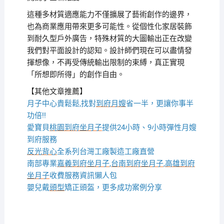
這種多材質適應能力不僅擴展了藝術創作的邊界，
也為商業應用帶來更多可能性。從個性化家居裝飾
到耐久型戶外廣告，特殊材質的大圖輸出正在改變
我們對平面設計的認知。設計師們現在可以盡情發
揮想像，不再受傳統輸出限制的束縛，真正實現
「所想即所得」的創作自由。
【其他文章推薦】
月子中心貴鬆鬆,找對
到府月嫂
省一半，更讓你事半
功倍!!
愛寶貝
桃園到府坐月子
提供24小時、9小時彈性月嫂
到府服務
反光背心
全系列台灣工廠製造工廠直營
南部專業
嘉義到府坐月子
,
台南到府坐月子
,
高雄到府
坐月子
收費服務資訊懶人包
嬰兒戴
頭型
矯正頭盔，更多成功案例分享