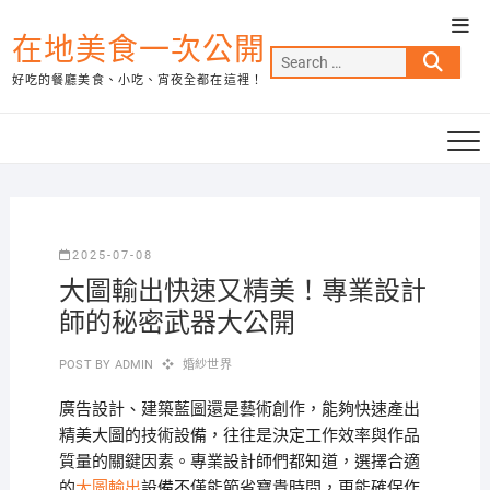
Skip
Top
to
在地美食一次公開
Men
Search
content
好吃的餐廳美食、小吃、宵夜全都在這裡！
…
2025-07-08
大圖輸出快速又精美！專業設計
師的秘密武器大公開
POST BY
ADMIN
婚紗世界
廣告設計、建築藍圖還是藝術創作，能夠快速產出
精美大圖的技術設備，往往是決定工作效率與作品
質量的關鍵因素。專業設計師們都知道，選擇合適
的
大圖輸出
設備不僅能節省寶貴時間，更能確保作