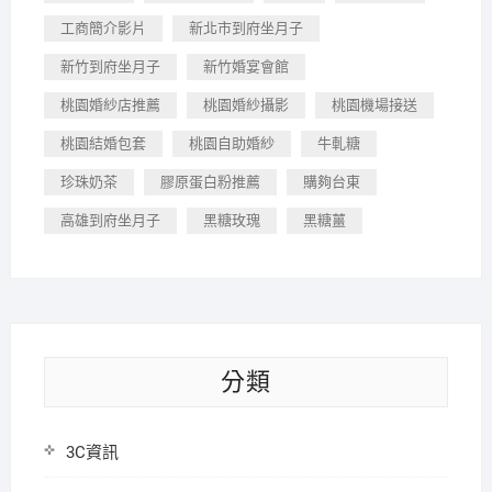
工商簡介影片
新北市到府坐月子
新竹到府坐月子
新竹婚宴會館
桃園婚紗店推薦
桃園婚紗攝影
桃園機場接送
桃園結婚包套
桃園自助婚紗
牛軋糖
珍珠奶茶
膠原蛋白粉推薦
購夠台東
高雄到府坐月子
黑糖玫瑰
黑糖薑
分類
3C資訊