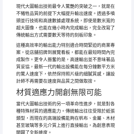
現代大圖輸出技術最令人驚艷的突破之一，就是在
不犧牲品質的前提下大幅提升輸出速度。透過多噴
頭並行技術和高速數據處理系統，即使是數米寬的
超大圖像，也能在幾小時內完成輸出，完全改寫了
傳統輸出方式需要數天等待的刻板印象。
這種高效率的輸出能力特別適合時間緊迫的商業專
案，從店舖招牌到展覽看板，都能在最短時間內完
成製作。更令人振奮的是，高速輸出並不意味著品
質妥協，最新一代的輸出設備能在每分鐘數平方米
的驚人速度下，依然保持照片級的細膩質感，讓設
計師不再需要在速度與品質之間做取捨。
材質適應力開創無限可能
當代大圖輸出技術的另一項革命性進步，就是對各
種特殊材質的適應能力。傳統輸出往往受限於紙張
類型，而現在的高端設備能夠在帆布、金屬、木材
甚至玻璃等多元介質上進行直接輸出，為創意表現
開闢了全新維度。