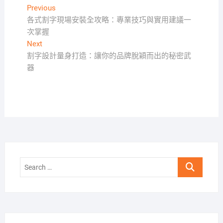
文
Previous
Previous
post:
各式割字現場安裝全攻略：專業技巧與實用建議一
章
次掌握
導
Next
Next
覽
post:
割字設計量身打造：讓你的品牌脫穎而出的秘密武
器
Search
…