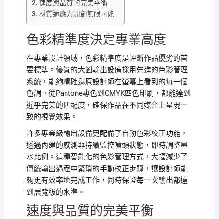
速度與品質的完美平衡
材質適應力開創無限可能
色彩精準度決定專業高度
在專業設計領域，色彩精準度是評斷作品優劣的首
要標準。優質的大圖輸出設備採用先進的色彩管理
系統，能夠精確還原設計師在螢幕上看到的每一個
色調。從Pantone專色到CMYK四色印刷，都能達到
近乎完美的匹配度，確保作品在不同媒介上呈現一
致的視覺效果。
許多專業級輸出設備更配備了自動色彩校正功能，
透過內建的感測器持續監控噴頭狀態，即時調整墨
水比例。這種智能化的色彩管理方式，大幅減少了
傳統輸出過程中繁瑣的手動校正步驟，讓設計師能
夠更有效率地完成工作，同時保證每一次輸出都達
到展覽級的水準。
速度與品質的完美平衡