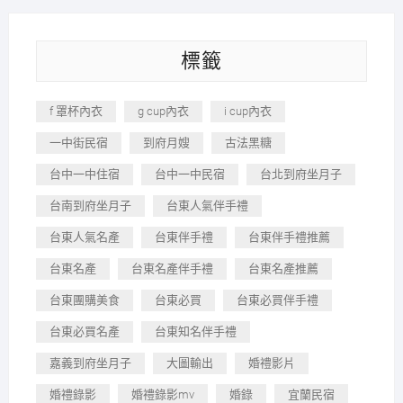
標籤
f 罩杯內衣
g cup內衣
i cup內衣
一中街民宿
到府月嫂
古法黑糖
台中一中住宿
台中一中民宿
台北到府坐月子
台南到府坐月子
台東人氣伴手禮
台東人氣名產
台東伴手禮
台東伴手禮推薦
台東名產
台東名產伴手禮
台東名產推薦
台東團購美食
台東必買
台東必買伴手禮
台東必買名產
台東知名伴手禮
嘉義到府坐月子
大圖輸出
婚禮影片
婚禮錄影
婚禮錄影mv
婚錄
宜蘭民宿