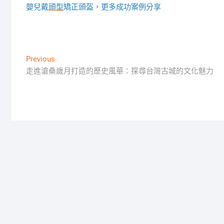
嬰兒戴
頭型
矯正頭盔，更多成功案例分享
文
Previous
Previous
post:
走進滄桑歲月打造的歷史風華：探尋台灣古城的文化魅力
章
導
覽