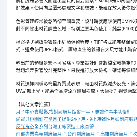
解析度是影響大圖輸出品質的首要因素。300dpi是印刷品的黃
好效果。使用向量圖形處理文字和標誌，能確保放大後依然
色彩管理經常被忽略卻至關重要。設計時就應該使用CMYK
對不同輸出材質調整色域。特別注意黑色使用，純黑(K100
檔案格式選擇影響輸出細節保留程度。TIFF格式能完整保
式。避免使用JPEG格式，壓縮產生的雜訊在大尺寸輸出時
輸出前的預檢步驟不可省略。專業設計師會將檔案轉換為PD
裁切誤差影響設計完整性。最後進行放大檢視，確認每個細
材質選擇同樣影響最終質感表現。霧面材質能減少反光，適
UV局部上光，能為作品增添立體層次感，大幅提升視覺衝擊
【其他文章推薦】
月子中心貴鬆鬆,找對
到府月嫂
省一半，更讓你事半功倍!!
愛寶貝
桃園到府坐月子
提供24小時、9小時彈性月嫂到府服
反光背心
全系列台灣工廠製造工廠直營
南部專業
嘉義到府坐月子
,
台南到府坐月子
,
高雄到府坐月子
收