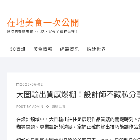
Skip
to
content
在地美食一次公開
好吃的餐廳美食、小吃、宵夜全都在這裡！
3C資訊
美食情報
網路資訊
婚紗世界
2025-06-02
大圖輸出質感爆棚！設計師不藏私分
POST BY
ADMIN
婚紗世界
在設計領域中，大圖輸出往往是展現作品質感的關鍵時刻。
糊等問題。專業設計師透露，掌握正確的輸出技巧能讓作品質