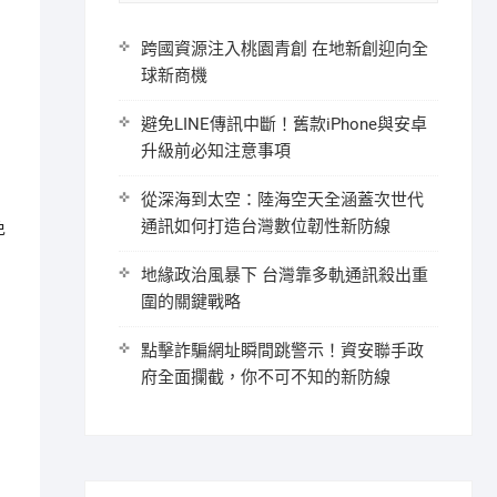
跨國資源注入桃園青創 在地新創迎向全
球新商機
避免LINE傳訊中斷！舊款iPhone與安卓
升級前必知注意事項
從深海到太空：陸海空天全涵蓋次世代
通訊如何打造台灣數位韌性新防線
免
地緣政治風暴下 台灣靠多軌通訊殺出重
圍的關鍵戰略
點擊詐騙網址瞬間跳警示！資安聯手政
府全面攔截，你不可不知的新防線