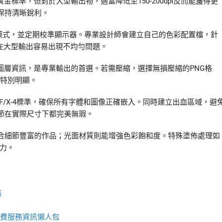
金標準，但對於大型輸出物，適當降低至150-200dpi反而能獲得更
保持清晰銳利。
模式，並定期校準顯示器。專業設計師會建立自己的色彩配置檔，針
)在大型輸出容易出現不均勻問題。
留圖層資訊，是專業輸出的首選。若需壓縮，選擇無損壓縮的PNG格
會特別明顯。
F/X-4標準，確保所有字體和圖像正確嵌入。同時建立出血區域，避
節在實際尺寸下都完美無瑕。
合細節豐富的作品；光面材質則能增強色彩飽和度。特殊塗佈處理如
力。
務
費服務資訊懶人包