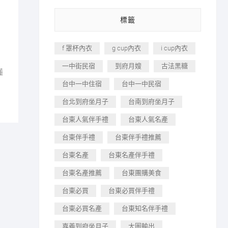
標籤
f 罩杯內衣
g cup內衣
i cup內衣
一中街民宿
到府月嫂
古法黑糖
懂
台中一中住宿
台中一中民宿
台北到府坐月子
台南到府坐月子
台東人氣伴手禮
台東人氣名產
台東伴手禮
台東伴手禮推薦
台東名產
台東名產伴手禮
台東名產推薦
台東團購美食
台東必買
台東必買伴手禮
台東必買名產
台東知名伴手禮
嘉義到府坐月子
大圖輸出