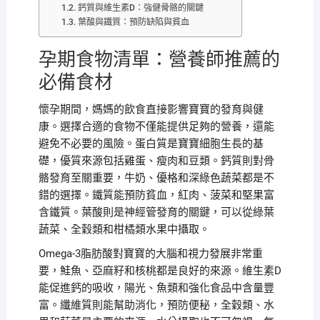
鈣質與維生素D：強健骨骼的關鍵
葉酸與鐵質：預防缺陷與貧血
孕期食物清單：營養師推薦的
必備食材
懷孕期間，媽媽的飲食直接影響寶寶的發育與健
康。選擇合適的食物不僅能提供足夠的營養，還能
避免不必要的風險。蛋白質是寶寶細胞生長的基
礎，優質來源包括雞蛋、瘦肉和豆類。鈣質則對骨
骼發育至關重要，牛奶、優格和深綠色蔬菜都是不
錯的選擇。鐵質能預防貧血，紅肉、菠菜和堅果富
含鐵質。葉酸則是神經管發育的關鍵，可以從綠葉
蔬菜、全穀類和柑橘類水果中攝取。
Omega-3脂肪酸對寶寶的大腦和視力發展非常重
要，鮭魚、亞麻籽和核桃都是良好的來源。維生素D
能促進鈣的吸收，陽光、魚類和強化食品中含量豐
富。纖維質則能幫助消化，預防便秘，全穀類、水