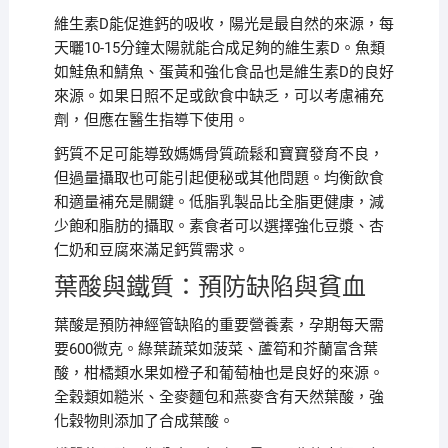
維生素D能促進鈣的吸收，陽光是最自然的來源，每
天曬10-15分鐘太陽就能合成足夠的維生素D。魚類
如鮭魚和鯖魚、蛋黃和強化食品也是維生素D的良好
來源。如果日照不足或飲食中缺乏，可以考慮補充
劑，但應在醫生指導下使用。
鈣質不足可能導致媽媽骨質疏鬆和寶寶發育不良，
但過量攝取也可能引起便秘或其他問題。均衡飲食
和適量補充是關鍵。低脂乳製品比全脂更健康，減
少飽和脂肪的攝取。素食者可以選擇強化豆漿、杏
仁奶和豆腐來滿足鈣質需求。
葉酸與鐵質：預防缺陷與貧血
葉酸是預防神經管缺陷的重要營養素，孕期每天需
要600微克。綠葉蔬菜如菠菜、蘆筍和芥蘭富含葉
酸，柑橘類水果如橙子和葡萄柚也是良好的來源。
全穀類如糙米、全麥麵包和燕麥含有天然葉酸，強
化穀物則添加了合成葉酸。