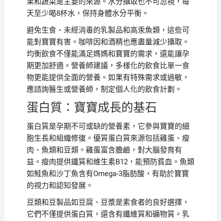
果和蔬菜是主要的來源。水分攝取也不可忽視，每
天至少喝8杯水，保持身體水分平衡。
避免生食、未經消毒的乳製品和高汞魚類，這些可
能對寶寶有害。咖啡因和酒精也應盡量減少攝取。
均衡飲食不僅能滿足媽媽和寶寶的需求，還能讓孕
期更加舒適。營養師建議，多樣化的飲食比單一食
物更能提供全面的營養。如果有特殊需求或過敏，
應諮詢醫生或營養師，制定個人化的飲食計劃。
蛋白質：寶寶成長的基石
蛋白質是孕期不可或缺的營養素，它參與寶寶的細
胞生長和組織修復。優質蛋白質來源包括雞蛋、瘦
肉、魚類和豆類。雞蛋富含膽鹼，對大腦發育有
益。瘦肉提供鐵質和維生素B12，能預防貧血。魚類
如鮭魚和沙丁魚含有Omega-3脂肪酸，有助於寶寶
的視力和認知發展。
豆類和豆製品如豆腐、豆漿是素食者的良好選擇，
它們不僅提供蛋白質，還含有纖維質和礦物質。乳