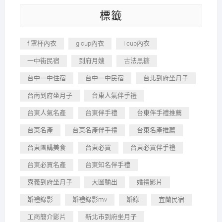
標籤
f 罩杯內衣
g cup內衣
i cup內衣
一中街民宿
到府月嫂
古法黑糖
台中一中住宿
台中一中民宿
台北到府坐月子
台南到府坐月子
台東人氣伴手禮
台東人氣名產
台東伴手禮
台東伴手禮推薦
台東名產
台東名產伴手禮
台東名產推薦
台東團購美食
台東必買
台東必買伴手禮
台東必買名產
台東知名伴手禮
嘉義到府坐月子
大圖輸出
婚禮影片
婚禮錄影
婚禮錄影mv
婚錄
宜蘭民宿
工商簡介影片
新北市到府坐月子