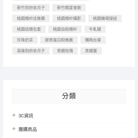
新竹到府坐月子
新竹婚宴會館
桃園婚紗店推薦
桃園婚紗攝影
桃園機場接送
桃園結婚包套
桃園自助婚紗
牛軋糖
珍珠奶茶
膠原蛋白粉推薦
購夠台東
高雄到府坐月子
黑糖玫瑰
黑糖薑
分類
3C資訊
團購商品