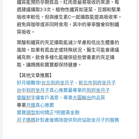
鐵質能預防孕期貧血，紅肉是最易吸收的來源，每
週建議攝取2-3次。植物性鐵質如菠菜、豆類和堅果
吸收率較低，但與維生素C一起攝取能提高吸收率。
避免與咖啡或茶同時食用，其中的單寧酸會抑制鐵
質吸收。
葉酸和鐵質的充足攝取能減少早產和低出生體重的
風險。如果有貧血史或特殊狀況，醫生可能會建議
補充劑。飲食多樣化能確保這些營養素的充足攝
取，讓媽媽和寶寶都保持健康。
【其他文章推薦】
好月嫂難尋!
台北到府坐月子
、
新北市到府坐月子
台中到府坐月子
真心推薦最專業的
到府坐月子
電腦割字
讓客戶滿意，專業
大圖輸出
的品質
專業
月嫂
真心推薦
寶寶
頭型
如何矯正?把握黃金期
月子媽媽
針對產後媽咪提供到府協助坐月子的服務