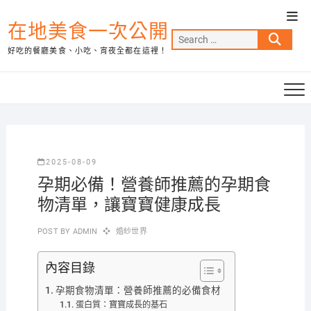
Skip
Top
to
在地美食一次公開
Men
Search
content
好吃的餐廳美食、小吃、宵夜全都在這裡！
…
2025-08-09
孕期必備！營養師推薦的孕期食
物清單，讓寶寶健康成長
POST BY
ADMIN
婚紗世界
內容目錄
孕期食物清單：營養師推薦的必備食材
蛋白質：寶寶成長的基石