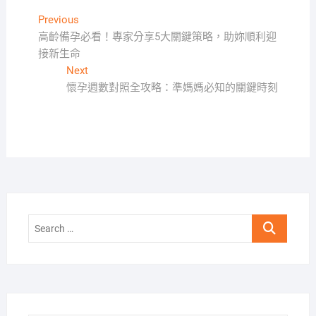
文
Previous
Previous
post:
高齡備孕必看！專家分享5大關鍵策略，助妳順利迎
章
接新生命
導
Next
Next
覽
post:
懷孕週數對照全攻略：準媽媽必知的關鍵時刻
Search
…