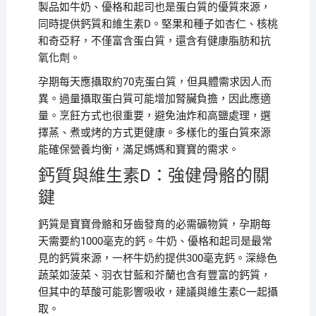
製品如牛奶、優格和起司也是蛋白質的優質來源，
同時提供鈣質和維生素D。堅果和種子如杏仁、核桃
和奇亞籽，不僅富含蛋白質，還含有健康脂肪和抗
氧化劑。
孕期每天應攝取約70克蛋白質，但具體需求因人而
異。過量攝取蛋白質可能增加腎臟負擔，因此應適
量。烹飪方式也很重要，避免油炸和高鹽處理，選
擇蒸、煮或烤的方式更健康。多樣化的蛋白質來源
能確保營養均衡，滿足媽媽和寶寶的需求。
鈣質與維生素D：強健骨骼的關
鍵
鈣質是寶寶骨骼和牙齒發育的必需礦物質，孕期每
天需要約1000毫克的鈣。牛奶、優格和起司是最常
見的鈣質來源，一杯牛奶約提供300毫克鈣。深綠色
蔬菜如菠菜、羽衣甘藍和芥蘭也含有豐富的鈣質，
但其中的草酸可能影響吸收，建議與維生素C一起攝
取。