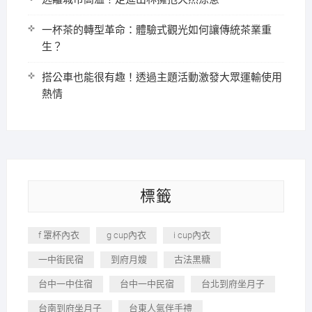
一杯茶的轉型革命：體驗式觀光如何讓傳統茶業重
生？
搭公車也能很有趣！透過主題活動激發大眾運輸使用
熱情
標籤
f 罩杯內衣
g cup內衣
i cup內衣
一中街民宿
到府月嫂
古法黑糖
台中一中住宿
台中一中民宿
台北到府坐月子
台南到府坐月子
台東人氣伴手禮