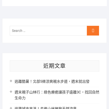
Search
…
近期文章
逃離酷暑！北部5條涼爽親水步道，週末就出發
週末親子山林行：綠色療癒讓孩子遠離3C，找回自然
生命力
逃離城市高溫！走進山林擁抱天然涼意