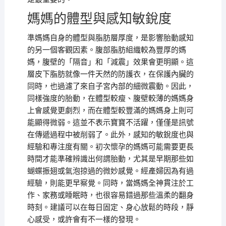
媽媽的體型與感知敏銳度
準媽媽自身的體型與脂肪層厚度，是影響胎動感知
的另一個客觀因素。腹部脂肪組織較為豐厚的媽
媽，腹壁的「隔音」和「減震」效果會更明顯。這
層皮下脂肪就像一件天然的防護衣，在保護內臟的
同時，也過濾了來自子宮內部的細微震動。因此，
同樣強度的胎動，在體型較瘦、腹壁較薄的媽媽身
上會感覺更劇烈，而在體型較豐滿的媽媽身上則可
能顯得微弱。這並不表示寶寶不活躍，僅僅是訊號
在傳遞過程中被削弱了。此外，感知的敏銳度也與
經驗和專注度有關。初次懷孕的媽媽可能需要更長
時間才能準確辨識出何謂胎動，尤其是早期那些如
蝴蝶振翅或氣泡掠過的微妙感覺。經產婦因為有過
經驗，則能更早察覺。同時，當媽媽全神貫注於工
作、家務或睡眠時，也很容易錯過那些溫柔的翻身
時刻。建議可以在每日固定、身心放鬆的時段，靜
心感受，或許會有不一樣的發現。