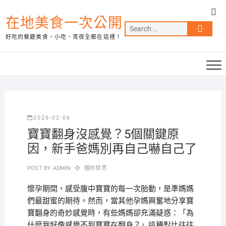
Skip
Top
to
在地美食一次公開
Me
Search
content
好吃的餐廳美食、小吃、宵夜全都在這裡！
…
2026-02-06
寶寶翻身沒感覺？5個關鍵原
因，新手爸媽別再自己嚇自己了
POST BY
ADMIN
婚紗世界
懷孕期間，感受腹中寶寶的每一次胎動，是準媽媽
們最甜蜜的期待。然而，當其他孕媽興奮地分享寶
寶翻身的奇妙感覺時，有些媽媽卻充滿疑惑：「為
什麼我好像感覺不到寶寶在翻身？」這種對比往往