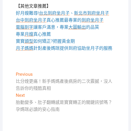
【其他文章推薦】
好月嫂難尋!
台北到府坐月子
、
新北市到府坐月子
台中到府坐月子
真心推薦最專業的
到府坐月子
電腦割字
讓客戶滿意，專業
大圖輸出
的品質
專業
月嫂
真心推薦
寶寶
頭型
如何矯正?把握黃金期
月子媽媽
針對產後媽咪提供到府協助坐月子的服務
文
Previous
Previous
post:
比分娩更痛！新手媽媽產後病房的二次震撼，沒人
章
告訴你的殘酷真相
導
Next
Next
覽
post:
胎動變多、肚子翻轉感是寶寶轉正的關鍵訊號嗎？
孕媽咪必讀的安心指南