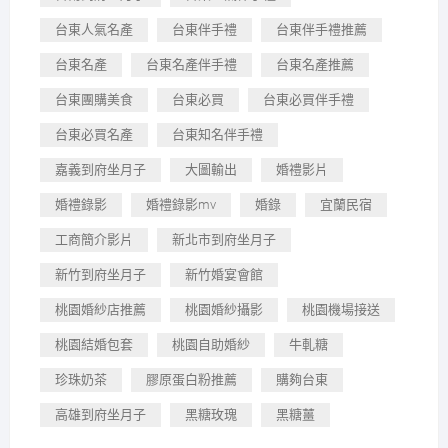
台東人氣名產
台東伴手禮
台東伴手禮推薦
台東名產
台東名產伴手禮
台東名產推薦
台東團購美食
台東必買
台東必買伴手禮
台東必買名產
台東知名伴手禮
嘉義到府坐月子
大圖輸出
婚禮影片
婚禮錄影
婚禮錄影mv
婚錄
宜蘭民宿
工商簡介影片
新北市到府坐月子
新竹到府坐月子
新竹婚宴會館
桃園婚紗店推薦
桃園婚紗攝影
桃園機場接送
桃園結婚包套
桃園自助婚紗
牛軋糖
珍珠奶茶
膠原蛋白粉推薦
購夠台東
高雄到府坐月子
黑糖玫瑰
黑糖薑