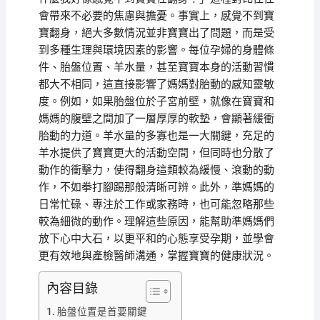
會帶來不必要的焦慮與擔憂。事實上，感覺不到寶
寶翻身，絕大多數情況並非寶寶出了問題，而是受
到多種生理與環境因素的影響。每位孕婦的身體條
件、胎盤位置、羊水量，甚至寶寶本身的活動習慣
都大不相同，這直接影響了媽媽對胎動的感知靈敏
度。例如，如果胎盤位於子宮前壁，就像在寶寶和
媽媽的腹壁之間加了一層厚厚的軟墊，會顯著緩衝
胎動的力道。羊水量的多寡也是一大關鍵，充足的
羊水提供了寶寶更大的活動空間，但同時也分散了
動作的衝擊力，使得翻身這類較為緩慢、滾動的動
作，不如拳打腳踢那般清晰可辨。此外，準媽媽的
日常忙碌、專注於工作或家務時，也可能忽略那些
較為細微的動作。理解這些原因，能幫助準媽媽們
放下心中大石，以更平和的心態享受孕期，並學會
更有效地與產檢醫師溝通，掌握寶寶的健康狀況。
內容目錄
胎盤位置是首要關鍵