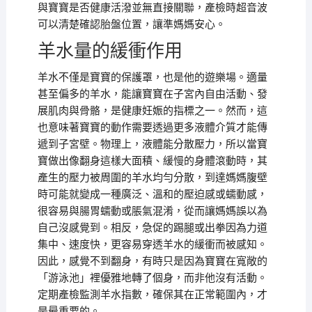
與寶寶是否健康活潑並無直接關聯，產檢時超音波
可以清楚確認胎盤位置，讓準媽媽安心。
羊水量的緩衝作用
羊水不僅是寶寶的保護罩，也是他的遊樂場。適量
甚至偏多的羊水，能讓寶寶在子宮內自由活動、發
展肌肉與骨骼，是健康妊娠的指標之一。然而，這
也意味著寶寶的動作需要透過更多液體介質才能傳
遞到子宮壁。物理上，液體能分散壓力，所以當寶
寶做出像翻身這樣大面積、緩慢的身體滾動時，其
產生的壓力被周圍的羊水均勻分散，到達媽媽腹壁
時可能就變成一種廣泛、溫和的壓迫感或蠕動感，
很容易與腸胃蠕動或脹氣混淆，從而讓媽媽誤以為
自己沒感覺到。相反，急促的踢腿或出拳因為力道
集中、速度快，更容易穿透羊水的緩衝而被感知。
因此，感覺不到翻身，有時只是因為寶寶在寬敞的
「游泳池」裡優雅地轉了個身，而非他沒有活動。
定期產檢監測羊水指數，確保其在正常範圍內，才
是最重要的。