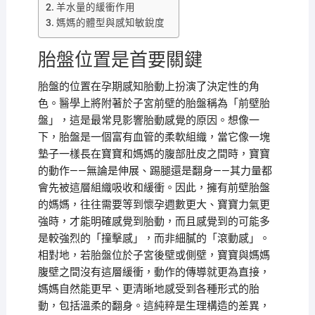
羊水量的緩衝作用
媽媽的體型與感知敏銳度
胎盤位置是首要關鍵
胎盤的位置在孕期感知胎動上扮演了決定性的角
色。醫學上將附著於子宮前壁的胎盤稱為「前壁胎
盤」，這是最常見影響胎動感覺的原因。想像一
下，胎盤是一個富有血管的柔軟組織，當它像一塊
墊子一樣長在寶寶和媽媽的腹部肚皮之間時，寶寶
的動作——無論是伸展、踢腿還是翻身——其力量都
會先被這層組織吸收和緩衝。因此，擁有前壁胎盤
的媽媽，往往需要等到懷孕週數更大、寶寶力氣更
強時，才能明確感覺到胎動，而且感覺到的可能多
是較強烈的「撞擊感」，而非細膩的「滾動感」。
相對地，若胎盤位於子宮後壁或側壁，寶寶與媽媽
腹壁之間沒有這層緩衝，動作的傳導就更為直接，
媽媽自然能更早、更清晰地感受到各種形式的胎
動，包括溫柔的翻身。這純粹是生理構造的差異，