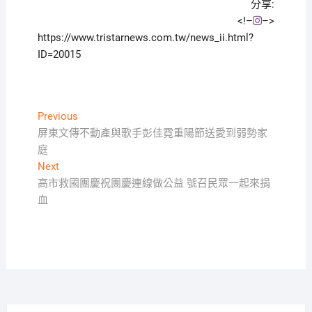
分享:
<!–
–>
https://www.tristarnews.com.tw/news_ii.html?
ID=20015
文
Previous
Previous
post:
屏東文傳不動產與歌手彭佳霓重陽節送愛到弱勢家
章
庭
導
Next
Next
覽
post:
高市救國團慶祝團慶連線做公益 號召民眾一起來捐
血