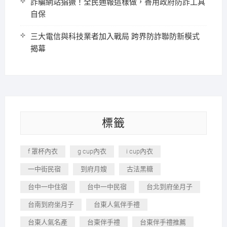
詐騙網站猖獗！全民通報這樣做，善用政府防詐工具
自保
三大電信與科技業者加入戰局 跨界防詐聯防新模式
揭幕
標籤
f 罩杯內衣
g cup內衣
i cup內衣
一中街民宿
到府月嫂
古法黑糖
台中一中住宿
台中一中民宿
台北到府坐月子
台南到府坐月子
台東人氣伴手禮
台東人氣名產
台東伴手禮
台東伴手禮推薦