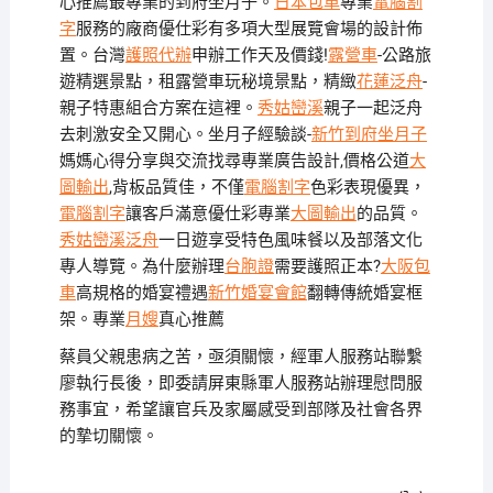
心推薦最專業的到府坐月子。
日本包車
專業
電腦割
字
服務的廠商優仕彩有多項大型展覽會場的設計佈
置。台灣
護照代辦
申辦工作天及價錢!
露營車
-公路旅
遊精選景點，租露營車玩秘境景點，精緻
花蓮泛舟
-
親子特惠組合方案在這裡。
秀姑巒溪
親子一起泛舟
去​刺激安全又開心。坐月子經驗談-
新竹到府坐月子
媽媽心得分享與交流找尋專業廣告設計,價格公道
大
圖輸出
,背板品質佳，不僅
電腦割字
色彩表現優異，
電腦割字
讓客戶滿意優仕彩專業
大圖輸出
的品質。
秀姑巒溪泛舟
一日遊享受特色風味餐以及部落文化
專人導覽。為什麼辦理
台胞證
需要護照正本?
大阪包
車
高規格的婚宴禮遇
新竹婚宴會館
翻轉傳統婚宴框
架。專業
月嫂
真心推薦
蔡員父親患病之苦，亟須關懷，經軍人服務站聯繫
廖執行長後，即委請屏東縣軍人服務站辦理慰問服
務事宜，希望讓官兵及家屬感受到部隊及社會各界
的摯切關懷。