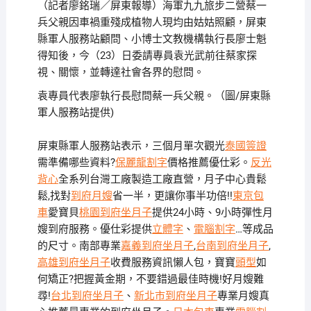
（記者廖銘瑞／屏東報導）海軍九九旅步二營蔡一
兵父親因車禍重殘成植物人現均由姑姑照顧，屏東
縣軍人服務站顧問、小博士文教機構執行長廖士魁
得知後，今（23）日委請專員袁光武前往蔡家探
視、關懷，並轉達社會各界的慰問。
袁專員代表廖執行長慰問蔡一兵父親。（圖/屏東縣
軍人服務站提供)
屏東縣軍人服務站表示，三個月單次觀光
泰國簽證
需準備哪些資料?
保麗龍割字
價格推薦優仕彩。
反光
背心
全系列台灣工廠製造工廠直營，月子中心貴鬆
鬆,找對
到府月嫂
省一半，更讓你事半功倍!!
東京包
車
愛寶貝
桃園到府坐月子
提供24小時、9小時彈性月
嫂到府服務。優仕彩提供
立體字
、
電腦割字
…等成品
的尺寸。南部專業
嘉義到府坐月子
,
台南到府坐月子
,
高雄到府坐月子
收費服務資訊懶人包，寶寶
頭型
如
何矯正?把握黃金期，不要錯過最佳時機!好月嫂難
尋!
台北到府坐月子
、
新北市到府坐月子
專業月嫂真