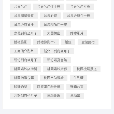
台東名產
台東名產伴手禮
台東名產推薦
台東團購美食
台東必買
台東必買伴手禮
台東必買名產
台東知名伴手禮
嘉義到府坐月子
大圖輸出
婚禮影片
婚禮錄影
婚禮錄影mv
婚錄
宜蘭民宿
工商簡介影片
新北市到府坐月子
新竹到府坐月子
新竹婚宴會館
桃園婚紗店推薦
桃園婚紗攝影
桃園機場接送
桃園結婚包套
桃園自助婚紗
牛軋糖
珍珠奶茶
膠原蛋白粉推薦
購夠台東
高雄到府坐月子
黑糖玫瑰
黑糖薑