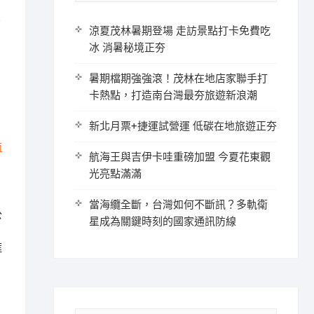
勇
涼夏茂林暑期登場 走訪景點打卡免費吃
冰 消暑秘境正夯
暑期檔期強強滾！茂林在地店家聯手打
卡熱點，打造南台灣最夯旅遊新浪潮
新北月票+捷運試營運 低碳在地旅遊正夯
南
航海王與吉伊卡哇重磅加盟 今夏花東觀
光亮點滿滿
當海纜全斷，台灣如何不斷訊？多軌衛
公
星成為關鍵時刻的國家通訊防線
框