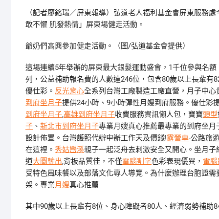
（記者廖銘瑞／屏東報導）弘道老人福利基金會屏東服務處今（11
敢不懼 肌發熱情」屏東場健走活動。
爺奶們高興參加健走活動。（圖/弘道基金會提供）
這場連續5年舉辦的屏東最大銀髮運動盛會，1千位參與名額
列，公益補助報名費的人數達246位，包含80歲以上長輩有
優仕彩。
反光背心
全系列台灣工廠製造工廠直營，月子中心貴
到府坐月子
提供24小時、9小時彈性月嫂到府服務。優仕彩
到府坐月子
,
高雄到府坐月子
收費服務資訊懶人包，寶寶
頭型
子
、
新北市到府坐月子
專業月嫂真心推薦最專業的到府坐月
設計佈置。台灣護照代辦申辦工作天及價錢!
露營車
-公路旅
在這裡。
秀姑巒溪
親子一起泛舟去​刺激安全又開心。坐月子
道
大圖輸出
,背板品質佳，不僅
電腦割字
色彩表現優異，
電腦
受特色風味餐以及部落文化專人導覽。為什麼辦理台胞證需
架。專業
月嫂
真心推薦
其中90歲以上長輩有8位、身心障礙者80人、經濟弱勢補助