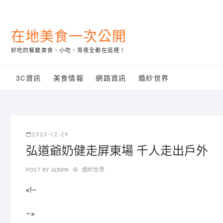
Skip
to
content
在地美食一次公開
好吃的餐廳美食、小吃、宵夜全都在這裡！
3C資訊
美食情報
網路資訊
婚紗世界
2023-12-29
弘道爺奶健走屏東場 千人走出戶外
POST BY
ADMIN
婚紗世界
<!–
–>