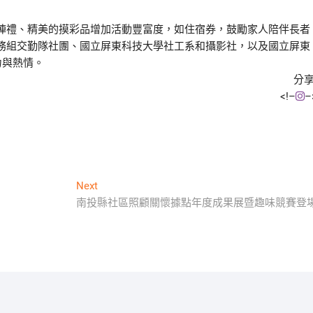
陣禮、精美的摸彩品增加活動豐富度，如住宿券，鼓勵家人陪伴長者
務組交勤隊社團、國立屏東科技大學社工系和攝影社，以及國立屏東
力與熱情。
分享
<!–
–
Next
Next
post:
南投縣社區照顧關懷據點年度成果展暨趣味競賽登