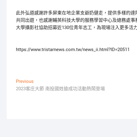
此外弘道感謝許多屏東在地企業支爺奶健走，提供多樣的達
共同出遊，也感謝輔英科技大學的服務學習中心及總務處事
大學攝影社協助招募近130位青年志工，為現場注入更多活
https://www.tristarnews.com.tw/news_ii.html?ID=20511
文
Previous
Previous
post:
2023客庄大節 南投國姓搶成功活動熱鬧登場
章
導
覽