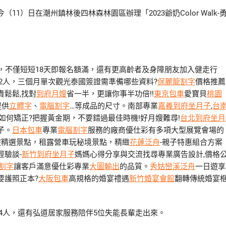
）日在潮州鎮林後四林森林園區辦理「2023爺奶Color Walk-
，不僅短短18天即報名額滿，還有更高齡者及身障朋友加入健走行
82人，三個月單次觀光泰國簽證需準備哪些資料?
保麗龍割字
價格推薦
鬆鬆,找對
到府月嫂
省一半，更讓你事半功倍!!
東京包車
愛寶貝
桃園
提供
立體字
、
電腦割字
…等成品的尺寸。南部專業
嘉義到府坐月子
,
台
如何矯正?把握黃金期，不要錯過最佳時機!好月嫂難尋!
台北到府坐月
子。
日本包車
專業
電腦割字
服務的廠商優仕彩有多項大型展覽會場的
遊精選景點，租露營車玩秘境景點，精緻
花蓮泛舟
-親子特惠組合方案
經驗談-
新竹到府坐月子
媽媽心得分享與交流找尋專業廣告設計,價格
割字
讓客戶滿意優仕彩專業
大圖輸出
的品質。
秀姑巒溪泛舟
一日遊享
要護照正本?
大阪包車
高規格的婚宴禮遇
新竹婚宴會館
翻轉傳統婚宴
84人，還有弘道居家服務陪伴5位失能長輩走出來。