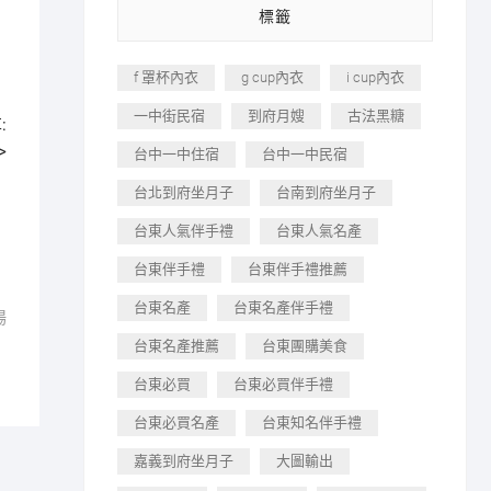
標籤
f 罩杯內衣
g cup內衣
i cup內衣
一中街民宿
到府月嫂
古法黑糖
:
>
台中一中住宿
台中一中民宿
台北到府坐月子
台南到府坐月子
台東人氣伴手禮
台東人氣名產
台東伴手禮
台東伴手禮推薦
台東名產
台東名產伴手禮
場
台東名產推薦
台東團購美食
台東必買
台東必買伴手禮
台東必買名產
台東知名伴手禮
嘉義到府坐月子
大圖輸出