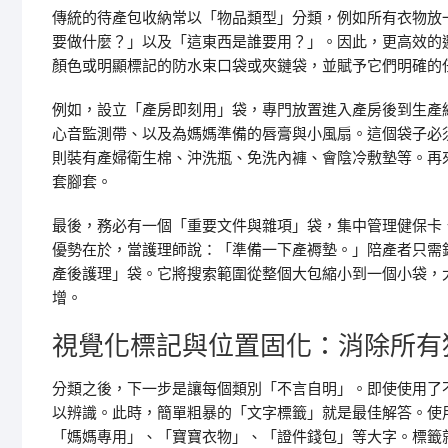
傳統的待產包收納常以「物品類型」分類，例如所有衣物放
要做什麼？」以及「這東西是誰要用？」。因此，更高效的
顏色或明顯標記的防水束口袋或夾鏈袋，並賦予它們明確的
例如，設立「產房即刻用」袋，專門放置進入產房後到生產
心音監測帶、以及為媽媽準備的唇膏與小風扇。這個袋子必
則裝有產婦衛生棉、沖洗瓶、免洗內褲、會陰冷敷墊等。再
套腳套。
最後，務必有一個「重要文件與雜項」袋，集中管理健保卡
優勢在於，當護理師說：「準備一下產褥墊。」陪產者只需
產後護理」袋。它將搜索範圍從整個大包縮小到一個小袋，
增。
視覺化標記與位置固化：消除所有
分類之後，下一步是讓每個類別「不言自明」。即使使用了
以辨識。此時，簡單粗暴的「文字標籤」就是最佳解答。使
「媽媽專用」、「寶寶衣物」、「證件錢包」等大字。標籤