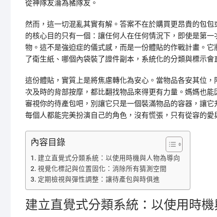
從神隊友淪為豬隊友。
然而，這一切混亂其實有解。答案不在於購買更昂貴的包包
的核心目的只有一個：讓任何人在任何情況下，即使是第一
物。這不是強迫症的儀式感，而是一份體貼的作戰計畫。它
了衛生紙、哪個內袋裝了證件副本，系統化的分類與標示會
這份體貼，實質上是將焦慮轉化為安心。當物品各安其位，
次及時的背部按摩，都比翻找物品來得更有力量。媽媽也能
審視你的待產包吧，別讓它只是一個裝滿物品的容器，讓它
每個人都能完美扮演自己的角色，沒有慌張，只有從容的愛
內容目錄
建立直覺式分類系統：以使用時機與人物為導向
視覺化標記與位置固化：消除所有猜測空間
定期檢視與彈性調整：讓待產包與時俱進
建立直覺式分類系統：以使用時機