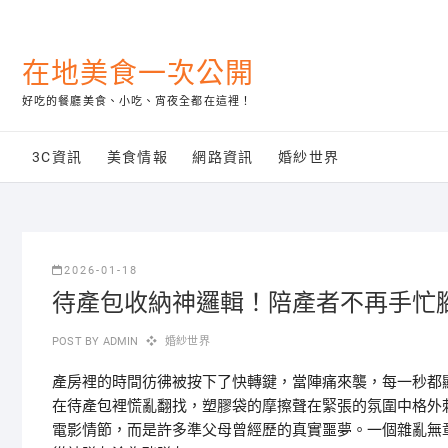
Skip
to
content
在地美食一次公開
好吃的餐廳美食、小吃、宵夜全都在這裡！
3C資訊
美食情報
網路資訊
婚紗世界
2026-01-18
待產包收納神邏輯！陪產者不再手忙
POST BY
ADMIN
婚紗世界
產房裡的時間彷彿被按下了快轉鍵，當陣痛來襲，每一秒都
在待產包裡慌亂翻找，塑膠袋的摩擦聲在緊張的氛圍中格外
電影情節，而是許多準父母曾經歷的真實噩夢。一個雜亂無