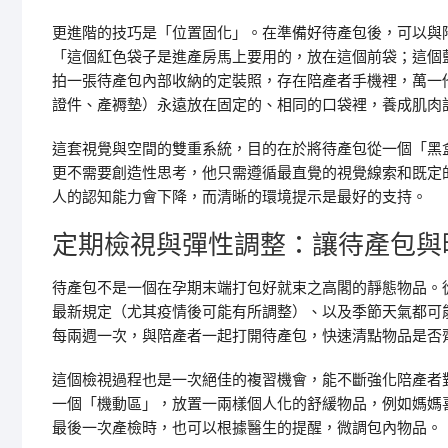
更進階的技巧是「位置固化」。在準備好待產包後，可以與
「這個紅色袋子是進產房馬上要用的，放在這個前袋；這個
拍一張待產包內部收納的定裝照，存在陪產者手機裡，萬一
證件、產褥墊）永遠放在固定的、相同的口袋裡，養成肌肉
這套視覺與空間的雙重系統，目的在於將待產包從一個「黑
更不需要創造性思考，他只需遵循最直覺的視覺線索和既定
人的認知能力會下降，而清晰的環境提示是最好的支持。
定期檢視與彈性調整：讓待產包與
待產包不是一個在孕期末端打包好就束之高閣的靜態物品。
最新規定（尤其疫情後可能有所調整）、以及季節天氣都可
每兩週一次，與陪產者一起打開待產包，快速清點物品是否
這個檢視過程也是一次絕佳的複習機會，能不斷強化陪產者
一個「機動區」，放置一兩樣個人化的舒緩物品，例如媽媽
最後一次產檢時，也可以根據醫生的提醒，微調包內物品。