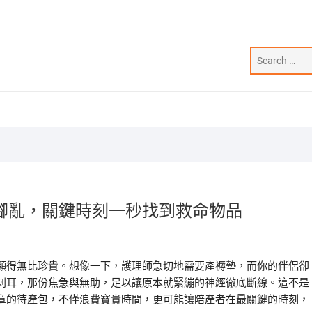
腳亂，關鍵時刻一秒找到救命物品
顯得無比珍貴。想像一下，護理師急切地需要產褥墊，而你的伴侶卻
刺耳，那份焦急與無助，足以讓原本就緊繃的神經徹底斷線。這不是
章的待產包，不僅浪費寶貴時間，更可能讓陪產者在最關鍵的時刻，