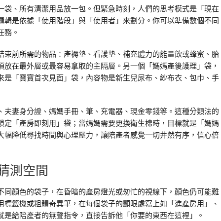
一袋、所有清潔用品放一包。但緊急時刻，人們的思考模式是「現在
邏輯是依據「使用階段」與「使用者」來劃分。你可以準備數個不同
任務。
結束前所需的物品：產褥墊、看護墊、補充體力的能量飲或蜂蜜、胎
須放在最外層或最容易拿取的主隔層。另一個「媽媽產後護理」袋，
來是「寶寶首次見面」袋，內容物是新生兒尿布、紗布衣、包巾、手
、夫妻身分證、媽媽手冊、筆、充電器、現金零錢等。這種分類法的
鎖定「產房即刻用」袋；當媽媽需要更換衛生棉時，目標就是「媽媽
大幅降低尋找時間與心理壓力，讓陪產者感覺一切井然有序，信心倍
猜測空間
不同顏色的袋子，在昏暗的產房燈光或匆忙的視線下，顏色仍可能難
用標籤機或粗體奇異筆，在每個袋子的顯眼處寫上如「進產房用」、
就是給陪產者的無聲指令，直接告訴他「你要的東西在這裡」。