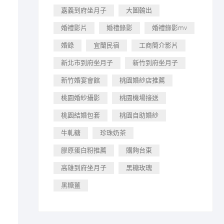
嘉義到府坐月子
大圖輸出
婚禮影片
婚禮錄影
婚禮錄影mv
婚錄
宜蘭民宿
工商簡介影片
新北市到府坐月子
新竹到府坐月子
新竹婚宴會館
桃園婚紗店推薦
桃園婚紗攝影
桃園機場接送
桃園結婚包套
桃園自助婚紗
牛軋糖
珍珠奶茶
膠原蛋白粉推薦
購夠台東
高雄到府坐月子
黑糖玫瑰
黑糖薑