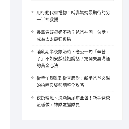
用行動代替禮物！哺乳媽媽最期待的另
一半神救援
長輩質疑母奶不夠？爸爸神回一句話，
成為太太最強後盾
哺乳期半夜餵奶時，老公一句「辛苦
了」不如安靜聽她說話？揭開夫妻溝通
的黃金心法
從手忙腳亂到從容應對：新手爸爸必學
的拍嗝與姿勢調整全攻略
夜奶輪班、洗澡換尿布全包！新手爸爸
這樣做，神隊友變隊員