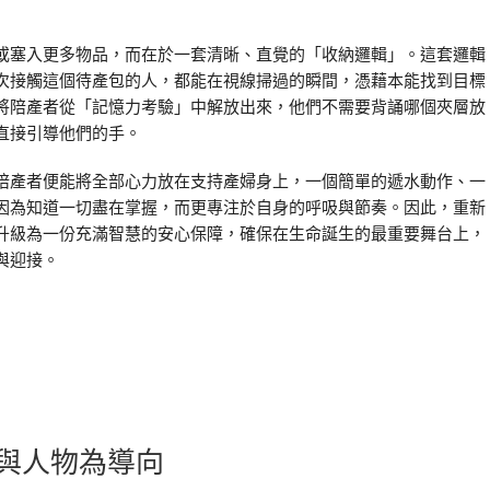
或塞入更多物品，而在於一套清晰、直覺的「收納邏輯」。這套邏輯
次接觸這個待產包的人，都能在視線掃過的瞬間，憑藉本能找到目標
將陪產者從「記憶力考驗」中解放出來，他們不需要背誦哪個夾層放
直接引導他們的手。
陪產者便能將全部心力放在支持產婦身上，一個簡單的遞水動作、一
因為知道一切盡在掌握，而更專注於自身的呼吸與節奏。因此，重新
升級為一份充滿智慧的安心保障，確保在生命誕生的最重要舞台上，
與迎接。
與人物為導向