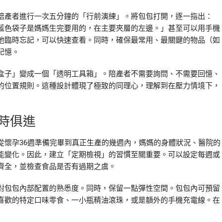
陪產者進行一次五分鐘的「行前演練」。將包包打開，逐一指出：
藍色袋子是媽媽生完要用的，在主要夾層的左邊。」甚至可以用手機
他臨時忘記，可以快速查看。同時，確保最常用、最關鍵的物品（如
記憶。
盒子」變成一個「透明工具箱」。陪產者不需要詢問、不需要回憶、
的位置規則。這種設計體現了極致的同理心，理解到在壓力情境下，
時俱進
從懷孕36週準備完畢到真正生產的幾週內，媽媽的身體狀況、醫院的
能變化。因此，建立「定期檢視」的習慣至關重要。可以設定每週或
齊全，並檢查食品是否有過期之虞。
對包包內部配置的熟悉度。同時，保留一點彈性空間。包包內可預留
喜歡的特定口味零食、一小瓶精油滾珠，或是額外的手機充電線。在