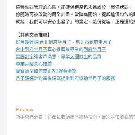
這種動態管理的心態，能確保待產包永遠處於「戰備狀態」
份隨時可被啟動的周全計畫。當陣痛開始，提起這個包包的
就緒，我們可以安心出發了」的篤定。這份從容，正是送給
【其他文章推薦】
好月嫂難尋!
台北到府坐月子
、
新北市到府坐月子
台中到府坐月子
真心推薦最專業的
到府坐月子
電腦割字
讓客戶滿意，專業
大圖輸出
的品質
專業
月嫂
真心推薦
寶寶
頭型
如何矯正?把握黃金期
月子媽媽
針對產後媽咪提供到府協助坐月子的服務
文
Previous
Previous
post:
新手爸媽必看！待產包收納順序終極指南，告別手忙腳亂的
章
導