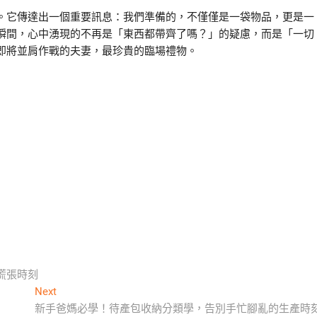
。它傳達出一個重要訊息：我們準備的，不僅僅是一袋物品，更是一
瞬間，心中湧現的不再是「東西都帶齊了嗎？」的疑慮，而是「一切
即將並肩作戰的夫妻，最珍貴的臨場禮物。
慌張時刻
Next
Next
post:
新手爸媽必學！待產包收納分類學，告別手忙腳亂的生產時