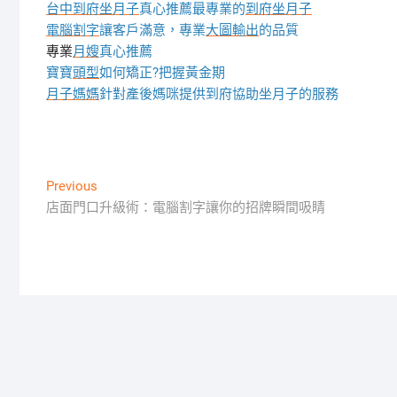
台中到府坐月子
真心推薦最專業的
到府坐月子
電腦割字
讓客戶滿意，專業
大圖輸出
的品質
專業
月嫂
真心推薦
寶寶
頭型
如何矯正?把握黃金期
月子媽媽
針對產後媽咪提供到府協助坐月子的服務
文
Previous
Previous
post:
店面門口升級術：電腦割字讓你的招牌瞬間吸睛
章
導
覽