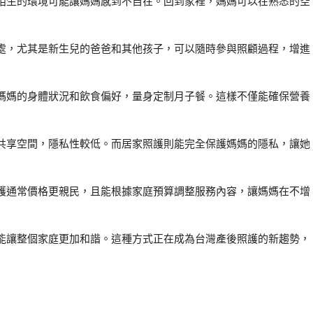
陌生的環境可能讓媽媽感到不自在。回到家裡，媽媽可以在熟悉的空
處，尤其是新生兒的爸爸和其他孩子，可以隨時參與照顧過程，增進
媽媽的身體狀況和飲食偏好，量身定制月子餐。這樣不僅能確保營養
共享空間，隱私性較低。而居家照護則能完全保護媽媽的隱私，讓她
護通常價格更親民，且能根據家庭預算調整服務內容，讓媽媽在不增
能讓整個家庭更加和諧。這種方式正在成為台灣產後照護的新趨勢，