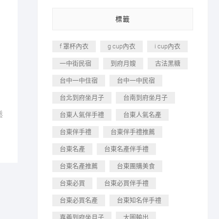
標籤
f 罩杯內衣
g cup內衣
i cup內衣
一中街民宿
到府月嫂
古法黑糖
台中一中住宿
台中一中民宿
台北到府坐月子
台南到府坐月子
鬆
台東人氣伴手禮
台東人氣名產
台東伴手禮
台東伴手禮推薦
台東名產
台東名產伴手禮
台東名產推薦
台東團購美食
台東必買
台東必買伴手禮
台東必買名產
台東知名伴手禮
嘉義到府坐月子
大圖輸出