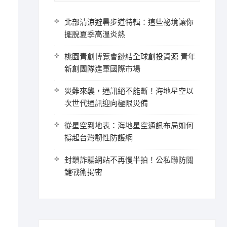
北部清涼避暑步道特輯：這些祕境讓你
擺脫夏季高溫炎熱
桃園青創博覽會鏈結全球創投資源 青年
新創團隊進軍國際市場
災難來襲，通訊絕不能斷！海地星空以
次世代通訊迎向極限災備
從星空到地表：海地星空通訊布局如何
撐起台灣韌性防護網
封鎖詐騙網站不再慢半拍！公私聯防關
鍵戰術揭密