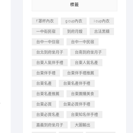
標籤
f 罩杯內衣
g cup內衣
i cup內衣
一中街民宿
到府月嫂
古法黑糖
台中一中住宿
台中一中民宿
台北到府坐月子
台南到府坐月子
台東人氣伴手禮
台東人氣名產
台東伴手禮
台東伴手禮推薦
台東名產
台東名產伴手禮
台東名產推薦
台東團購美食
小
台東必買
台東必買伴手禮
台東必買名產
台東知名伴手禮
嘉義到府坐月子
大圖輸出