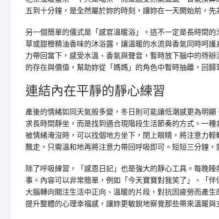
五到十分鐘，是全然屬於妳的時刻，讓妳在一天開始前，先
另一個簡單的儀式是「感官溫暖浴」。這不一定是長時間的
草或甜橙精油香味的沐浴露，讓溫暖的水流與香氣同時呵護
力帶回當下，感受水溫、香氣與聲音，暫時放下腦中的待辦
的存在與價值，幫助妳從「媽媽」的角色中暫時抽離，回歸
連結內在平靜的靜心練習
產後的情緒如同天氣般多變，冬日則可能讓低潮感更為明顯
求長時間靜坐，而是找到適合現階段生活節奏的方式。一種
被情緒淹沒時，可以找個地方坐下，閉上眼睛，將注意力輕
飄走，只需溫和地再將注意力帶回呼吸即可。短短三分鐘，
除了呼吸練習，「感恩日記」也是強大的靜心工具。每晚睡前
事。內容可以非常簡單，例如「今天寶寶對我笑了」、「伴
大腦轉向關注生活中正向、溫暖的片段，對抗因疲勞而產生
提升整體的心理幸福感，讓妳更敏銳地察覺那些帶來溫暖與