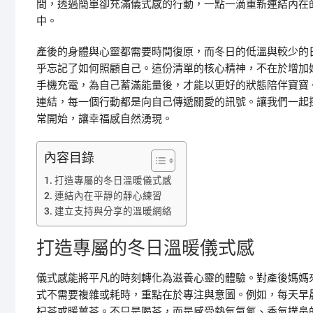
間，透過簡單卻充滿儀式感的行動，一點一滴重新連結內在
中。
產後的身體與心靈都需要時間復原，而冬日的低溫與較少的
乎忘記了如何照顧自己。這份清單的核心精神，不在於增加
手機充電，為自己蓄滿能量後，才能以更好的狀態陪伴寶寶
連結，每一個行動都是向自己傳遞關愛的訊號。讓我們一起
常開始，讓幸福感自然湧現。
內容目錄
打造專屬的冬日溫暖儀式感
連結內在平靜的靜心練習
建立支持與分享的溫暖網絡
打造專屬的冬日溫暖儀式感
儀式感能將平凡的時刻轉化為滋養心靈的體驗。對產後媽媽
式不需要複雜或耗時，重點在於專注與意圖。例如，每天早
杞茶或暖薑茶。不只是喝茶，而是感受熱氣氤氳、香氣撲鼻