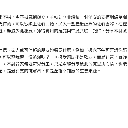
出不易，更容易感到孤立。主動建立並維繫一個溫暖的支持網絡至關
支持的。可以從線上社群開始，加入一些產後媽媽的社群團體，在裡
歷，能減少孤獨感，獲得實用的建議與情感共鳴。記得，分享本身就
伴侶、家人或可信賴的朋友妳需要什麼，例如「週六下午可否請你照
，可以幫我帶一份熱湯嗎？」。接受幫助不是軟弱，而是智慧，讓妳
」，不討論家務或育兒分工，只是單純分享彼此的感受與心情，也能
結，是最有效的抗寒劑，也是產後幸福感的重要來源。