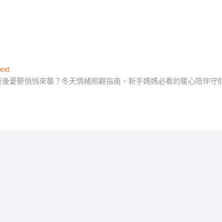
Next
ext
post:
產後憂鬱悄悄來襲？冬天情緒照顧指南，新手媽媽必看的暖心陪伴守