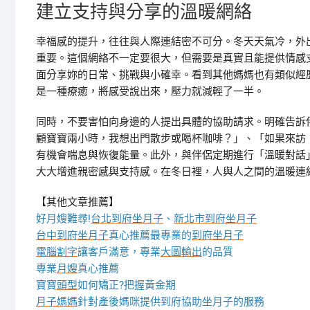
建立支持與分享的溫暖網絡
幸福感的提升，往往與人際連結密不可分。冬天天氣冷，外
重要。這個網絡不一定要很大，但需要是真實且能提供情感
面分享妳的日常、挑戰與小確幸。看到其他媽媽也有類似經
是一種療癒，將感受說出來，壓力就減輕了一半。
同時，不要害怕向身邊的人提出具體的協助請求。明確告訴
顧寶寶兩小時，我想出門散步或喝杯咖啡？」、「如果來訪
有機會喘息與恢復能量。此外，與伴侶定期進行「溫暖對話
大大增進親密感與支持感。在冬日裡，人與人之間的溫暖連
【其他文章推薦】
好月嫂難尋!
台北到府坐月子
、
新北市到府坐月子
台中到府坐月子
真心推薦最專業的
到府坐月子
電腦割字
讓客戶滿意，專業
大圖輸出
的品質
專業
月嫂
真心推薦
寶寶
頭型
如何矯正?把握黃金期
月子媽媽
針對產後媽咪提供到府協助坐月子的服務