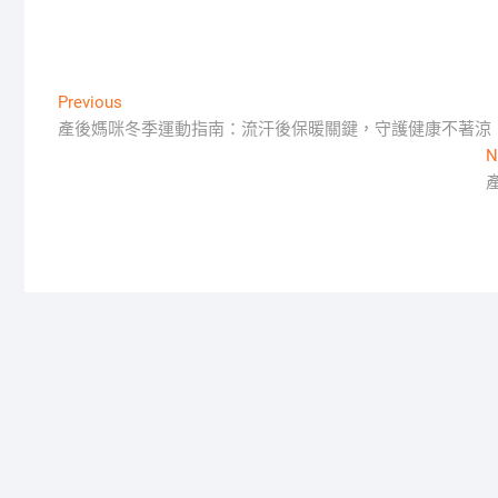
文
Previous
Previous
post:
產後媽咪冬季運動指南：流汗後保暖關鍵，守護健康不著涼
章
N
導
覽