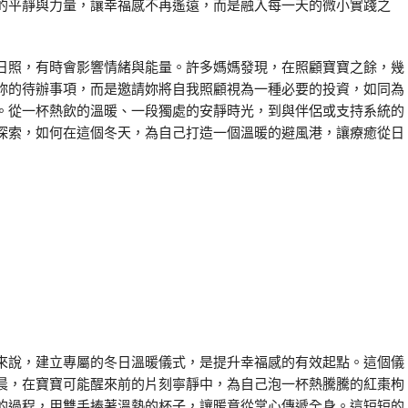
的平靜與力量，讓幸福感不再遙遠，而是融入每一天的微小實踐之
日照，有時會影響情緒與能量。許多媽媽發現，在照顧寶寶之餘，幾
妳的待辦事項，而是邀請妳將自我照顧視為一種必要的投資，如同為
。從一杯熱飲的溫暖、一段獨處的安靜時光，到與伴侶或支持系統的
探索，如何在這個冬天，為自己打造一個溫暖的避風港，讓療癒從日
來說，建立專屬的冬日溫暖儀式，是提升幸福感的有效起點。這個儀
晨，在寶寶可能醒來前的片刻寧靜中，為自己泡一杯熱騰騰的紅棗枸
的過程，用雙手捧著溫熱的杯子，讓暖意從掌心傳遞全身。這短短的