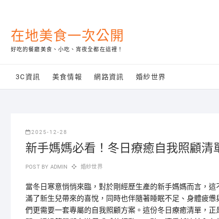
Skip
to
content
在地美食一次公開
好吃的餐廳美食、小吃、宵夜全都在這裡！
3C資訊
美食情報
網路資訊
婚紗世界
2025-12-28
新手媽媽必看！冬日療癒自我照顧清
POST BY
ADMIN
婚紗世界
當冬日寒意悄悄來臨，對於剛經歷生產的新手媽媽而言，這
滿了新生兒帶來的喜悅，同時也伴隨著睡眠不足、身體疲憊
們更需要一套專屬的自我照顧方案。這份冬日療癒清單，正