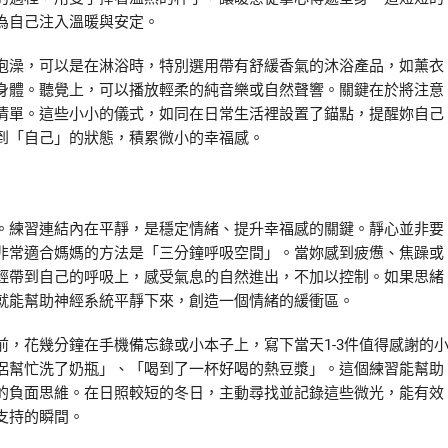
為自己注入溫暖與安定。
泡澡，可以是在淋浴時，特別選用帶有舒緩香氣的沐浴產品，如薰衣
身體。聽覺上，可以播放輕柔的純音樂或自然聲響。關鍵在於將注意
清單。這些小小的儀式，如同在日常生活裡設置了錨點，提醒妳自己
到「自己」的狀態，積累微小的幸福感。
。練習連結內在平靜，是穩定情緒、提升幸福感的關鍵。靜心並非要
非常適合媽媽的方法是「三分鐘呼吸空間」。當妳感到疲憊、焦躁或
輕帶到自己的呼吸上，感受氣息的自然進出，不加以控制。如果思緒
就能幫助神經系統平靜下來，創造一個情緒的緩衝區。
，花幾分鐘在手機備忘錄或小本子上，寫下當天1-3件值得感謝的
侶幫忙洗了奶瓶」、「喝到了一杯好喝的熱豆漿」。這個練習能幫助
的負面思維。在日照較短的冬日，主動尋找並記錄這些微光，能有效
支持的瞬間。