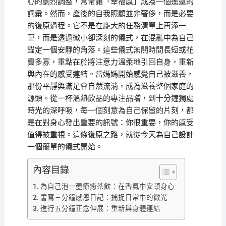
心的劇烈調整，常常讓「幸福感」成為一個遙遠的
詞彙。然而，產後的自我照顧並非奢侈，而是必要
的復原過程。它不是在龐大的任務清單上再添一
筆，而是透過微小卻深刻的儀式，在混亂中為自己
錨定一個安靜的角落。這些儀式無關時間長短或花
費多寡，重點在於將注意力溫柔地引回自身，重新
與內在的感受連結。當媽媽開始感覺自己被滋養，
那份平靜與滿足會自然流淌，成為滋養整個家庭的
源頭。從一杯溫熱飲品的專注品嚐，到十分鐘獨處
時光的深呼吸，每一個刻意為自己保留的片刻，都
是在對身心發出重要的訊號：你很重要，你的感受
值得被重視。這條復原之路，就從今天為自己設計
一個簡單的儀式開始。
內容目錄
為自己泡一壺療癒茶飲：在香氣中安頓身心
書寫三分鐘感恩日記：捕捉日常中的微光
進行五分鐘正念伸展：重新與身體連結