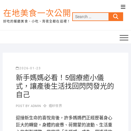
Skip
Top
to
在地美食一次公開
Men
Search
content
好吃的餐廳美食、小吃、宵夜全都在這裡！
…
2026-01-23
新手媽媽必看！5個療癒小儀
式，讓產後生活找回閃閃發光的
自己
POST BY
ADMIN
婚紗世界
迎接新生命的喜悅背後，許多媽媽們正經歷著身心
巨大的轉變。身體的疲憊、荷爾蒙的波動、生活重