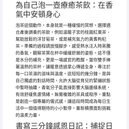
為自己泡一壺療癒茶飲：在香
氣中安頓身心
泡茶這個動作，本身就是一種緩慢的冥想。選擇適
合產後調養的茶飲，例如溫暖子宮的桂圓紅棗茶、
幫助放鬆的洋甘菊茶，或是補充氣力的黃耆枸杞
茶。準備的過程請放慢腳步，感受熱水注入時蒸騰
的香氣，觀察茶葉在杯中緩緩舒展的姿態。這不僅
是水分的補充，更是一場感官的甦醒。當你雙手捧
著溫熱的茶杯，讓暖意透過掌心傳遞全身，專注於
每一口茶湯的滋味與溫度。這短短的幾分鐘，是與
自己獨處的對話時間，允許大腦從育兒的緊繃狀態
中暫時抽離。香氣分子能直接影響大腦邊緣系統，
有效舒緩焦慮情緒。無需複雜的茶具或程序，重點
是創造一個專屬的儀式感，讓這段時間成為每日生
活中一個值得期待的小小暫停，重新積攢面對挑戰
的溫柔力量。
書寫三分鐘感恩日記：捕捉日