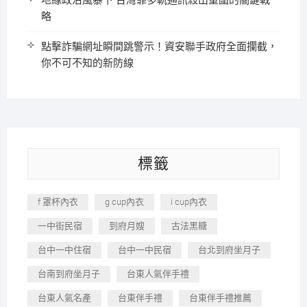
地緣政治風暴下 台灣靠多軌通訊殺出重圍的關鍵戰
略
點擊詐騙網址瞬間跳警示！資安聯手政府全面攔截，
你不可不知的新防線
標籤
f 罩杯內衣
g cup內衣
i cup內衣
一中街民宿
到府月嫂
古法黑糖
台中一中住宿
台中一中民宿
台北到府坐月子
台南到府坐月子
台東人氣伴手禮
台東人氣名產
台東伴手禮
台東伴手禮推薦