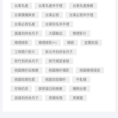
台東名產
台東名產伴手禮
台東名產推薦
台東團購美食
台東必買
台東必買伴手禮
台東必買名產
台東知名伴手禮
嘉義到府坐月子
大圖輸出
婚禮影片
婚禮錄影
婚禮錄影mv
婚錄
宜蘭民宿
工商簡介影片
新北市到府坐月子
新竹到府坐月子
新竹婚宴會館
桃園婚紗店推薦
桃園婚紗攝影
桃園機場接送
桃園結婚包套
桃園自助婚紗
牛軋糖
珍珠奶茶
膠原蛋白粉推薦
購夠台東
高雄到府坐月子
黑糖玫瑰
黑糖薑