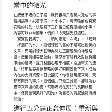
常中的微光
在疲憊不堪的日子裡，我們容易只看見未完成的事
務與挑戰。試著準備一本小本子，每天睡前或寶寶
安睡的片刻，快速寫下三件當日值得感謝的小事。
內容可以非常簡單，例如「今天陽光很溫暖」、
「寶寶對我笑了」、「順利餵完一次奶」、「喝到
一杯適口的水」。這個練習的目的不是寫出優美的
文章，而是訓練大腦轉向關注正面經驗的神經路
徑。產後情緒容易波動，感恩書寫能有效對抗負面
思維的漩渦，提升整體心理幸福感。透過筆尖的流
動，將那些容易被忽略的美好瞬間固化下來，成為
內在的支持資源。日後翻閱，你會發現原來每一天
都有閃亮的碎片。這個儀式只需三分鐘，卻能為心
靈帶來深遠的影響，幫助媽媽在育兒的長期旅程
中，保持發現美好的眼光，為自己的情感油箱持續
加油。
進行五分鐘正念伸展：重新與