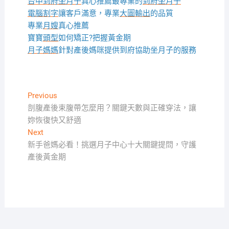
台中到府坐月子
真心推薦最專業的
到府坐月子
電腦割字
讓客戶滿意，專業
大圖輸出
的品質
專業
月嫂
真心推薦
寶寶
頭型
如何矯正?把握黃金期
月子媽媽
針對產後媽咪提供到府協助坐月子的服務
文
Previous
Previous
post:
剖腹產後束腹帶怎麼用？關鍵天數與正確穿法，讓
章
妳恢復快又舒適
導
Next
Next
覽
post:
新手爸媽必看！挑選月子中心十大關鍵提問，守護
產後黃金期