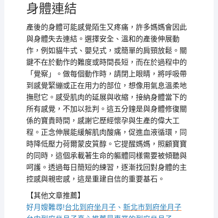
身體連結
產後的身體可能感覺陌生又疼痛，許多媽媽會因此
與身體失去連結。選擇安全、溫和的產後伸展動
作，例如貓牛式、嬰兒式，或簡單的肩頸放鬆。關
鍵不在於動作的難度或時間長短，而在於過程中的
「覺察」。做每個動作時，請閉上眼睛，將呼吸帶
到感覺緊繃或正在用力的部位，想像用氣息溫柔地
撫慰它。感受肌肉的延展與收縮，接納身體當下的
所有感覺，不加以批判。這五分鐘是與身體修復關
係的寶貴時間，感謝它歷經懷孕與生產的偉大工
程。正念伸展能緩解肌肉酸痛，促進血液循環，同
時降低壓力荷爾蒙皮質醇。它提醒媽媽，照顧寶寶
的同時，這個承載著生命的軀體同樣需要被傾聽與
呵護。透過每日簡短的練習，逐漸找回對身體的主
控感與親密感，這是重建自信的重要基石。
【其他文章推薦】
好月嫂難尋!
台北到府坐月子
、
新北市到府坐月子