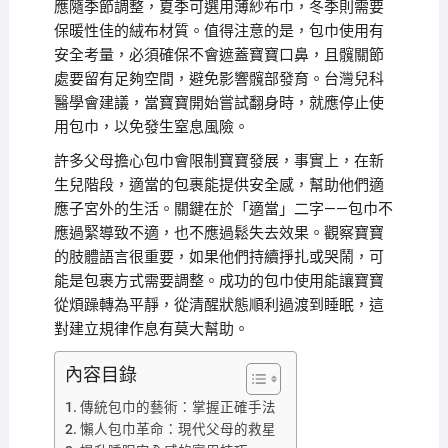
應隨季節調整，夏季可選用薄紗布巾，冬季則需要
保暖性佳的絨布材質。值得注意的是，包巾使用有
安全考量，必須確保不會遮蓋寶寶口鼻，且髖關節
處要留有足夠空間，避免影響髖部發育。台灣兒科
醫學會建議，當寶寶開始嘗試翻身時，就應停止使
用包巾，以免發生窒息風險。
許多父母擔心包巾會限制寶寶發展，事實上，在新
生兒階段，適當的包裹能提供安全感，幫助他們適
應子宮外的生活。關鍵在於「適當」二字——包巾不
應過緊導致不適，也不應過鬆失去效果。觀察寶寶
的肢體語言很重要，如果他們持續掙扎或哭鬧，可
能是包裹方式需要調整。成功的包巾使用能讓寶寶
從煩躁轉為平靜，從清醒狀態順利過渡到睡眠，這
對建立規律作息有莫大幫助。
內容目錄
傳統包巾的藝術：掌握正確手法
懶人包巾革命：現代父母的救星