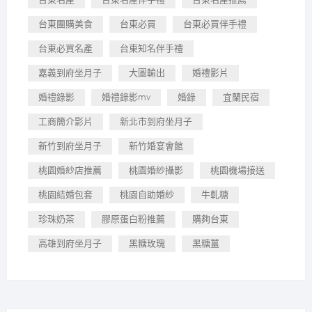
台東團購美食
台東必買
台東必買伴手禮
台東必買名產
台東知名伴手禮
嘉義到府坐月子
大圖輸出
婚禮影片
婚禮錄影
婚禮錄影mv
婚錄
宜蘭民宿
工商簡介影片
新北市到府坐月子
新竹到府坐月子
新竹婚宴會館
桃園婚紗店推薦
桃園婚紗攝影
桃園機場接送
桃園結婚包套
桃園自助婚紗
牛軋糖
珍珠奶茶
膠原蛋白粉推薦
購夠台東
高雄到府坐月子
黑糖玫瑰
黑糖薑