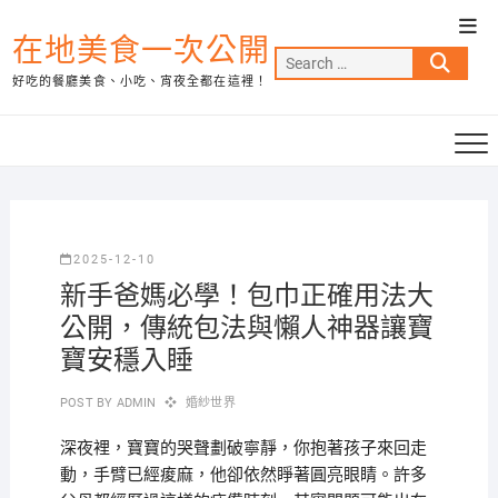
Skip
Top
to
在地美食一次公開
Men
Search
content
好吃的餐廳美食、小吃、宵夜全都在這裡！
…
2025-12-10
新手爸媽必學！包巾正確用法大
公開，傳統包法與懶人神器讓寶
寶安穩入睡
POST BY
ADMIN
婚紗世界
深夜裡，寶寶的哭聲劃破寧靜，你抱著孩子來回走
動，手臂已經痠麻，他卻依然睜著圓亮眼睛。許多