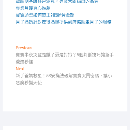
電腦割字
讓客戶滿意，專業
大圖輸出
的品質
專業
月嫂
真心推薦
寶寶
頭型
如何矯正?把握黃金期
月子媽媽
針對產後媽咪提供到府協助坐月子的服務
文
Previous
Previous
post:
寶寶半夜哭醒是餓了還是討抱？5個判斷技巧讓新手
章
爸媽秒懂
導
Next
Next
覽
post:
新手爸媽救星！5S安撫法破解寶寶哭鬧密碼，讓小
惡魔秒變天使