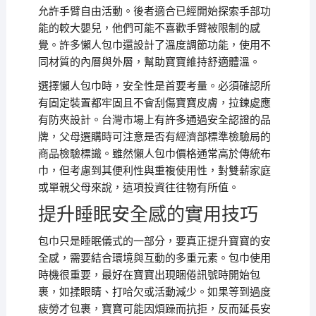
允許手臂自由活動。後者適合已經開始探索手部功
能的較大嬰兒，他們可能不喜歡手臂被限制的感
覺。許多懶人包巾還設計了溫度調節功能，使用不
同材質的內層與外層，幫助寶寶維持舒適體溫。
選擇懶人包巾時，安全性是首要考量。必須確認所
有固定裝置都牢固且不會刮傷寶寶皮膚，拉鍊處應
有防夾設計。台灣市場上有許多通過安全認證的品
牌，父母選購時可注意是否有經濟部標準檢驗局的
商品檢驗標識。雖然懶人包巾價格通常高於傳統布
巾，但考慮到其便利性與重複使用性，對雙薪家庭
或單親父母來說，這項投資往往物有所值。
提升睡眠安全感的實用技巧
包巾只是睡眠儀式的一部分，要真正提升寶寶的安
全感，需要結合環境與互動的多重元素。包巾使用
時機很重要，最好在寶寶出現睏倦訊號時開始包
裹，如揉眼睛、打哈欠或活動減少。如果等到過度
疲勞才包裹，寶寶可能因煩躁而抗拒，反而延長安