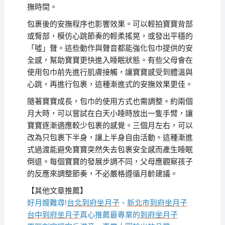
撫時間。
包裹後的安撫程序也影響效果。可以輕拍寶寶背部
或臀部，模仿心跳節奏的輕柔搖晃，或發出平穩的
「噓」聲。這些動作與聲音都能強化包巾提供的安
全感，幫助寶寶更快進入睡眠狀態。有些父母會在
使用包巾前先進行肌膚接觸，讓寶寶感受到體溫與
心跳，再進行包裹，這種漸進式的安撫效果更佳。
隨著寶寶成長，包巾的使用方式也需調整。約兩個
月大時，可以嘗試在白天小睡時放出一隻手臂，讓
寶寶逐漸適應較少包裹的感覺。三個月左右，可以
改為只包裹下半身，讓上半身自由活動。這種漸進
式過渡能避免寶寶突然失去包裹安全感而產生睡眠
倒退。每個寶寶的發展步調不同，父母應觀察孩子
的反應來調整節奏，不必嚴格遵循月齡建議。
【其他文章推薦】
好月嫂難尋!
台北到府坐月子
、
新北市到府坐月子
台中到府坐月子
真心推薦最專業的
到府坐月子