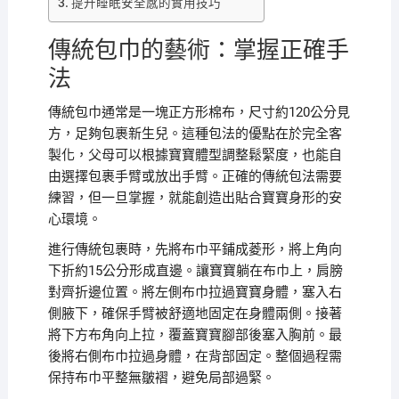
提升睡眠安全感的實用技巧
傳統包巾的藝術：掌握正確手
法
傳統包巾通常是一塊正方形棉布，尺寸約120公分見
方，足夠包裹新生兒。這種包法的優點在於完全客
製化，父母可以根據寶寶體型調整鬆緊度，也能自
由選擇包裹手臂或放出手臂。正確的傳統包法需要
練習，但一旦掌握，就能創造出貼合寶寶身形的安
心環境。
進行傳統包裹時，先將布巾平鋪成菱形，將上角向
下折約15公分形成直邊。讓寶寶躺在布巾上，肩膀
對齊折邊位置。將左側布巾拉過寶寶身體，塞入右
側腋下，確保手臂被舒適地固定在身體兩側。接著
將下方布角向上拉，覆蓋寶寶腳部後塞入胸前。最
後將右側布巾拉過身體，在背部固定。整個過程需
保持布巾平整無皺褶，避免局部過緊。