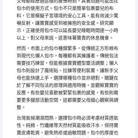
父母都經歷過這樣的疲憊時刻，其實問題可能出在
包巾的使用方式。包巾不只是簡單包裹嬰兒的布
料，它是模擬子宮環境的安心工具，能有效減少驚
嚇反射，讓寶寶感受到被擁抱的安全感。研究顯
示，正確使用包巾可以延長嬰兒睡眠時間達一小時
以上，對父母來說，這意味著寶貴的休息機會。
然而，市面上的包巾種類繁多，從傳統正方形棉布
到現代化懶人包巾，每種都有其擁護者。傳統包法
需要技巧練習，但能根據寶寶體型靈活調整；懶人
包巾則設計了魔術貼、拉鍊等便利裝置，讓新手父
母也能快速上手。選擇哪種包巾並非絕對，關鍵在
於了解不同包法的原理與適用時機，並觀察寶寶的
反應。有些嬰兒喜歡被緊緊包裹的感覺，有些則需
要更多腿部活動空間，這都需要父母細心觀察與調
整。
台灣氣候潮濕悶熱，選擇包巾時必須考慮材質透氣
性。純棉、竹纖維等天然材質能吸收汗水，保持寶
寶皮膚乾爽，避免熱疹或過敏問題。包巾的厚度也