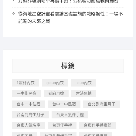
封鎖詐騙網站不再慢半拍！公私聯防關鍵戰術揭密
從海地星空計畫看關鍵基礎設施的戰略韌性：一場不
能輸的未來之戰
標籤
f 罩杯內衣
g cup內衣
i cup內衣
一中街民宿
到府月嫂
古法黑糖
台中一中住宿
台中一中民宿
台北到府坐月子
台南到府坐月子
台東人氣伴手禮
台東人氣名產
台東伴手禮
台東伴手禮推薦
台東名產
台東名產伴手禮
台東名產推薦