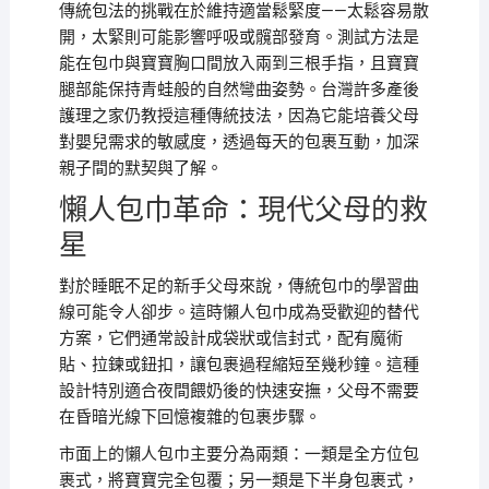
傳統包法的挑戰在於維持適當鬆緊度——太鬆容易散
開，太緊則可能影響呼吸或髖部發育。測試方法是
能在包巾與寶寶胸口間放入兩到三根手指，且寶寶
腿部能保持青蛙般的自然彎曲姿勢。台灣許多產後
護理之家仍教授這種傳統技法，因為它能培養父母
對嬰兒需求的敏感度，透過每天的包裹互動，加深
親子間的默契與了解。
懶人包巾革命：現代父母的救
星
對於睡眠不足的新手父母來說，傳統包巾的學習曲
線可能令人卻步。這時懶人包巾成為受歡迎的替代
方案，它們通常設計成袋狀或信封式，配有魔術
貼、拉鍊或鈕扣，讓包裹過程縮短至幾秒鐘。這種
設計特別適合夜間餵奶後的快速安撫，父母不需要
在昏暗光線下回憶複雜的包裹步驟。
市面上的懶人包巾主要分為兩類：一類是全方位包
裹式，將寶寶完全包覆；另一類是下半身包裹式，