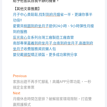
給予他嘗試自我平靜的機會。
【其他文章推薦】
月子中心貴鬆鬆,找對
到府月嫂
省一半，更讓你事半
功倍!!
愛寶貝
桃園到府坐月子
提供24小時、9小時彈性月嫂
到府服務
反光背心
全系列台灣工廠製造工廠直營
南部專業
嘉義到府坐月子
,
台南到府坐月子
,
高雄到府
坐月子
收費服務資訊懶人包
嬰兒戴
頭型
矯正頭盔，更多成功案例分享
文
Previous
Previous
post:
家族出遊不再手忙腳亂！高鐵APP分票功能，一秒
章
搞定全家車票
導
Next
Next
覽
post:
月嫂休息時間怎麼排？破解居家環境限制，打造雙
贏照護模式