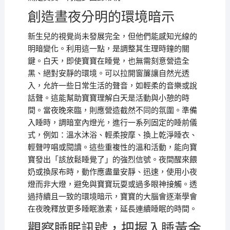
創造晝夜分明的環境暗示
新生兒的視覺尚未發展完全，但他們能感知光線的
明暗變化。利用這一點，是調整其生理時鐘的關
鍵。白天，即使寶寶在睡覺，也無需刻意營造全
黑、絕對安靜的環境。可以拉開窗簾讓自然光透
入，允許一些日常生活的聲音，如輕柔的音樂或說
話聲。這能幫助寶寶理解白天是活動與小憩的時
間。當夜晚來臨，則應營造截然不同的氛圍。準備
入睡時，調暗室內燈光，進行一系列固定的睡前儀
式，例如：溫水沐浴、輕柔按摩、換上乾淨睡衣、
輕聲哼唱或閱讀。這些重複性的溫和活動，能向寶
寶發出「該放鬆睡覺了」的強烈信號。夜間醒來餵
奶或換尿布時，動作應盡量安靜、迅速，使用小夜
燈而非大燈，避免與寶寶玩耍或過多眼神接觸。透
過持續且一致的環境暗示，寶寶的大腦會逐漸學會
在夜晚釋放更多睡眠激素，延長連續睡眠的時間。
觀察睡眠訊號，把握入睡黃金