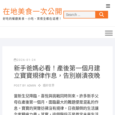
Skip
Top
to
在地美食一次公開
Men
Search
content
好吃的餐廳美食、小吃、宵夜全都在這裡！
…
2026-01-24
新手爸媽必看！產後第一個月建
立寶寶規律作息，告別崩潰夜晚
POST BY
ADMIN
婚紗世界
當新生兒降臨，喜悅與挑戰同時到來。許多新手父
母在產後第一個月，面臨最大的難題便是混亂的作
息。寶寶的哭聲彷彿沒有規律，日夜顛倒的生活讓
全家精疲力盡。其實，這個階段正是奠定未來生活