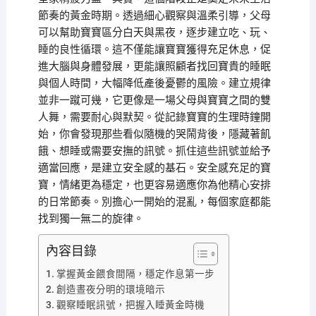
節奏的黃金時期。透過細心觀察與溫柔引導，父母
可以幫助寶寶區分白天與黑夜，逐步建立吃、玩、
睡的良性循環。這不僅能讓寶寶獲得充足休息，促
進大腦與身體發展，更能讓照顧者找回寶貴的睡眠
與個人時間，大幅降低產後憂鬱的風險。建立規律
並非一蹴可幾，它更像是一場父母與寶寶之間的雙
人舞，需要耐心與默契。從記錄寶寶的生理時鐘開
始，你會發現那些看似隨機的哭鬧背後，隱藏著飢
餓、想睡或需要安撫的訊號。抓住這些訊號並給予
適當回應，是建立安全感的基石。安全感充足的寶
寶，情緒更為穩定，也更容易適應你為他精心安排
的日常節奏。別擔心一開始的混亂，每個家庭都能
找到獨一無二的旋律。
內容目錄
掌握黃金餵食間隔，穩定作息第一步
創造晝夜分明的環境暗示
觀察睡眠訊號，把握入睡黃金時機