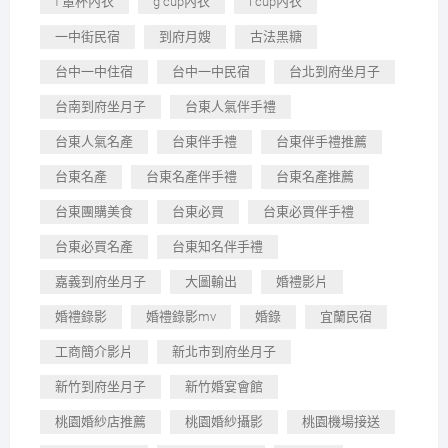
f 罩杯內衣
g cup內衣
i cup內衣
一中街民宿
到府月嫂
古法黑糖
台中一中住宿
台中一中民宿
台北到府坐月子
台南到府坐月子
台東人氣伴手禮
台東人氣名產
台東伴手禮
台東伴手禮推薦
台東名產
台東名產伴手禮
台東名產推薦
台東團購美食
台東必買
台東必買伴手禮
台東必買名產
台東知名伴手禮
嘉義到府坐月子
大圖輸出
婚禮影片
婚禮錄影
婚禮錄影mv
婚錄
宜蘭民宿
工商簡介影片
新北市到府坐月子
新竹到府坐月子
新竹婚宴會館
桃園婚紗店推薦
桃園婚紗攝影
桃園機場接送