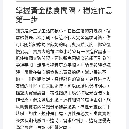
掌握黃金餵食間隔，穩定作息
第一步
餵食是新生兒生活的核心。在出生後的前幾週，按
需餵養是基本原則，但這不代表完全無跡可循。你
可以開始記錄每次餵奶的時間與持續長度。你會慢
慢發現，寶寶大約每2到3小時會有一次進食需求。
抓住這個大致間隔，可以避免因過度飢餓而引發的
尖銳哭鬧，讓餵食過程更為平順。無論是親餵或瓶
餵，盡量在每次餵食後為寶寶拍嗝，減少脹氣不
適。一個吃飽喝足、身體舒適的寶寶，更容易進入
安穩的睡眠。白天餵奶時，可以讓環境保持明亮，
輕聲與寶寶說話；夜晚餵奶則應保持燈光昏暗、動
作輕柔，避免過度刺激。這種細微的環境區別，能
幫助寶寶體內開始分泌褪黑激素，為區分晝夜打下
基礎。記住，規律是目標，彈性是必要。當寶寶經
歷猛長期或感到不適時，需求會增加，這時應優先
滿足寶寶，再逐步回歸常軌。