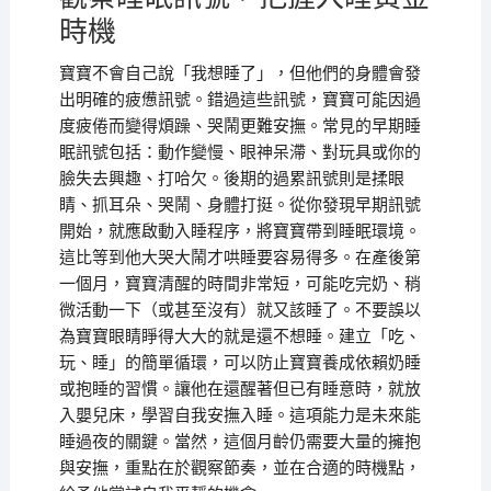
時機
寶寶不會自己說「我想睡了」，但他們的身體會發
出明確的疲憊訊號。錯過這些訊號，寶寶可能因過
度疲倦而變得煩躁、哭鬧更難安撫。常見的早期睡
眠訊號包括：動作變慢、眼神呆滯、對玩具或你的
臉失去興趣、打哈欠。後期的過累訊號則是揉眼
睛、抓耳朵、哭鬧、身體打挺。從你發現早期訊號
開始，就應啟動入睡程序，將寶寶帶到睡眠環境。
這比等到他大哭大鬧才哄睡要容易得多。在產後第
一個月，寶寶清醒的時間非常短，可能吃完奶、稍
微活動一下（或甚至沒有）就又該睡了。不要誤以
為寶寶眼睛睜得大大的就是還不想睡。建立「吃、
玩、睡」的簡單循環，可以防止寶寶養成依賴奶睡
或抱睡的習慣。讓他在還醒著但已有睡意時，就放
入嬰兒床，學習自我安撫入睡。這項能力是未來能
睡過夜的關鍵。當然，這個月齡仍需要大量的擁抱
與安撫，重點在於觀察節奏，並在合適的時機點，