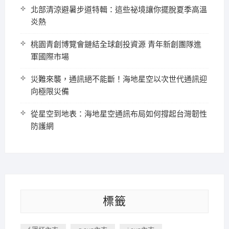
北部清涼避暑步道特輯：這些祕境讓你擺脫夏季高溫
炎熱
桃園青創博覽會鏈結全球創投資源 青年新創團隊進
軍國際市場
災難來襲，通訊絕不能斷！海地星空以次世代通訊迎
向極限災備
從星空到地表：海地星空通訊布局如何撐起台灣韌性
防護網
標籤