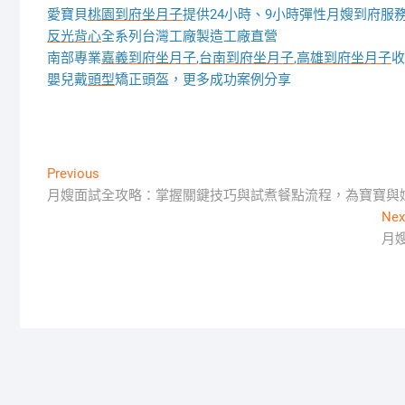
愛寶貝
桃園到府坐月子
提供24小時、9小時彈性月嫂到府服
反光背心
全系列台灣工廠製造工廠直營
南部專業
嘉義到府坐月子
,
台南到府坐月子
,
高雄到府坐月子
收
嬰兒戴
頭型
矯正頭盔，更多成功案例分享
文
Previous
Previous
post:
月嫂面試全攻略：掌握關鍵技巧與試煮餐點流程，為寶寶與
章
Nex
導
月
覽