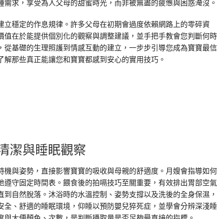
種需求，享受為人父母的甜蜜時光，而非被無盡的疲憊與困惑淹沒。
建立穩定的作息規律。許多父母在初期會過度依賴網路上的零碎資
價值在於能提供個別化的觀察與調整建議，並手把手教會您判斷何時
，從基礎的生理照護到情感互動的建立，一步步引導您成為寶寶最信
了解那些真正能讓您和寶寶都感到安心的實用技巧。
清潔與睡眠觀察
時機與姿勢，直接影響寶寶的吸收與母親的舒適度。月嫂會指導如何
地遵守固定時間表。餵食後的拍嗝技巧至關重要，有效排出胃部空氣
直到自然脫落。沐浴時的水溫控制、姿勢支撐以及洗後的全身保濕，
安全、舒適的睡眠環境，仰睡以預防嬰兒猝死症，並學會分辨深淺睡
度與大便顏色、次數，是判斷攝取量是否足夠最直接的指標。