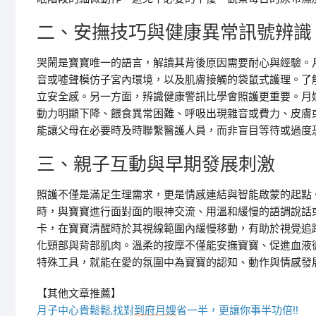
二、安撫技巧與健康異常訊號辨識
哭鬧是寶寶唯一的語言，解讀其背後原因需要耐心與經驗。
音或噓聲模仿子宮內環境，以及肌膚接觸的袋鼠式護理。了
立安全感。另一方面，辨識健康警訊比學會照護更重要。月
動力明顯下降、餵食異常困難、呼吸出現雜音或費力、皮膚
能讓父母在必要時及時聯繫醫護人員，而非盲目等待或過度
三、親子互動與早期發展刺激
照護不僅是滿足生理需求，更是情感連結與智能啟蒙的起點
時，與寶寶進行面對面的眼神交流、用溫和緩慢的語調說話
卡，在寶寶清醒時於其視線範圍內緩慢移動，有助於視覺追
化頸部與背部肌肉。溫柔的按摩不僅能安撫寶寶、促進血液
特殊工具，就能在愛的氛圍中為寶寶的認知、動作與情感發
【其他文章推薦】
月子中心貴鬆鬆,找對
到府月嫂
省一半，更讓你事半功倍!!