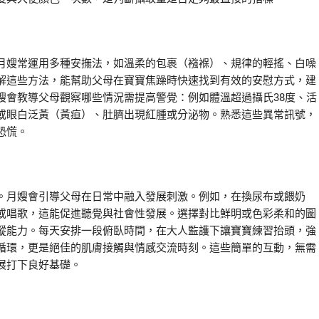
月嫂常運用多種安撫法，如溫柔的包裹（襁褓）、規律的輕搖、白噪
解這些方法，能幫助父母在寶寶焦躁時快速找到有效的安慰方式，建
嫂會教導父母觀察哪些情況需提高警覺：例如體溫超過攝氏38度、活
或眼白泛黃（黃疸）、肚臍出現紅腫或分泌物。熟悉這些異常訊號，
恐慌。
。月嫂會引導父母在日常中融入發展刺激。例如，在換尿布或餵奶
或唱歌，這能促進聽覺與社會性發展。選擇對比鮮明或色彩柔和的圖
蹤能力。每天安排一段俯臥時間，在大人監護下讓寶寶練習抬頭，強
循環，更是絕佳的肌膚接觸與情感交流時刻。這些簡單的互動，無需
展打下良好基礎。