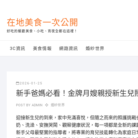
Skip
to
content
在地美食一次公開
好吃的餐廳美食、小吃、宵夜全都在這裡！
3C資訊
美食情報
網路資訊
婚紗世界
2026-01-25
新手爸媽必看！金牌月嫂親授新生兒
POST BY
ADMIN
婚紗世界
迎接新生兒的到來，家中充滿喜悅，但隨之而來的照護挑戰
奶、洗澡、安撫哭鬧、觀察健康狀況，每一項都是全新的課
新手父母最堅實的指導者，將專業的育兒技能轉化為家庭日