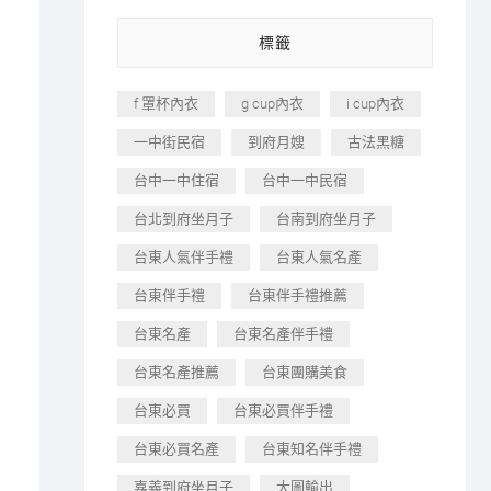
標籤
f 罩杯內衣
g cup內衣
i cup內衣
一中街民宿
到府月嫂
古法黑糖
台中一中住宿
台中一中民宿
台北到府坐月子
台南到府坐月子
台東人氣伴手禮
台東人氣名產
台東伴手禮
台東伴手禮推薦
台東名產
台東名產伴手禮
台東名產推薦
台東團購美食
台東必買
台東必買伴手禮
台東必買名產
台東知名伴手禮
嘉義到府坐月子
大圖輸出