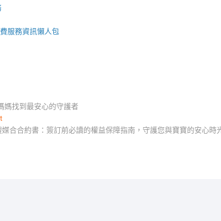
務
費服務資訊懶人包
媽媽找到最安心的守護者
Next
t
post:
嫂媒合合約書：簽訂前必讀的權益保障指南，守護您與寶寶的安心時