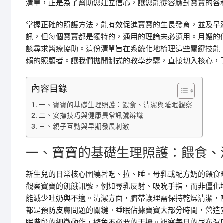
清單，正是為了幫助您建立信心，讓您能從容應對寶寶的各
掌握正確的照護方法，能有效促進寶寶的生長發育，並及早
訊，但每個寶寶都是獨特的，通用的理論未必適用。月嫂的
該尋求醫療協助。這份清單旨在系統化地梳理這些關鍵技能
賴的照顧者。讓我們拋開制式的教學步驟，直接切入核心，
內容目錄
一、寶寶的基礎生理照護：餵食、清潔與睡眠觀察
二、安撫技巧與健康異常訊號辨識
三、親子互動與早期發展刺激
一、寶寶的基礎生理照護：餵食、
新生兒的日常核心圍繞著吃、拉、睡。母乳或配方奶的餵食
觀察寶寶的飢餓訊號，例如尋乳反射、吸吮手指，而非僵化
能減少吐奶與不適。清潔方面，臍帶護理需保持乾燥清潔，
都是預防皮膚問題的關鍵。睡眠佔據寶寶大部分時間，營造
眠階段的細微動作，避免不必要的干擾。觀察每日的尿布濕