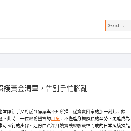
照護黃金清單，告別手忙腳亂
也常讓新手父母感到焦慮與不知所措。從寶寶回家的那一刻起，餵
題。此時，一位經驗豐富的
月嫂
，不僅能分擔照顧的辛勞，更能成為
常可執行的步驟。這份由資深月嫂實戰經驗彙整而成的日常照護技能