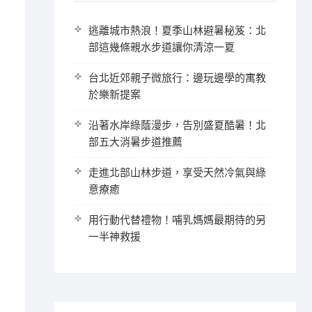
逃離城市熱浪！夏季山林避暑秘笈：北
部這幾條親水步道讓你清涼一夏
台北近郊親子微旅行：邊玩邊學的寓教
於樂新提案
沿著水岸綠蔭漫步，告別盛夏酷暑！北
部五大消暑步道推薦
走進北部山林步道，享受天然冷氣與綠
意療癒
用行動代替禮物！哺乳媽媽最期待的另
一半神救援