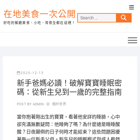
Skip
Top
to
在地美食一次公開
Men
Search
content
好吃的餐廳美食、小吃、宵夜全都在這裡！
…
2025-12-13
新手爸媽必讀！破解寶寶睡眠密
碼：從新生兒到一歲的完整指南
POST BY
ADMIN
婚紗世界
當你抱著剛出生的寶寶，看著他安詳的睡臉，心中
卻充滿無數疑問：他睡夠了嗎？為什麼總是睡睡醒
醒？日夜顛倒的日子何時才能結束？這些問題困擾
著每一位新手父母。新生兒的睡眠模式與成人截然