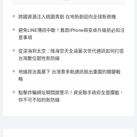
跨國資源注入桃園青創 在地新創迎向全球新商機
避免LINE傳訊中斷！舊款iPhone與安卓升級前必知注
意事項
從深海到太空：陸海空天全涵蓋次世代通訊如何打造
台灣數位韌性新防線
地緣政治風暴下 台灣靠多軌通訊殺出重圍的關鍵戰
略
點擊詐騙網址瞬間跳警示！資安聯手政府全面攔截，
你不可不知的新防線