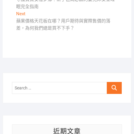
章
眠完全指南
導
Next
Next
覽
post:
蘋果價格天花板在哪？用戶期待與實際售價的落
差，為何我們總是買不下手？
Search
…
近期文章