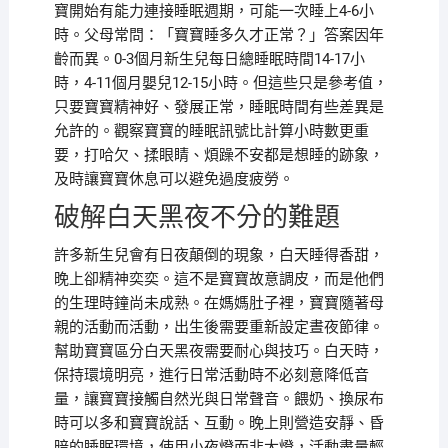
寶開始有能力連接睡眠週期，可能一次睡上4-6小
時。父母常問：「寶寶睡多久才正常？」答案因年
齡而異。0-3個月新生兒每日總睡眠時間14-17小
時，4-11個月嬰兒12-15小時。但這些只是參考值，
只要寶寶精神好、發展正常，睡眠時間有些差異是
允許的。觀察寶寶的睡眠訊號比計算小時數更重
要，打哈欠、揉眼睛、煩躁不安都是想睡的跡象，
及時讓寶寶休息可以避免過度疲勞。
破解白天黑夜不分的難題
許多新生兒會有日夜顛倒的現象，白天睡得香甜，
晚上卻精神奕奕。這不是寶寶故意調皮，而是他們
的生理時鐘尚未成熟。在媽媽肚子裡，寶寶隨著母
親的活動而活動，出生後需要重新設定晝夜節律。
幫助寶寶區分白天黑夜需要耐心與技巧。白天時，
保持環境明亮，進行日常活動時不必刻意降低音
量，讓寶寶接觸自然光與日常聲音。餵奶、換尿布
時可以多和寶寶說話、互動。晚上則營造安靜、昏
暗的睡眠環境，使用小夜燈而非大燈，活動盡量輕