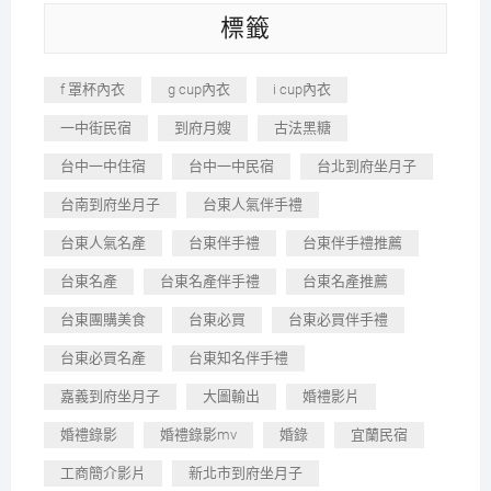
標籤
f 罩杯內衣
g cup內衣
i cup內衣
一中街民宿
到府月嫂
古法黑糖
台中一中住宿
台中一中民宿
台北到府坐月子
台南到府坐月子
台東人氣伴手禮
台東人氣名產
台東伴手禮
台東伴手禮推薦
台東名產
台東名產伴手禮
台東名產推薦
台東團購美食
台東必買
台東必買伴手禮
台東必買名產
台東知名伴手禮
嘉義到府坐月子
大圖輸出
婚禮影片
婚禮錄影
婚禮錄影mv
婚錄
宜蘭民宿
工商簡介影片
新北市到府坐月子