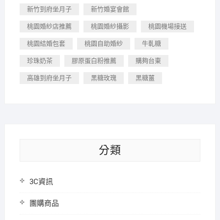
新竹到府坐月子
新竹婚宴會館
桃園婚紗店推薦
桃園婚紗攝影
桃園機場接送
桃園結婚包套
桃園自助婚紗
牛軋糖
珍珠奶茶
膠原蛋白粉推薦
購夠台東
高雄到府坐月子
黑糖玫瑰
黑糖薑
分類
3C資訊
團購商品