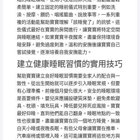
柔簡單。建立固定的睡前儀式特別重要，例如洗
澡、按摩、餵奶、唱搖籃曲、說故事等，一系列重
複的活動能幫助寶寶理解「該睡覺了」的訊號。這
些儀式最好在寶寶的房間進行，讓寶寶將特定空間
與睡眠連結。如果寶寶半夜醒來，盡量保持環境昏
暗安靜，避免過度刺激。溫和的安撫後讓寶寶自己
嘗試接覺，逐漸培養自我安撫能力。
建立健康睡眠習慣的實用技巧
幫助寶寶建立良好睡眠習慣需要全家人的配合與一
致性。從出生開始就可以逐步引入睡眠常規，但要
有心理準備，前幾個月變化很大。安全的睡眠環境
是首要條件，嬰兒床應鋪設硬質床墊，避免柔軟寢
具、枕頭、填充玩具，降低嬰兒猝死症風險。寶寶
最好仰睡，直到他們能自己翻身。睡眠地點的一致
性也很重要，盡量讓寶寶在同一個地方睡覺，無論
白天小睡或夜晚長眠。有些父母會讓寶寶在推車、
汽車座椅或懷裡入睡，這可能讓寶寶將這些地方與