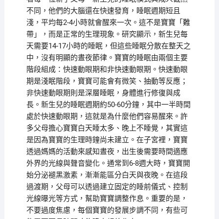
不同，他們的大腦還在快速發育，睡眠週期短且
淺，平均每2-4小時就會醒來一次。這不是寶寶「難
帶」，而是正常的生理現象。研究顯示，新生兒每
天需要14-17小時的睡眠，但這些睡眠分散在整天之
中，沒有明顯的晝夜節律。寶寶的睡眠由兩個主要
階段組成：快速動眼期和非快速動眼期。快速動眼
期是淺眠階段，寶寶可能會有微笑、抽動等反應；
非快速動眼期則是深層睡眠，身體進行修復與成
長。新生兒的睡眠週期約50-60分鐘，其中一半時間
處於快速動眼期，這就是為什麼他們容易醒來。許
多父母擔心寶寶白天睡太多、晚上不睡覺，其實這
是因為寶寶的生理時鐘尚未建立。在子宮裡，寶寶
透過媽媽的活動來感知晝夜，出生後需要時間適應
外界的光線與聲音變化。通常到6-8週大時，寶寶開
始分泌褪黑激素，漸漸能區分白天與夜晚。在這段
過渡期，父母可以透過建立固定的睡前儀式、控制
光線曝光等方式，幫助寶寶調整作息。重要的是，
不要過度焦慮，每個寶寶的發展步調不同，有些可