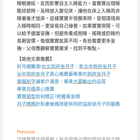
睡眠連結，反而影響自主入睡能力。當寶寶出現睡
眠訊號時，及時放入嬰兒床，讓他在床上入睡而非
睡著後才放床。這樣寶寶半夜醒來時，發現環境與
入睡時相同，更容易自己接覺。如果寶寶哭鬧，可
以給予適當安撫，但避免養成抱睡、搖睡或奶睡的
長期習慣。每個寶寶氣質不同，有些需要更多安
撫，父母應觀察寶寶需求，找到平衡點。
【其他文章推薦】
好月嫂難尋!
台北到府坐月子
、
新北市到府坐月子
台中到府坐月子
真心推薦最專業的
到府坐月子
電腦割字
讓客戶滿意，專業
大圖輸出
的品質
專業
月嫂
真心推薦
寶寶
頭型
如何矯正?把握黃金期
月子媽媽
針對產後媽咪提供到府協助坐月子的服務
文
Previous
Previous
post:
守護寶寶安穩夢鄉！新手爸媽必讀的嬰兒床安全睡