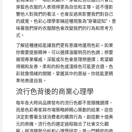
更為深刻。一項研究顯示，穿著紅色衣服的人會比
穿藍色衣服的人表現得更為自信和主導。這不僅影
響他人對我們的看法，也會反過來影響我們對自己
的感覺。色彩心理學家稱這種現象為”穿著認知”，意
味著我們穿的衣服顏色會改變我們的行為和思考方
式。
了解這種連結能讓我們更有意識地運用色彩。如果
你需要提振精神，可以選擇溫暖明亮的色調；想要
展現專業權威，深藍或灰色會是理想選擇；希望顯
得親和友善，柔和的粉色或淺綠色可能更合適。色
彩就像情緒的開關，掌握其中的奧祕，你就能更精
準地表達自我。
流行色背後的商業心理學
每年各大時尚品牌發布的流行色都不是隨機選擇，
而是色彩專家與市場策略師精心策劃的結果。這些
決定影響著全球消費者的購買行為，創造數十億美
元的商機。流行色的選定過程融合了社會文化觀
察、經濟趨勢分析和心理學研究，是一門精密的商