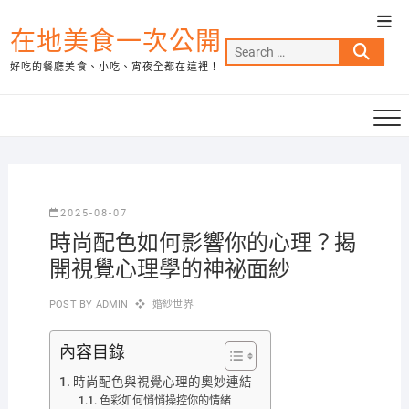
Skip
Top
to
在地美食一次公開
Men
Search
content
好吃的餐廳美食、小吃、宵夜全都在這裡！
…
2025-08-07
時尚配色如何影響你的心理？揭
開視覺心理學的神祕面紗
POST BY
ADMIN
婚紗世界
內容目錄
時尚配色與視覺心理的奧妙連結
色彩如何悄悄操控你的情緒