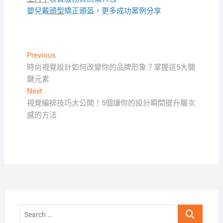
嬰兒戴
頭型
矯正頭盔，更多成功案例分享
文
Previous
Previous
post:
時尚視覺設計如何改變你的品牌形象？掌握這5大關
章
鍵元素
導
Next
Next
覽
post:
視覺編排技巧大公開！5個讓你的設計瞬間提升層次
感的方法
Search
…