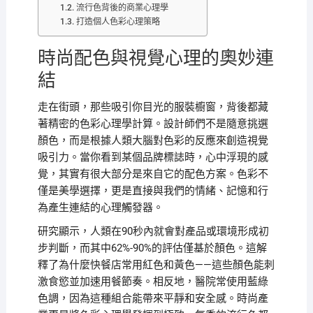
流行色背後的商業心理學
打造個人色彩心理策略
時尚配色與視覺心理的奧妙連
結
走在街頭，那些吸引你目光的服裝櫥窗，背後都藏
著精密的色彩心理學計算。設計師們不是隨意挑選
顏色，而是根據人類大腦對色彩的反應來創造視覺
吸引力。當你看到某個品牌標誌時，心中浮現的感
覺，其實有很大部分是來自它的配色方案。色彩不
僅是美學選擇，更是直接與我們的情緒、記憶和行
為產生連結的心理觸發器。
研究顯示，人類在90秒內就會對產品或環境形成初
步判斷，而其中62%-90%的評估僅基於顏色。這解
釋了為什麼快餐店常用紅色和黃色——這些顏色能刺
激食慾並加速用餐節奏。相反地，醫院常使用藍綠
色調，因為這種組合能帶來平靜和安全感。時尚產