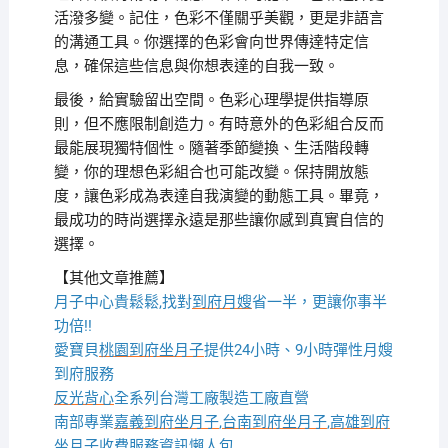
活潑多變。記住，色彩不僅關乎美觀，更是非語言
的溝通工具。你選擇的色彩會向世界傳達特定信
息，確保這些信息與你想表達的自我一致。
最後，給實驗留出空間。色彩心理學提供指導原
則，但不應限制創造力。有時意外的色彩組合反而
最能展現獨特個性。隨著季節變換、生活階段轉
變，你的理想色彩組合也可能改變。保持開放態
度，讓色彩成為表達自我演變的動態工具。畢竟，
最成功的時尚選擇永遠是那些讓你感到真實自信的
選擇。
【其他文章推薦】
月子中心貴鬆鬆,找對
到府月嫂
省一半，更讓你事半
功倍!!
愛寶貝
桃園到府坐月子
提供24小時、9小時彈性月嫂
到府服務
反光背心
全系列台灣工廠製造工廠直營
南部專業
嘉義到府坐月子
,
台南到府坐月子
,
高雄到府
坐月子
收費服務資訊懶人包