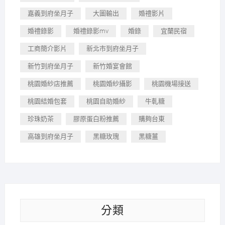
嘉義到府坐月子
大圖輸出
婚禮影片
婚禮錄影
婚禮錄影mv
婚錄
宜蘭民宿
工商簡介影片
新北市到府坐月子
新竹到府坐月子
新竹婚宴會館
桃園婚紗店推薦
桃園婚紗攝影
桃園機場接送
桃園結婚包套
桃園自助婚紗
牛軋糖
珍珠奶茶
膠原蛋白粉推薦
購夠台東
高雄到府坐月子
黑糖玫瑰
黑糖薑
分類