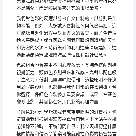
業更是將色彩心理學發揮到極致，每季的流行色都
不是偶然，而是經過嚴密研究的市場策略。
我們對色彩的反應部分來自文化制約，部分則是生
物本能。例如，大多數人會將紅色與危險連結，這
可能源自進化過程中對血與火的警覺。而藍色普遍
給人平靜感，或許因為它讓我們聯想到晴朗的天空
和清澈的水源。時尚設計師利用這些深層連結，通
過服裝顏色無聲地傳達品牌個性和設計理念。
色彩組合也會產生不同心理效應。互補色搭配創造
視覺張力，類似色系則帶來和諧感。高對比配色吸
引注意力，低對比傳達精緻優雅。這些原則不僅適
用於服裝設計，也影響著我們日常的穿衣選擇。當
你選擇一件紅色洋裝參加重要會議，或是一件藍色
襯衫赴約，其實都在運用色彩的心理力量。
了解色彩心理學能讓我們成為更聰明的消費者，也
能幫助我們通過服裝表達真實自我。下次站在衣櫃
前猶豫不決時，不妨問問自己：我今天想傳達什麼
樣的情緒和信息？答案可能就藏在色彩的祕密語言