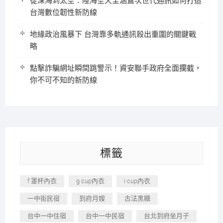
從深海到太空：陸海空天全涵蓋次世代通訊如何打造
台灣數位韌性新防線
地緣政治風暴下 台灣靠多軌通訊殺出重圍的關鍵戰
略
點擊詐騙網址瞬間跳警示！資安聯手政府全面攔截，
你不可不知的新防線
標籤
f 罩杯內衣
g cup內衣
i cup內衣
一中街民宿
到府月嫂
古法黑糖
台中一中住宿
台中一中民宿
台北到府坐月子