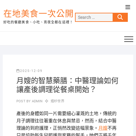
Skip
Top
to
在地美食一次公開
Men
Search
content
好吃的餐廳美食、小吃、宵夜全都在這裡！
…
2025-12-09
月嫂的智慧藥膳：中醫理論如何
讓產後調理從餐桌開始？
POST BY
ADMIN
婚紗世界
產後的身體如同一片需要細心灌溉的土地，傳統的
月子調理往往著重在休息與禁忌，然而，結合中醫
理論的到府護理，正悄然改變這幅景象。
月嫂
不再
只是協助新生兒照護與家務的幫手，她們正將千年