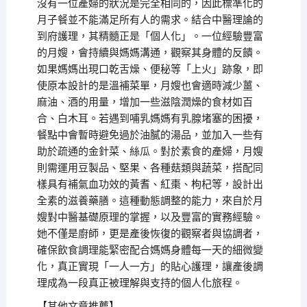
沒有一位產婦的狀況是完全相同的，因此標準化的
月子餐並不能滿足所有人的需求。結合中醫理論的
到府護理，其精髓正是「個人化」。一位經驗豐富
的月嫂，會持續與媽媽溝通，觀察其身體的反饋。
如果媽媽出現口乾舌燥、便秘等「上火」跡象，即
使原本設計的是溫補菜單，月嫂也會適時減少薑、
麻油、酒的用量，增加一些滋陰潤燥的食材如百
合、白木耳。若遇到哺乳媽媽有乳腺堵塞的困擾，
餐點中會暫時避免過於油膩的湯品，並加入一些有
助於疏通的金針菜、絲瓜。對於素食的產婦，月嫂
則需運用豆製品、堅果、各種菇類與蔬菜，搭配同
樣具有補氣血功效的黃耆、紅棗、枸杞等，設計出
全素的滋養藥膳。這種動態調整的能力，來自於月
嫂對中醫基礎原理的掌握，以及豐富的實務經驗。
她不僅是廚師，更是產後恢復的觀察者與協調者，
確保飲食調理能緊密配合媽媽身體每一天的細微變
化，真正實現「一人一方」的貼心護理，讓產後調
理成為一段真正被理解與支持的個人化旅程。
【其他文章推薦】