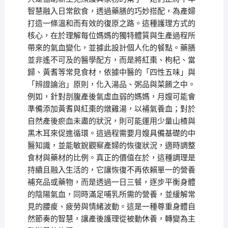
智慧融入日常飲食，透過藥膳的巧妙搭配，為產婦
打造一條溫和而有效的復原之路。這種護理方式的
核心，在於理解每位媽媽的獨特體質與生產過程所
帶來的氣血變化，並據此設計個人化的餐點。藥膳
並非遙不可及的醫學配方，而是將紅棗、枸杞、當
歸、黃耆等常見食材，依據中醫的「四性五味」與
「辨證論治」原則，化入湯品、粥品與菜餚之中。
例如，針對剖腹產後氣虛血弱的媽媽，月嫂可能會
準備添加黃耆與紅棗的燉雞湯，以補氣養血；對於
自然產後瘀血未盡的狀況，則可能運用少量山楂與
黑木耳來促進循環。這過程需要月嫂具備基礎的中
醫知識，並能敏銳觀察產婦的恢復狀況，適時調整
食材與藥材的比例。真正的價值在於，這種調理是
持續且融入生活的，它讓恢復不再依賴單一的營養
補充品或藥物，而是透過一日三餐，逐步平衡身體
的陰陽氣血，同時滿足哺乳所需的營養，並緩解常
見的腰痠、疲勞與情緒波動。這是一種尊重身體自
然節奏的智慧，讓產後護理從被動休養，轉變為主