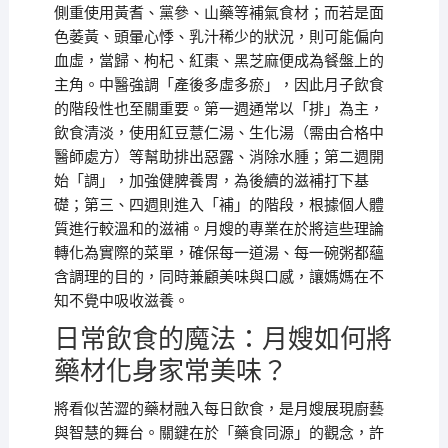
側重使用黃耆、黨參、山藥等補氣食材；而若是面
色萎黃、頭暈心悸、乳汁稀少的狀況，則可能偏向
血虛，當歸、枸杞、紅棗、黑芝麻便成為餐盤上的
主角。中醫強調「產後多虛多瘀」，因此月子飲食
的階段性也至關重要。第一週通常以「排」為主，
飲食清淡，使用紅豆薏仁湯、生化湯（需由合格中
醫師處方）等幫助排出惡露、消除水腫；第二週開
始「調」，加強健脾養胃，為後續的滋補打下基
礎；第三、四週則進入「補」的階段，根據個人體
質進行較溫和的滋補。月嫂的專業在於將這些理論
轉化為實際的菜單，確保每一道湯、每一碗粥都蘊
含調理的目的，同時兼顧美味與口感，讓媽媽在不
知不覺中吸收滋養。
日常飲食的魔法：月嫂如何將
藥材化身家常美味？
將看似苦澀的藥材融入每日飲食，是月嫂展現廚藝
與智慧的舞台。關鍵在於「藥食同源」的觀念，許