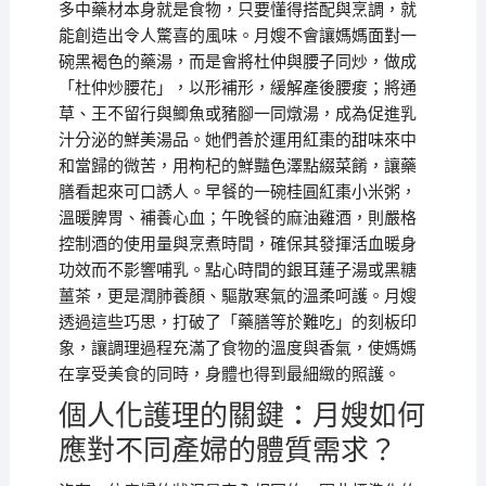
多中藥材本身就是食物，只要懂得搭配與烹調，就
能創造出令人驚喜的風味。月嫂不會讓媽媽面對一
碗黑褐色的藥湯，而是會將杜仲與腰子同炒，做成
「杜仲炒腰花」，以形補形，緩解產後腰痠；將通
草、王不留行與鯽魚或豬腳一同燉湯，成為促進乳
汁分泌的鮮美湯品。她們善於運用紅棗的甜味來中
和當歸的微苦，用枸杞的鮮豔色澤點綴菜餚，讓藥
膳看起來可口誘人。早餐的一碗桂圓紅棗小米粥，
溫暖脾胃、補養心血；午晚餐的麻油雞酒，則嚴格
控制酒的使用量與烹煮時間，確保其發揮活血暖身
功效而不影響哺乳。點心時間的銀耳蓮子湯或黑糖
薑茶，更是潤肺養顏、驅散寒氣的溫柔呵護。月嫂
透過這些巧思，打破了「藥膳等於難吃」的刻板印
象，讓調理過程充滿了食物的溫度與香氣，使媽媽
在享受美食的同時，身體也得到最細緻的照護。
個人化護理的關鍵：月嫂如何
應對不同產婦的體質需求？