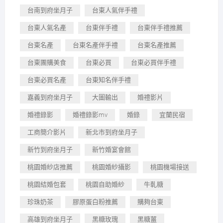
台南到府坐月子
台東人氣伴手禮
台東人氣名產
台東伴手禮
台東伴手禮推薦
台東名產
台東名產伴手禮
台東名產推薦
台東團購美食
台東必買
台東必買伴手禮
台東必買名產
台東知名伴手禮
嘉義到府坐月子
大圖輸出
婚禮影片
婚禮錄影
婚禮錄影mv
婚錄
宜蘭民宿
工商簡介影片
新北市到府坐月子
新竹到府坐月子
新竹婚宴會館
桃園婚紗店推薦
桃園婚紗攝影
桃園機場接送
桃園結婚包套
桃園自助婚紗
牛軋糖
珍珠奶茶
膠原蛋白粉推薦
購夠台東
高雄到府坐月子
黑糖玫瑰
黑糖薑