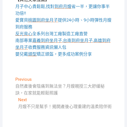
月子中心貴鬆鬆,找對
到府月嫂
省一半，更讓你事半
功倍!!
愛寶貝
桃園到府坐月子
提供24小時、9小時彈性月嫂
到府服務
反光背心
全系列台灣工廠製造工廠直營
南部專業
嘉義到府坐月子
,
台南到府坐月子
,
高雄到府
坐月子
收費服務資訊懶人包
嬰兒戴
頭型
矯正頭盔，更多成功案例分享
文
Previous
Previous
post:
自然產後會陰痛到無法坐？月嫂親授三大舒緩秘
章
訣，在家就能輕鬆照護
導
Next
Next
覽
post:
月嫂不只是幫手！揭開產後心理重建的溫柔陪伴術