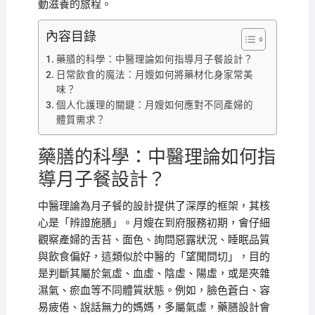
動滋養的旅程。
內容目錄
藥膳的科學：中醫理論如何指導月子餐設計？
日常飲食的魔法：月嫂如何將藥材化身家常美
味？
個人化護理的關鍵：月嫂如何應對不同產婦的
體質需求？
藥膳的科學：中醫理論如何指
導月子餐設計？
中醫理論為月子餐的設計提供了深厚的框架，其核
心是「辨證施膳」。月嫂在到府服務初期，會仔細
觀察產婦的舌苔、面色、詢問惡露狀況、睡眠品質
與飲食偏好，這類似於中醫的「望聞問切」，目的
是判斷其屬於氣虛、血虛、陰虛、陽虛，或是夾雜
濕氣、瘀血等不同體質狀態。例如，臉色蒼白、容
易疲倦、說話無力的媽媽，多屬氣虛，藥膳設計會