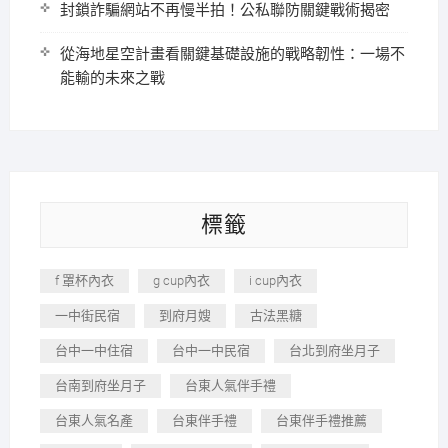
封鎖詐騙網站不再慢半拍！公私聯防關鍵戰術揭密
從海地星空計畫看關鍵基礎設施的戰略韌性：一場不
能輸的未來之戰
標籤
f 罩杯內衣
g cup內衣
i cup內衣
一中街民宿
到府月嫂
古法黑糖
台中一中住宿
台中一中民宿
台北到府坐月子
台南到府坐月子
台東人氣伴手禮
台東人氣名產
台東伴手禮
台東伴手禮推薦