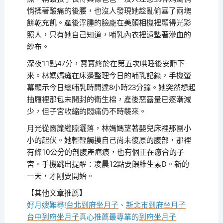
悄揉著酸痛的後腰，也沒人發現她趁亂偷塞了兩塊
餅乾充飢。產後浮腫的臉龐在美顏相機裡顯得光彩
照人，只有她自己知道，哺乳內衣裡還墊著滲血的
紗布。
深夜11點47分，寶寶終於在第五次哄睡後安靜下
來。林媽媽癱在床邊整理今日的哺乳記錄，手機螢
幕顯示今日總哺乳時間達8小時23分鐘。她突然想起
抽屜裡那包未開封的衛生棉，產後惡露量已逐漸減
少，但子宮收縮的悶痛仍不時襲來。
月光從窗簾縫隙灑落，林媽媽望著嬰兒床裡那團小
小的起伏。她輕輕觸摸自己尚未復原的腹部，那裡
有條10公分的剖腹產疤痕，也有個正在癒合的子
宮。手機跳出提醒：凌晨12點要餵維生素D。新的
一天，才剛要開始。
【其他文章推薦】
好月嫂難尋!
台北到府坐月子
、
新北市到府坐月子
台中到府坐月子
真心推薦最專業的
到府坐月子