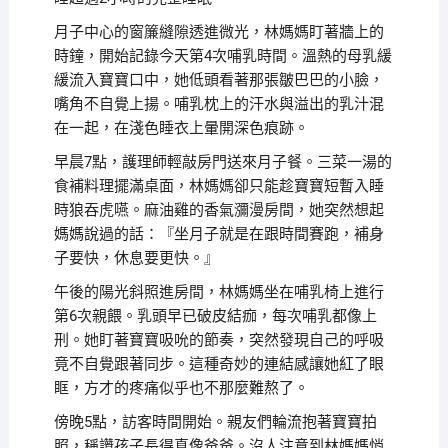
月子中心的窗簾縫隙透進微光，林媽媽盯著牆上的
時鐘，開始記錄今天第4次哺乳時間。溫熱的母乳緩
緩流入寶寶口中，她低頭看著那張皺巴巴的小臉，
嘴角不自覺上揚。哺乳枕上的汗水與溢出的乳汁混
在一起，在淺色睡衣上暈開深色痕跡。
早晨7點，護理師輕敲房門送來月子餐。三菜一湯的
食補料理擺滿桌面，林媽媽卻只能趁寶寶短暫入睡
時狼吞虎嚥。麻油雞的香氣瀰漫房間，她突然想起
媽媽說過的話：『坐月子就是在跟時間賽跑，補身
子要快，休息要更快。』
午後的陽光斜照進房間，林媽媽坐在哺乳椅上進行
第6次親餵。乳頭早已破皮結痂，每次哺乳都像上
刑。她盯著寶寶吸吮的節奏，突然發現自己的呼吸
竟不自覺跟著同步。這種奇妙的連結感讓她紅了眼
眶，方才的疼痛似乎也不那麼難熬了。
傍晚5點，訪客時間開始。親友們輪流抱著寶寶拍
照，稱讚孩子長得真像爸爸。沒人注意到林媽媽悄