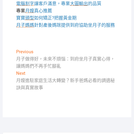
電腦割字
讓客戶滿意，專業
大圖輸出
的品質
專業
月嫂
真心推薦
寶寶
頭型
如何矯正?把握黃金期
月子媽媽
針對產後媽咪提供到府協助坐月子的服務
文
Previous
Previous
post:
月子做得好，未來不煩惱：到府坐月子真實心得，
章
讓媽媽們不再手忙腳亂
導
Next
Next
覽
post:
月嫂進駐家庭生活大轉變？新手爸媽必看的調適秘
訣與真實故事