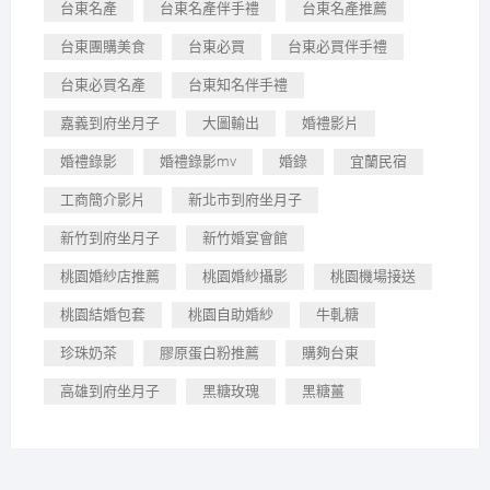
台東名產
台東名產伴手禮
台東名產推薦
台東團購美食
台東必買
台東必買伴手禮
台東必買名產
台東知名伴手禮
嘉義到府坐月子
大圖輸出
婚禮影片
婚禮錄影
婚禮錄影mv
婚錄
宜蘭民宿
工商簡介影片
新北市到府坐月子
新竹到府坐月子
新竹婚宴會館
桃園婚紗店推薦
桃園婚紗攝影
桃園機場接送
桃園結婚包套
桃園自助婚紗
牛軋糖
珍珠奶茶
膠原蛋白粉推薦
購夠台東
高雄到府坐月子
黑糖玫瑰
黑糖薑