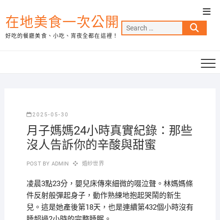
Skip
Top
to
在地美食一次公開
Men
Search
content
好吃的餐廳美食、小吃、宵夜全都在這裡！
…
2025-05-30
月子媽媽24小時真實紀錄：那些
沒人告訴你的辛酸與甜蜜
POST BY
ADMIN
婚紗世界
凌晨3點23分，嬰兒床傳來細微的啜泣聲。林媽媽條
件反射般彈起身子，動作熟練地抱起哭鬧的新生
兒。這是她產後第18天，也是連續第432個小時沒有
睡超過2小時的完整睡眠。