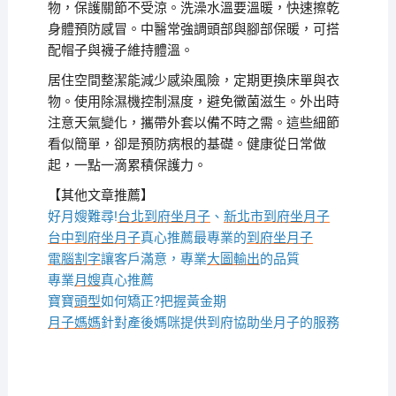
物，保護關節不受涼。洗澡水溫要溫暖，快速擦乾
身體預防感冒。中醫常強調頭部與腳部保暖，可搭
配帽子與襪子維持體溫。
居住空間整潔能減少感染風險，定期更換床單與衣
物。使用除濕機控制濕度，避免黴菌滋生。外出時
注意天氣變化，攜帶外套以備不時之需。這些細節
看似簡單，卻是預防病根的基礎。健康從日常做
起，一點一滴累積保護力。
【其他文章推薦】
好月嫂難尋!
台北到府坐月子
、
新北市到府坐月子
台中到府坐月子
真心推薦最專業的
到府坐月子
電腦割字
讓客戶滿意，專業
大圖輸出
的品質
專業
月嫂
真心推薦
寶寶
頭型
如何矯正?把握黃金期
月子媽媽
針對產後媽咪提供到府協助坐月子的服務