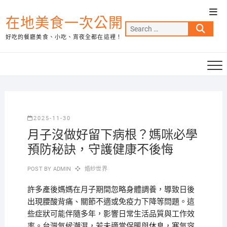
Skip
Top
to
在地美食一次公開
Men
Search
content
好吃的餐廳美食、小吃、宵夜全都在這裡！
…
2025-11-30
月子沒做好留下病根？媽咪必學
預防秘訣，守護健康不後悔
POST BY
ADMIN
婚紗世界
許多產後媽媽在月子期間忽略身體調養，導致日後
出現腰酸背痛、關節不適或免疫力下降等問題。這
些症狀可能伴隨多年，影響日常生活品質與工作效
率。台灣氣候潮濕，若未適當保暖與休息，寒氣容