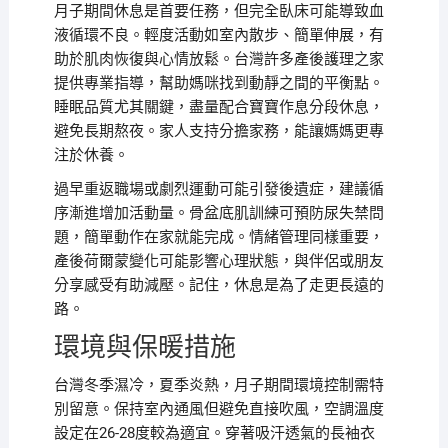
月子期間休息是首要任務，但完全臥床可能導致血
液循環不良。輕度活動如室內散步、簡單伸展，有
助於肌肉恢復與心情放鬆。台灣許多產後護理之家
提供專業指導，幫助媽咪找到動靜之間的平衡點。
睡眠品質尤其關鍵，盡量配合寶寶作息分段休息，
避免長期熬夜。家人支持分擔家務，能讓媽媽更專
注於休養。
過早重返職場或劇烈運動可能引發後遺症，建議循
序漸進增加活動量。骨盆底肌訓練可預防尿失禁問
題，簡單動作在家就能完成。情緒管理同樣重要，
產後荷爾蒙變化可能影響心理狀態，與伴侶或朋友
分享感受有助減壓。記住，休息是為了走更長遠的
路。
環境與保暖措施
台灣冬季濕冷，夏季炎熱，月子期間環境控制需特
別留意。保持室內通風但避免直接吹風，空調溫度
設定在26-28度較為適宜。穿著吸汗透氣的長袖衣