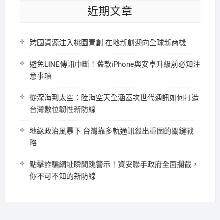
近期文章
跨國資源注入桃園青創 在地新創迎向全球新商機
避免LINE傳訊中斷！舊款iPhone與安卓升級前必知注
意事項
從深海到太空：陸海空天全涵蓋次世代通訊如何打造
台灣數位韌性新防線
地緣政治風暴下 台灣靠多軌通訊殺出重圍的關鍵戰
略
點擊詐騙網址瞬間跳警示！資安聯手政府全面攔截，
你不可不知的新防線