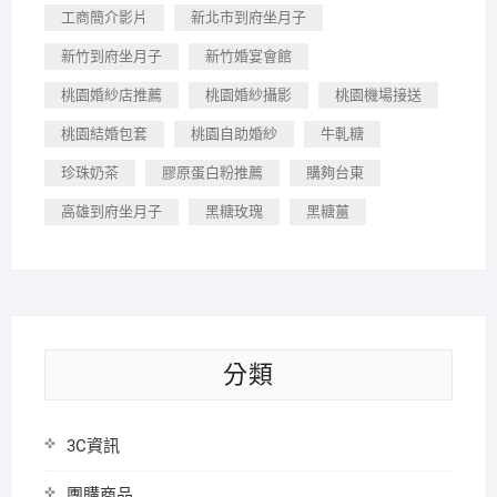
工商簡介影片
新北市到府坐月子
新竹到府坐月子
新竹婚宴會館
桃園婚紗店推薦
桃園婚紗攝影
桃園機場接送
桃園結婚包套
桃園自助婚紗
牛軋糖
珍珠奶茶
膠原蛋白粉推薦
購夠台東
高雄到府坐月子
黑糖玫瑰
黑糖薑
分類
3C資訊
團購商品