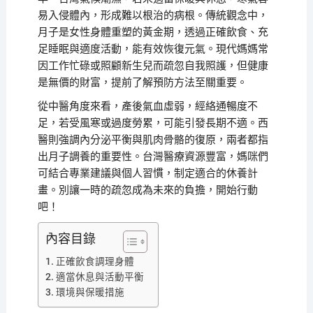
易入侵體內，形成難以根治的病根。傳統觀念中，
月子是女性身體重塑的黃金期，透過正確飲食、充
足睡眠與適度活動，能有效恢復元氣。現代媽媽常
因工作忙碌或照顧新生兒而疏忽自我照護，但健康
是無價的財富，提前了解預防方法至關重要。
從中醫角度來看，產後氣血虛弱，經絡通暢度不
足，若受風寒或過度勞累，可能引發長期不適。西
醫則強調內分泌平衡與肌肉骨骼的復原，兩者都指
出月子調養的重要性。台灣醫療資源豐富，媽咪們
可結合專業建議與個人習慣，制定適合的休養計
畫。別讓一時的疏忽成為未來的負擔，開始行動
吧！
內容目錄
正確飲食調理身體
適當休息與活動平衡
環境與保暖措施