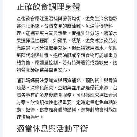
正確飲食調理身體
產後飲食應注重溫補與營養均衡，避免生冷食物影
響消化系統。台灣常見的麻油雞、魚湯等傳統料
理，能補充蛋白質與熱量，促進乳汁分泌。蔬菜水
果選擇溫性種類，如蘋果、菠菜，避免冰涼飲品刺
激腸胃。水分攝取要充足，但建議飲用溫水，幫助
新陳代謝與排毒。過度油膩或辛辣食物可能加重身
體負擔，應適量控制。若有特殊體質或過敏史，諮
詢營養師調整菜單更安心。
哺乳媽媽需注意鐵質與鈣質補充，預防貧血與骨質
疏鬆。深綠色蔬菜、豆類與堅果都是優質來源。台
灣各地有許多產後膳食服務，可根據需求選擇合適
方案。飲食規律性也很重要，定時定量避免血糖波
動。記得，食物是身體的燃料，選擇對的食材能加
速復原過程。
適當休息與活動平衡