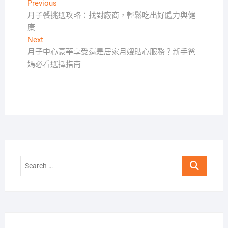
文
Previous
Previous
post:
月子餐挑選攻略：找對廠商，輕鬆吃出好體力與健
章
康
導
Next
Next
覽
post:
月子中心豪華享受還是居家月嫂貼心服務？新手爸
媽必看選擇指南
Search
…