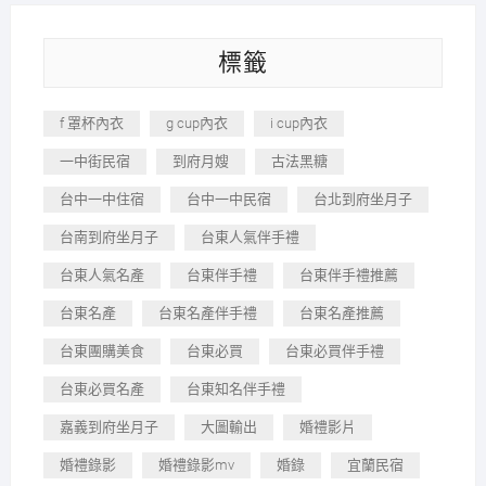
標籤
f 罩杯內衣
g cup內衣
i cup內衣
一中街民宿
到府月嫂
古法黑糖
台中一中住宿
台中一中民宿
台北到府坐月子
台南到府坐月子
台東人氣伴手禮
台東人氣名產
台東伴手禮
台東伴手禮推薦
台東名產
台東名產伴手禮
台東名產推薦
台東團購美食
台東必買
台東必買伴手禮
台東必買名產
台東知名伴手禮
嘉義到府坐月子
大圖輸出
婚禮影片
婚禮錄影
婚禮錄影mv
婚錄
宜蘭民宿