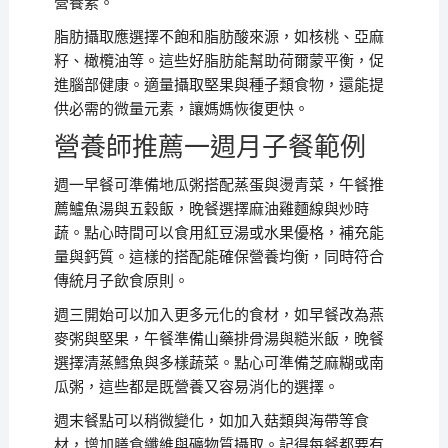
營養素。
脂肪攝取應選擇不飽和脂肪酸來源，如核桃、亞麻
籽、橄欖油等。這些好脂肪能幫助荷爾蒙平衡，促
進腦部健康。適量攝取堅果與種子類食物，還能提
供必需的微量元素，讓媽媽恢復更快。
營養師推薦一週月子餐範例
週一早餐可準備地瓜粥搭配蒸蛋與燙青菜，午餐推
薦鱸魚湯與五穀飯，晚餐選擇麻油雞麵線與炒時
蔬。點心時間可以食用紅豆湯或水果優格，補充能
量與鈣質。這樣的搭配能確保營養均衡，同時符合
傳統月子飲食原則。
週三開始可以加入更多元化的食材，如早餐改為燕
麥粥與堅果，午餐準備山藥排骨湯與糙米飯，晚餐
選擇清蒸鱈魚與多樣蔬菜。點心可準備芝麻糊或南
瓜粥，這些都是既營養又容易消化的選擇。
週末餐點可以稍微變化，如加入菇類與海帶等食
材，增加膳食纖維與礦物質攝取。記得每餐都要有