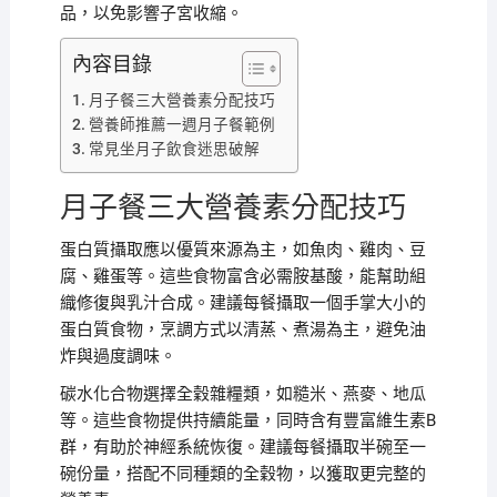
品，以免影響子宮收縮。
內容目錄
月子餐三大營養素分配技巧
營養師推薦一週月子餐範例
常見坐月子飲食迷思破解
月子餐三大營養素分配技巧
蛋白質攝取應以優質來源為主，如魚肉、雞肉、豆
腐、雞蛋等。這些食物富含必需胺基酸，能幫助組
織修復與乳汁合成。建議每餐攝取一個手掌大小的
蛋白質食物，烹調方式以清蒸、煮湯為主，避免油
炸與過度調味。
碳水化合物選擇全穀雜糧類，如糙米、燕麥、地瓜
等。這些食物提供持續能量，同時含有豐富維生素B
群，有助於神經系統恢復。建議每餐攝取半碗至一
碗份量，搭配不同種類的全穀物，以獲取更完整的