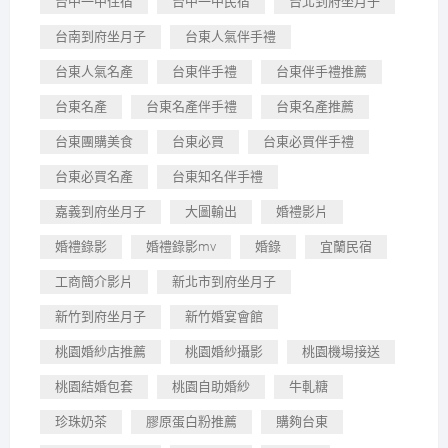
台中一中住宿
台中一中民宿
台北到府坐月子
台南到府坐月子
台東人氣伴手禮
台東人氣名產
台東伴手禮
台東伴手禮推薦
台東名產
台東名產伴手禮
台東名產推薦
台東團購美食
台東必買
台東必買伴手禮
台東必買名產
台東知名伴手禮
嘉義到府坐月子
大圖輸出
婚禮影片
婚禮錄影
婚禮錄影mv
婚錄
宜蘭民宿
工商簡介影片
新北市到府坐月子
新竹到府坐月子
新竹婚宴會館
桃園婚紗店推薦
桃園婚紗攝影
桃園機場接送
桃園結婚包套
桃園自助婚紗
牛軋糖
珍珠奶茶
膠原蛋白粉推薦
購夠台東