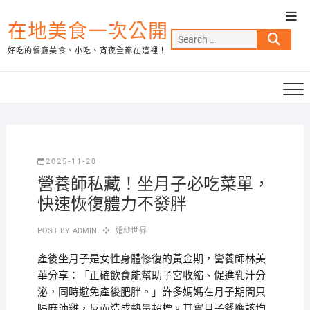
Skip
Top
to
在地美食一次公開
Men
Search
content
好吃的餐廳美食、小吃、宵夜全都在這裡！
…
2025-11-28
營養師私藏！坐月子必吃菜單，
快速恢復體力不發胖
POST BY
ADMIN
婚紗世界
產後坐月子是女性身體修復的黃金期，營養師林美
華分享：「正確飲食能幫助子宮收縮、促進乳汁分
泌，同時避免產後肥胖。」許多媽媽在月子期間只
喝麻油雞，反而造成熱量超標。其實月子餐應該均