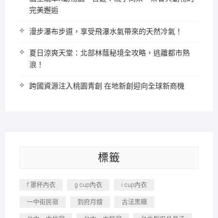
完美邂逅
漫步瀑布步道，享受飛瀑水氣帶來的天然冷氣！
夏日涼爽天堂：北部林蔭秘境全攻略，逃離都市熱
浪！
跨國資源注入桃園青創 在地新創迎向全球新商機
標籤
f 罩杯內衣
g cup內衣
i cup內衣
一中街民宿
到府月嫂
古法黑糖