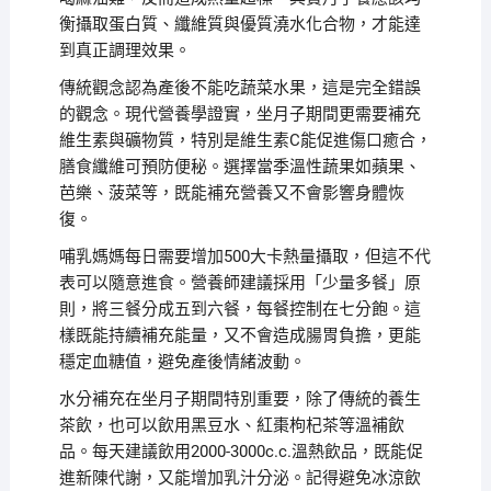
衡攝取蛋白質、纖維質與優質澆水化合物，才能達
到真正調理效果。
傳統觀念認為產後不能吃蔬菜水果，這是完全錯誤
的觀念。現代營養學證實，坐月子期間更需要補充
維生素與礦物質，特別是維生素C能促進傷口癒合，
膳食纖維可預防便秘。選擇當季溫性蔬果如蘋果、
芭樂、菠菜等，既能補充營養又不會影響身體恢
復。
哺乳媽媽每日需要增加500大卡熱量攝取，但這不代
表可以隨意進食。營養師建議採用「少量多餐」原
則，將三餐分成五到六餐，每餐控制在七分飽。這
樣既能持續補充能量，又不會造成腸胃負擔，更能
穩定血糖值，避免產後情緒波動。
水分補充在坐月子期間特別重要，除了傳統的養生
茶飲，也可以飲用黑豆水、紅棗枸杞茶等溫補飲
品。每天建議飲用2000-3000c.c.溫熱飲品，既能促
進新陳代謝，又能增加乳汁分泌。記得避免冰涼飲