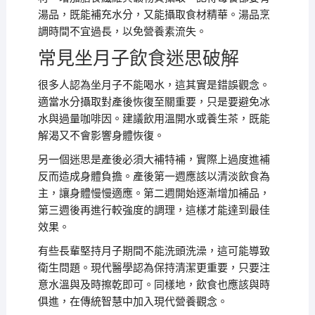
湯品，既能補充水分，又能攝取食材精華。湯品烹
調時間不宜過長，以免營養素流失。
常見坐月子飲食迷思破解
很多人認為坐月子不能喝水，這其實是錯誤觀念。
適當水分攝取對產後恢復至關重要，只是要避免冰
水與過量咖啡因。建議飲用溫開水或養生茶，既能
解渴又不會影響身體恢復。
另一個迷思是產後必須大補特補，實際上過度進補
反而造成身體負擔。產後第一週應該以清淡飲食為
主，讓身體慢慢適應。第二週開始逐漸增加補品，
第三週後再進行較強度的調理，這樣才能達到最佳
效果。
有些長輩堅持月子期間不能洗頭洗澡，這可能導致
衛生問題。現代醫學認為保持清潔更重要，只要注
意水溫與及時擦乾即可。同樣地，飲食也應該與時
俱進，在傳統智慧中加入現代營養觀念。