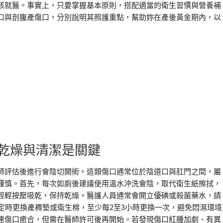
該就醫。事實上，只要掌握基本原則，搭配適當的衛生習慣與營養補
口與剖腹產傷口，分別說明其照護重點，幫助妳在產後黃金期內，以
乾燥與清潔是關鍵
師評估後進行會陰切開術。這類傷口通常位於陰道口與肛門之間，屬
謹慎。首先，每次如廁後建議使用溫水沖洗會陰，取代衛生紙擦拭，
輕輕按壓吸乾，保持乾燥。醫護人員通常會開立優碘或殺菌藥水，請
定時更換產褥墊或衛生棉，至少每2至3小時更換一次，避免悶濕環境
速傷口癒合，但需在醫師許可後再開始。若發現傷口紅腫加劇、有異