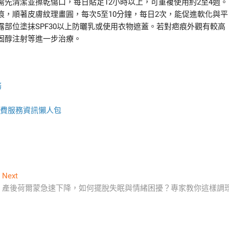
先清潔並擦乾傷口，每日貼足12小時以上，可重複使用約2至4週。
，順著皮膚紋理畫圓，每次5至10分鐘，每日2次，能促進軟化與平
部位塗抹SPF30以上防曬乳或使用衣物遮蓋。若對疤痕外觀有較高
固醇注射等進一步治療。
務
費服務資訊懶人包
Next
Next
post:
產後荷爾蒙急速下降，如何擺脫失眠與情緒困擾？專家教你這樣調