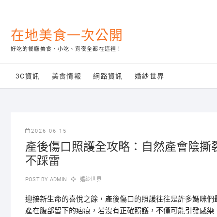
Skip
to
content
在地美食一次公開
好吃的餐廳美食、小吃、宵夜全都在這裡！
3C資訊
美食情報
網路資訊
婚紗世界
2026-06-15
產後傷口照護全攻略：自然產會陰撕
不踩雷
POST BY
ADMIN
婚紗世界
迎接新生命的喜悅之餘，產後傷口的照護往往是許多媽咪們
產在腹部留下的疤痕，若沒有正確照護，不僅可能引發感染