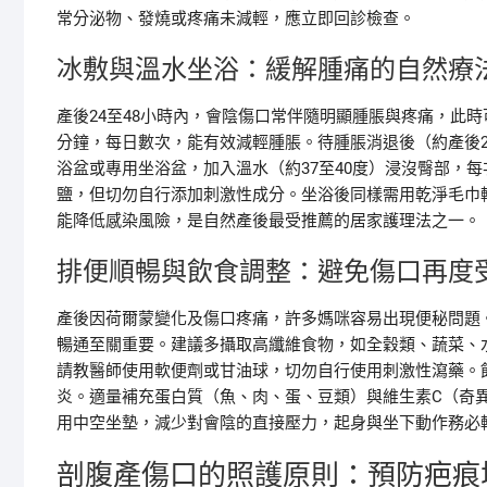
常分泌物、發燒或疼痛未減輕，應立即回診檢查。
冰敷與溫水坐浴：緩解腫痛的自然療
產後24至48小時內，會陰傷口常伴隨明顯腫脹與疼痛，此時
分鐘，每日數次，能有效減輕腫脹。待腫脹消退後（約產後
浴盆或專用坐浴盆，加入溫水（約37至40度）浸沒臀部，每
鹽，但切勿自行添加刺激性成分。坐浴後同樣需用乾淨毛巾
能降低感染風險，是自然產後最受推薦的居家護理法之一。
排便順暢與飲食調整：避免傷口再度
產後因荷爾蒙變化及傷口疼痛，許多媽咪容易出現便秘問題
暢通至關重要。建議多攝取高纖維食物，如全穀類、蔬菜、水果
請教醫師使用軟便劑或甘油球，切勿自行使用刺激性瀉藥。
炎。適量補充蛋白質（魚、肉、蛋、豆類）與維生素C（奇
用中空坐墊，減少對會陰的直接壓力，起身與坐下動作務必
剖腹產傷口的照護原則：預防疤痕