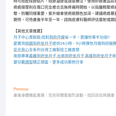
時可搭配硅膠貼片、硅膠凝膠或按摩療法。使用矽膠產品前需
疤痕按摩則在傷口完全癒合且無疼痛時開始，以指腹輕壓疤痕
整。防曬同樣重要，紫外線會使疤痕顏色加深，建議疤痕暴露
期待，可待產後半年至一年，諮詢皮膚科醫師評估雷射或類
【其他文章推薦】
月子中心貴鬆鬆,找對
到府月嫂
省一半，更讓你事半功倍!!
愛寶貝
桃園到府坐月子
提供24小時、9小時彈性月嫂到府服
反光背心
全系列台灣工廠製造工廠直營
南部專業
嘉義到府坐月子
,
台南到府坐月子
,
高雄到府坐月子
收
嬰兒戴
頭型
矯正頭盔，更多成功案例分享
文
Previous
Previous
post:
產後身體機能重建：告別荷爾蒙劇烈波動，找回自信與健康
章
導
覽