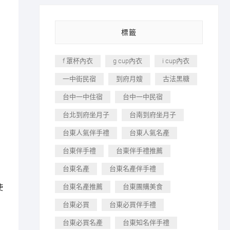
標籤
f 罩杯內衣
g cup內衣
i cup內衣
一中街民宿
到府月嫂
古法黑糖
台中一中住宿
台中一中民宿
台北到府坐月子
台南到府坐月子
台東人氣伴手禮
台東人氣名產
台東伴手禮
台東伴手禮推薦
台東名產
台東名產伴手禮
使
台東名產推薦
台東團購美食
台東必買
台東必買伴手禮
台東必買名產
台東知名伴手禮