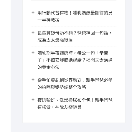
用行動代替禮物！哺乳媽媽最期待的另
一半神救援
長輩質疑母奶不夠？爸爸神回一句話，
成為太太最強後盾
哺乳期半夜餵奶時，老公一句「辛苦
了」不如安靜聽她說話？揭開夫妻溝通
的黃金心法
從手忙腳亂到從容應對：新手爸爸必學
的拍嗝與姿勢調整全攻略
夜奶輪班、洗澡換尿布全包！新手爸爸
這樣做，神隊友變隊員