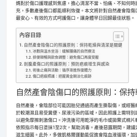
媽對於傷口護理感到焦慮，擔心清潔不當、怕痛、不知何時
充，多數產後傷口都能順利恢復。本文將針對自然產會陰傷
最安心、有效的方式呵護傷口，讓身體早日回歸最佳狀態。
內容目錄
自然產會陰傷口的照護原則：保持乾燥與清潔是關鍵
冰敷與溫水坐浴：緩解腫痛的自然療法
排便順暢與飲食調整：避免傷口再度受壓
剖腹產傷口的照護原則：預防疤痕增生與感染
術後止痛與活動：循序漸進恢復體力
傷口疤痕照護：把握黃金期淡化痕跡
自然產會陰傷口的照護原則：保持
自然產後，會陰部位可能因胎兒通過而產生撕裂傷，或經醫
於較潮濕且易受糞便、尿液污染的區域，因此照護上需特別
以避免摩擦刺激傷口。沖洗後可用乾淨的毛巾或拋棄式棉片
依照指示每日塗抹1至2次，幫助消毒。產後惡露期間，建議
滋生細菌。此外，多做凱格爾運動能促進會陰血液循環，加