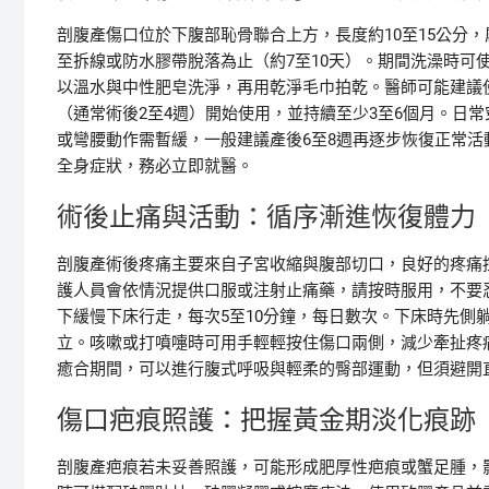
剖腹產傷口位於下腹部恥骨聯合上方，長度約10至15公分
至拆線或防水膠帶脫落為止（約7至10天）。期間洗澡時可
以溫水與中性肥皂洗淨，再用乾淨毛巾拍乾。醫師可能建議
（通常術後2至4週）開始使用，並持續至少3至6個月。日
或彎腰動作需暫緩，一般建議產後6至8週再逐步恢復正常
全身症狀，務必立即就醫。
術後止痛與活動：循序漸進恢復體力
剖腹產術後疼痛主要來自子宮收縮與腹部切口，良好的疼痛
護人員會依情況提供口服或注射止痛藥，請按時服用，不要
下緩慢下床行走，每次5至10分鐘，每日數次。下床時先側
立。咳嗽或打噴嚏時可用手輕輕按住傷口兩側，減少牽扯疼
癒合期間，可以進行腹式呼吸與輕柔的臀部運動，但須避開
傷口疤痕照護：把握黃金期淡化痕跡
剖腹產疤痕若未妥善照護，可能形成肥厚性疤痕或蟹足腫，