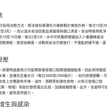
法
可採用冰敷方式，將冰袋包裹薄毛巾後輕敷於會陰外側，每次15至20
2至3天），改以溫水坐浴促進血液循環與傷口清潔。坐浴時使用乾淨
次10至15分鐘，每日2至3次。水中可依醫師建議加入少量優碘或浴
輕壓擦乾，再塗抹藥膏。冰敷與坐浴交替進行，不僅能舒緩不適，還
受壓
。排便時過度用力可能導致會陰傷口裂開或縫線脫落，因此保持腸道
，並補充足量水分（每日2000至2500毫升）。若仍排便困難，可
飲食上亦應避免辛辣、油炸、酒精等刺激性食物，以免引發傷口發
異果、柑橘）有助於膠原蛋白生成，加速組織修復。此外，坐姿時可
輕柔，避免突然施力。
增生與感染