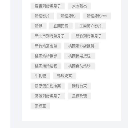
嘉義到府坐月子
大圖輸出
，
婚禮影片
婚禮錄影
婚禮錄影mv
婚錄
宜蘭民宿
工商簡介影片
新北市到府坐月子
新竹到府坐月子
新竹婚宴會館
桃園婚紗店推薦
桃園婚紗攝影
桃園機場接送
桃園結婚包套
桃園自助婚紗
牛軋糖
珍珠奶茶
膠原蛋白粉推薦
購夠台東
高雄到府坐月子
黑糖玫瑰
黑糖薑