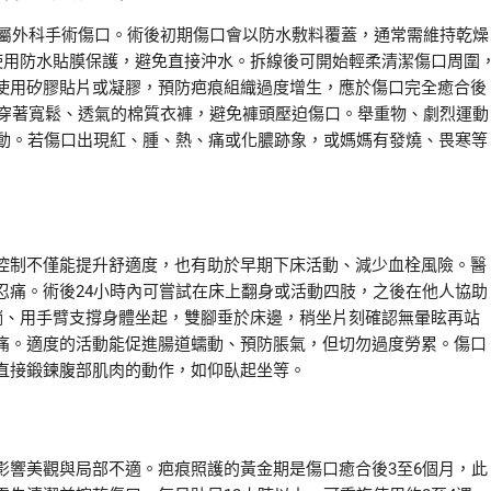
，屬外科手術傷口。術後初期傷口會以防水敷料覆蓋，通常需維持乾燥
使用防水貼膜保護，避免直接沖水。拆線後可開始輕柔清潔傷口周圍
使用矽膠貼片或凝膠，預防疤痕組織過度增生，應於傷口完全癒合後
常穿著寬鬆、透氣的棉質衣褲，避免褲頭壓迫傷口。舉重物、劇烈運動
活動。若傷口出現紅、腫、熱、痛或化膿跡象，或媽媽有發燒、畏寒等
控制不僅能提升舒適度，也有助於早期下床活動、減少血栓風險。醫
忍痛。術後24小時內可嘗試在床上翻身或活動四肢，之後在他人協助
躺、用手臂支撐身體坐起，雙腳垂於床邊，稍坐片刻確認無暈眩再站
痛。適度的活動能促進腸道蠕動、預防脹氣，但切勿過度勞累。傷口
直接鍛鍊腹部肌肉的動作，如仰臥起坐等。
影響美觀與局部不適。疤痕照護的黃金期是傷口癒合後3至6個月，此