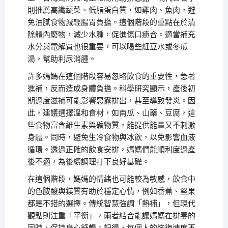
則推薦高纖蔬菜、低脂蛋白質，如雞肉、魚肉，避
免油膩食物減輕腸胃負擔。這個階段的重點在於清
除體內廢物，減少水腫，促進傷口癒合。適當補充
水分與電解質也很重要，可以喝些紅豆水或冬瓜
湯，幫助利尿消腫。
許多媽媽在這個階段容易忽略飲食的重要性，急著
進補，反而造成身體負擔。科學研究顯示，產後初
期過度滋補可能影響惡露排出，甚至導致發炎。因
此，建議選擇溫和食材，如南瓜、山藥、豆腐，這
些食物富含維生素與礦物質，能提供能量又不刺激
身體。同時，避免生冷食物與冰飲，以免影響血液
循環。透過正確的飲食安排，媽媽們能順利度過產
後不適，為後續調理打下良好基礎。
在這個階段，媽媽的情緒也可能較為敏感，飲食中
的色胺酸與鎂質有助於穩定心情，例如香蕉、堅果
都是不錯的選擇。傳統智慧強調「熱補」，但現代
觀點則注重「平衡」，兩者結合能讓媽媽在排毒的