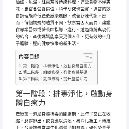
油雞、魚湯、紅棗茶等傳統料理，這些食物不僅美
味，更富含營養價值。科學研究也證實，適當的飲
食調理能降低產後感染風險、改善新陳代謝。然
而，每個媽媽的體質不同，飲食需因人而異，建議
在專業醫師或營養師指導下進行。透過傳統與現代
的結合，產後媽媽能享受更個人化、更有效的坐月
子體驗，迎向健康快樂的新生活。
內容目錄
第一階段：排毒淨化，啟動身體自癒力
第二階段：組織修復，強化身體基礎
第三階段：氣血滋補，提升整體活力
第一階段：排毒淨化，啟動身
體自癒力
產後第一週是身體排毒的關鍵期，此時子宮正在收
縮，惡露排出，飲食應以清淡、易消化為主。傳統
上，台灣媽媽常喝生化湯幫助排惡露，現代營養學