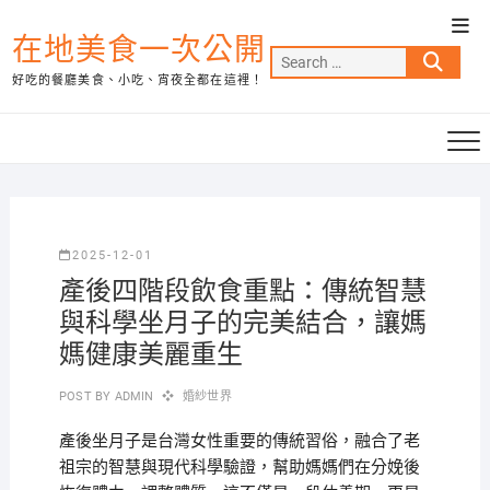
Skip
Top
to
在地美食一次公開
Men
Search
content
好吃的餐廳美食、小吃、宵夜全都在這裡！
…
2025-12-01
產後四階段飲食重點：傳統智慧
與科學坐月子的完美結合，讓媽
媽健康美麗重生
POST BY
ADMIN
婚紗世界
產後坐月子是台灣女性重要的傳統習俗，融合了老
祖宗的智慧與現代科學驗證，幫助媽媽們在分娩後