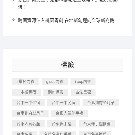
夏日涼爽天堂：北部林蔭秘境全攻略，逃離都市熱
浪！
跨國資源注入桃園青創 在地新創迎向全球新商機
標籤
f 罩杯內衣
g cup內衣
i cup內衣
一中街民宿
到府月嫂
古法黑糖
台中一中住宿
台中一中民宿
台北到府坐月子
台南到府坐月子
台東人氣伴手禮
台東人氣名產
台東伴手禮
台東伴手禮推薦
台東名產
台東名產伴手禮
台東名產推薦