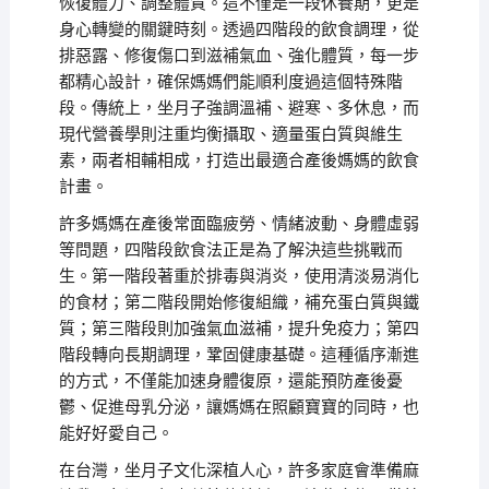
恢復體力、調整體質。這不僅是一段休養期，更是
身心轉變的關鍵時刻。透過四階段的飲食調理，從
排惡露、修復傷口到滋補氣血、強化體質，每一步
都精心設計，確保媽媽們能順利度過這個特殊階
段。傳統上，坐月子強調溫補、避寒、多休息，而
現代營養學則注重均衡攝取、適量蛋白質與維生
素，兩者相輔相成，打造出最適合產後媽媽的飲食
計畫。
許多媽媽在產後常面臨疲勞、情緒波動、身體虛弱
等問題，四階段飲食法正是為了解決這些挑戰而
生。第一階段著重於排毒與消炎，使用清淡易消化
的食材；第二階段開始修復組織，補充蛋白質與鐵
質；第三階段則加強氣血滋補，提升免疫力；第四
階段轉向長期調理，鞏固健康基礎。這種循序漸進
的方式，不僅能加速身體復原，還能預防產後憂
鬱、促進母乳分泌，讓媽媽在照顧寶寶的同時，也
能好好愛自己。
在台灣，坐月子文化深植人心，許多家庭會準備麻