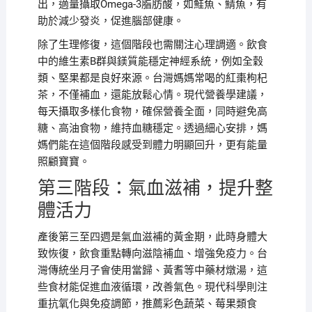
出，適量攝取Omega-3脂肪酸，如鮭魚、鯖魚，有
助於減少發炎，促進腦部健康。
除了生理修復，這個階段也需關注心理調適。飲食
中的維生素B群與鎂質能穩定神經系統，例如全穀
類、堅果都是良好來源。台灣媽媽常喝的紅棗枸杞
茶，不僅補血，還能放鬆心情。現代營養學建議，
每天攝取多樣化食物，確保營養全面，同時避免高
糖、高油食物，維持血糖穩定。透過細心安排，媽
媽們能在這個階段感受到體力明顯回升，更有能量
照顧寶寶。
第三階段：氣血滋補，提升整
體活力
產後第三至四週是氣血滋補的黃金期，此時身體大
致恢復，飲食重點轉向滋陰補血、增強免疫力。台
灣傳統坐月子會使用當歸、黃耆等中藥材燉湯，這
些食材能促進血液循環，改善氣色。現代科學則注
重抗氧化與免疫調節，推薦彩色蔬菜、莓果類食