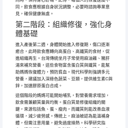
同時，保持身心舒暢。記得，每個人的恢復速度不
同，飲食應根據自身狀況調整，必要時諮詢專業意
見，確保健康無虞。
第二階段：組織修復，強化身
體基礎
進入產後第二週，身體開始進入修復期，傷口逐漸
癒合，此時飲食應轉向高蛋白、高鐵質的食材，促
進組織再生。台灣傳統坐月子常使用麻油雞、豬肝
湯來補充營養，這些食物富含蛋白質與鐵質，能幫
助媽媽恢復體力，預防貧血。現代科學則強調多元
營養，建議加入深綠色蔬菜、豆類，提供維生素C與
鋅，加速膠原蛋白合成。
這個階段的媽媽可能開始哺乳，對營養需求增加，
飲食需兼顧質量與均衡。蛋白質是修復組織的關
鍵，來源包括魚、蛋、瘦肉，而鐵質則能改善血液
循環，減少疲勞感。傳統上，麻油被認為能溫補身
體，但需注意用量，避免過度燥熱。科學研究指