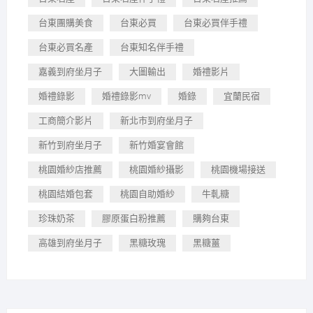
台東團購美食
台東必買
台東必買伴手禮
台東必買名產
台東知名伴手禮
嘉義到府坐月子
大圖輸出
婚禮影片
婚禮錄影
婚禮錄影mv
婚錄
宜蘭民宿
工商簡介影片
新北市到府坐月子
新竹到府坐月子
新竹婚宴會館
桃園婚紗店推薦
桃園婚紗攝影
桃園機場接送
桃園結婚包套
桃園自助婚紗
牛軋糖
珍珠奶茶
膠原蛋白粉推薦
購夠台東
高雄到府坐月子
黑糖玫瑰
黑糖薑