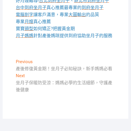
好月嫂難尋!
台北到府坐月子
、
新北市到府坐月子
台中到府坐月子
真心推薦最專業的
到府坐月子
電腦割字
讓客戶滿意，專業
大圖輸出
的品質
專業
月嫂
真心推薦
寶寶
頭型
如何矯正?把握黃金期
月子媽媽
針對產後媽咪提供到府協助坐月子的服務
文
Previous
Previous
post:
產後修復黃金期！坐月子必知秘訣，新手媽媽必看
章
Next
Next
導
post:
坐月子保暖防受涼：媽媽必學的生活細節，守護產
覽
後健康