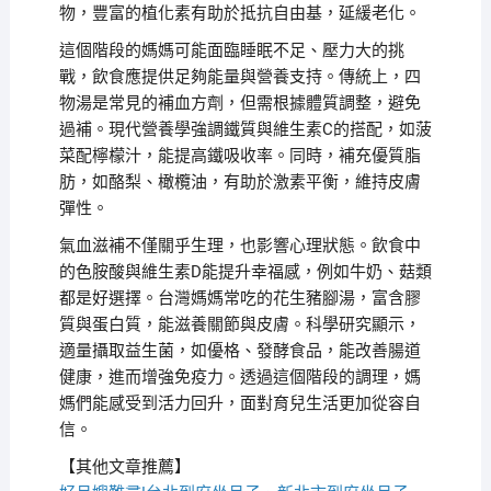
物，豐富的植化素有助於抵抗自由基，延緩老化。
這個階段的媽媽可能面臨睡眠不足、壓力大的挑
戰，飲食應提供足夠能量與營養支持。傳統上，四
物湯是常見的補血方劑，但需根據體質調整，避免
過補。現代營養學強調鐵質與維生素C的搭配，如菠
菜配檸檬汁，能提高鐵吸收率。同時，補充優質脂
肪，如酪梨、橄欖油，有助於激素平衡，維持皮膚
彈性。
氣血滋補不僅關乎生理，也影響心理狀態。飲食中
的色胺酸與維生素D能提升幸福感，例如牛奶、菇類
都是好選擇。台灣媽媽常吃的花生豬腳湯，富含膠
質與蛋白質，能滋養關節與皮膚。科學研究顯示，
適量攝取益生菌，如優格、發酵食品，能改善腸道
健康，進而增強免疫力。透過這個階段的調理，媽
媽們能感受到活力回升，面對育兒生活更加從容自
信。
【其他文章推薦】