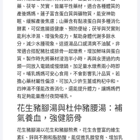
藥、茯苓、芡實，皆屬平性藥材，適合各種體質的
產後媽媽。蓮子富含蛋白質與礦物質，能安神助
眠、緩解產後焦慮；山藥含有黏液蛋白與多種消化
酵素，可促進腸道健康、預防便祕；茯苓與芡實則
能利水滲濕、增強免疫力，幫助身體代謝多餘水
分，減少水腫現象。這道湯品口感清爽不油膩，非
常適合搭配豬肚或排骨一起燉煮，增加鮮味與蛋白
質。製作時先將藥材浸泡半小時，再與汆燙過的肉
類一同放入電鍋或慢燉鍋，加足量水燉煮兩小時即
可。哺乳媽媽可安心食用，不會影響乳汁品質。若
擔心藥材屬性偏涼，可加入少許生薑或枸杞中和。
四神湯不僅能改善消化，還能提升體力，讓媽媽們
有足夠能量應付夜間哺乳。
花生豬腳湯與杜仲豬腰湯：補
氣養血，強健筋骨
花生豬腳湯以花生和豬腳熬煮，花生含豐富的維生
素E、鋅與不飽和脂肪酸，能促進乳腺發育、增加乳