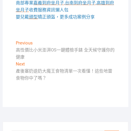
南部專業
嘉義到府坐月子
,
台南到府坐月子
,
高雄到府
坐月子
收費服務資訊懶人包
嬰兒戴
頭型
矯正頭盔，更多成功案例分享
文
Previous
Previous
post:
高性價比小米澎湃OS一鍵體檢手錶 全天候守護你的
章
健康
導
Next
Next
覽
post:
產後塞奶退奶大魔王食物清單一次看懂！這些地雷
食物你中了嗎？