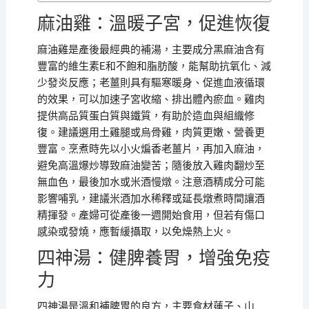
麻油雞：溫暖子宮，促進恢復
麻油雞是產後最經典的補湯，主要成分黑麻油含有
豐富的維生素E和不飽和脂肪酸，能幫助抗氧化、減
少發炎反應；老薑則具有驅寒暖身、促進血液循環
的效果，可以加速子宮收縮、排出體內瘀血。雞肉
提供高品質蛋白質與鐵質，有助於造血與組織修
復。建議選用土雞腿或烏骨雞，肉質更嫩、營養更
豐富。烹煮時先以小火煸香老薑片，再加入麻油，
避免高溫爆炒導致麻油變苦；隨後放入雞肉翻炒至
無血色，最後加水或米酒慢燉。注意酒精成分可能
影響哺乳，建議米酒加水稀釋或延長燉煮時間讓酒
精揮發。產婦可從產後一週開始食用，但若有傷口
感染或發燒，應暫緩攝取，以免燥熱上火。
四神湯：健脾養胃，增強免疫
力
四神湯是溫和補脾胃的良方，主要食材蓮子、山