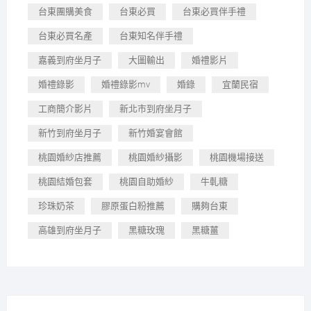
台東團購美食
台東必買
台東必買伴手禮
台東必買名產
台東知名伴手禮
嘉義到府坐月子
大圖輸出
婚禮影片
婚禮錄影
婚禮錄影mv
婚錄
宜蘭民宿
工商簡介影片
新北市到府坐月子
新竹到府坐月子
新竹婚宴會館
桃園婚紗店推薦
桃園婚紗攝影
桃園機場接送
桃園結婚包套
桃園自助婚紗
牛軋糖
珍珠奶茶
膠原蛋白粉推薦
購夠台東
高雄到府坐月子
黑糖玫瑰
黑糖薑