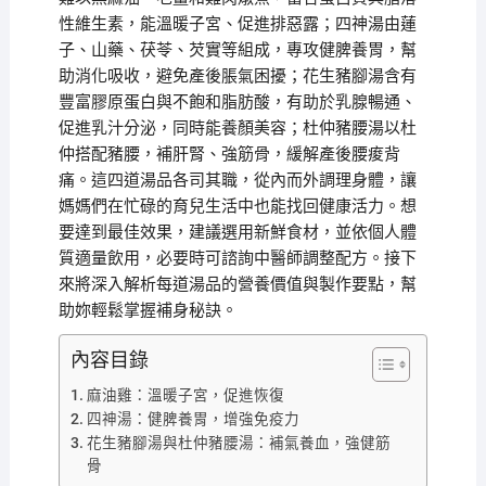
性維生素，能溫暖子宮、促進排惡露；四神湯由蓮
子、山藥、茯苓、芡實等組成，專攻健脾養胃，幫
助消化吸收，避免產後脹氣困擾；花生豬腳湯含有
豐富膠原蛋白與不飽和脂肪酸，有助於乳腺暢通、
促進乳汁分泌，同時能養顏美容；杜仲豬腰湯以杜
仲搭配豬腰，補肝腎、強筋骨，緩解產後腰痠背
痛。這四道湯品各司其職，從內而外調理身體，讓
媽媽們在忙碌的育兒生活中也能找回健康活力。想
要達到最佳效果，建議選用新鮮食材，並依個人體
質適量飲用，必要時可諮詢中醫師調整配方。接下
來將深入解析每道湯品的營養價值與製作要點，幫
助妳輕鬆掌握補身秘訣。
內容目錄
麻油雞：溫暖子宮，促進恢復
四神湯：健脾養胃，增強免疫力
花生豬腳湯與杜仲豬腰湯：補氣養血，強健筋
骨