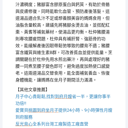
汁濃稠度；豬腳富含膠原蛋白與鈣質，有助於骨骼
與皮膚修復，同時能軟化血管、預防產後落髮。這
道湯品適合乳汁不足或想養顏美容的媽媽食用，但
油脂含量較高，建議先將豬腳汆燙去油，並搭配紅
棗、黃耆等補氣藥材，使湯品更均衡。杜仲豬腰湯
則專攻腰痠問題，杜仲具有補肝腎、強筋骨的功
效，能緩解產後因韌帶鬆弛導致的腰背不適；豬腰
富含鐵質與維生素B群，可改善貧血並提供能量。烹
調關鍵在於杜仲先用水煎出藥汁，再與處理好的豬
腰一同煮至腰子變色即可，避免過度加熱使口感變
老。這兩道湯品交替食用，能全面補氣養血、恢復
身體機能，讓媽媽在坐月子期間活力滿滿。
【其他文章推薦】
月子中心貴鬆鬆,找對
到府月嫂
省一半，更讓你事半
功倍!!
愛寶貝
桃園到府坐月子
提供24小時、9小時彈性月嫂
到府服務
反光背心
全系列台灣工廠製造工廠直營