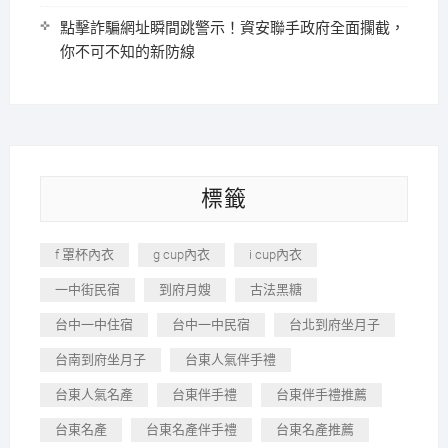
點擊詐騙網址瞬間跳警示！資安聯手政府全面攔截，
你不可不知的新防線
標籤
f 罩杯內衣
g cup內衣
i cup內衣
一中街民宿
到府月嫂
古法黑糖
台中一中住宿
台中一中民宿
台北到府坐月子
台南到府坐月子
台東人氣伴手禮
台東人氣名產
台東伴手禮
台東伴手禮推薦
台東名產
台東名產伴手禮
台東名產推薦