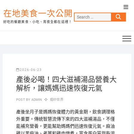
Skip
Top
to
在地美食一次公開
Men
Search
content
好吃的餐廳美食、小吃、宵夜全都在這裡！
…
2026-06-23
產後必喝！四大滋補湯品營養大
解析，讓媽媽迅速恢復元氣
POST BY
ADMIN
婚紗世界
產後坐月子是媽媽恢復體力的黃金期，飲食調理格
外重要。傳統智慧流傳下來的四大滋補湯品，不僅
能補充營養，更能幫助媽媽們迅速恢復元氣。麻油
雞以黑麻油、老薑和雞肉燉煮，富含蛋白質與脂溶