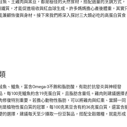
目魚、土雞肉與黑豆，都是極佳的天然食材，搭配適量的烹調方式，
與鐵質，才能促進吸收與紅血球生成。許多媽媽擔心產後體重，其實
能兼顧恢復與身材。接下來我們將深入探討三大類必吃的高蛋白質食
類
魚、鱸魚，富含Omega-3不飽和脂肪酸，有助於抗發炎與神經發
，每100克鱸魚約含19克蛋白質，且脂肪含量低。雞肉則建議選擇
肉修復特別重要。若擔心動物性脂肪，可以將雞肉與紅棗、當歸一同
是植物性蛋白質的冠軍，每100克黑豆含有約36克蛋白質，還富含
便的選擇，建議每天至少攝取一份豆製品，搭配全穀雜糧，就能形成