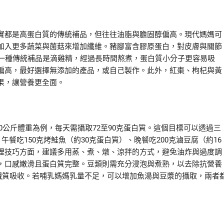
實都是高蛋白質的傳統補品，但往往油脂與膽固醇偏高。現代媽媽可
加入更多蔬菜與菌菇來增加纖維。豬腳富含膠原蛋白，對皮膚與關節
另一種傳統補品是滴雞精，經過長時間熬煮，蛋白質小分子更容易吸
偏高，最好選擇無添加的產品，或自己製作。此外，紅棗、枸杞與黃
果，讓營養更全面。
60公斤體重為例，每天需攝取72至90克蛋白質。這個目標可以透過三
餐吃150克烤鮭魚（約30克蛋白質）、晚餐吃200克滷豆腐（約16
理技巧方面，建議多用蒸、煮、燉、涼拌的方式，避免油炸與過度調
，口感嫩滑且蛋白質完整。豆類則需充分浸泡與煮熟，以去除抗營養
鐵質吸收。若哺乳媽媽乳量不足，可以增加魚湯與豆漿的攝取，兩者