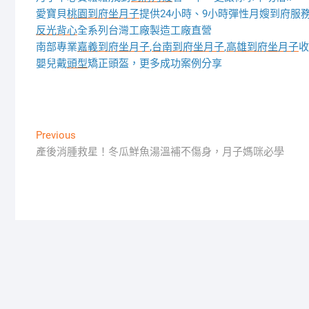
愛寶貝
桃園到府坐月子
提供24小時、9小時彈性月嫂到府服
反光背心
全系列台灣工廠製造工廠直營
南部專業
嘉義到府坐月子
,
台南到府坐月子
,
高雄到府坐月子
收
嬰兒戴
頭型
矯正頭盔，更多成功案例分享
文
Previous
Previous
post:
產後消腫救星！冬瓜鮮魚湯溫補不傷身，月子媽咪必學
章
導
覽