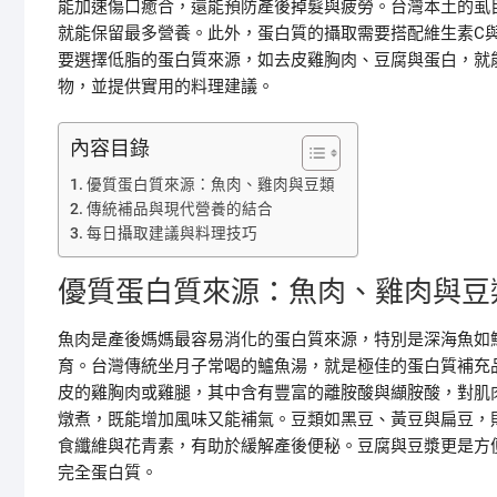
能加速傷口癒合，還能預防產後掉髮與疲勞。台灣本土的虱
就能保留最多營養。此外，蛋白質的攝取需要搭配維生素C
要選擇低脂的蛋白質來源，如去皮雞胸肉、豆腐與蛋白，就
物，並提供實用的料理建議。
內容目錄
優質蛋白質來源：魚肉、雞肉與豆類
傳統補品與現代營養的結合
每日攝取建議與料理技巧
優質蛋白質來源：魚肉、雞肉與豆
魚肉是產後媽媽最容易消化的蛋白質來源，特別是深海魚如鮭
育。台灣傳統坐月子常喝的鱸魚湯，就是極佳的蛋白質補充品
皮的雞胸肉或雞腿，其中含有豐富的離胺酸與纈胺酸，對肌
燉煮，既能增加風味又能補氣。豆類如黑豆、黃豆與扁豆，則
食纖維與花青素，有助於緩解產後便秘。豆腐與豆漿更是方
完全蛋白質。