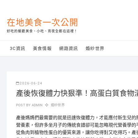
Skip
to
content
在地美食一次公開
好吃的餐廳美食、小吃、宵夜全都在這裡！
3C資訊
美食情報
網路資訊
婚紗世界
2026-06-24
產後恢復體力快狠準！高蛋白質食物
POST BY
ADMIN
婚紗世界
產後媽媽們最需要的就是迅速恢復體力，才能應付新生兒的
營養素，但許多坐月子的傳統食譜卻可能忽略現代營養學的
從魚肉到植物性蛋白的優質來源，讓你吃得對又吃得巧。產