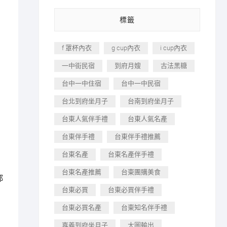
標籤
f 罩杯內衣
g cup內衣
i cup內衣
一中街民宿
到府月嫂
古法黑糖
台中一中住宿
台中一中民宿
台北到府坐月子
台南到府坐月子
台東人氣伴手禮
台東人氣名產
台東伴手禮
台東伴手禮推薦
台東名產
台東名產伴手禮
台東名產推薦
台東團購美食
都
台東必買
台東必買伴手禮
台東必買名產
台東知名伴手禮
嘉義到府坐月子
大圖輸出