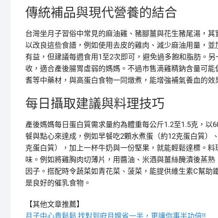
傳統補品與現代營養的結合
台灣坐月子習俗中常見的麻油雞、豬腳薑與花生豬尾湯，其
以改良這些食譜，例如使用去皮的雞肉、減少麻油用量，並
有益，但建議每週食用1至2次即可，避免過多飽和脂肪。
收，適合產後腸胃虛弱的媽媽。不過市售滴雞精鈉含量可能
耆等中藥材，與高蛋白食物一同燉煮，能增強補氣養血的效
每日攝取建議與料理技巧
產後媽媽每日蛋白質需求量約為體重每公斤1.2至1.5克，以
餐與點心來達成，例如早餐吃2顆水煮蛋（約12克蛋白質）、午
克蛋白質），加上一杯牛奶與一份堅果，就能輕鬆達標。料
味。例如將雞胸肉切薄片，用醬油、米酒與薑絲醃漬後蒸熟
因子。搭配時令蔬菜如青花菜、菠菜，能提供維生素C幫助
是良好的催乳食物。
【其他文章推薦】
月子中心貴鬆鬆,找對
到府月嫂
省一半，更讓你事半功倍!!