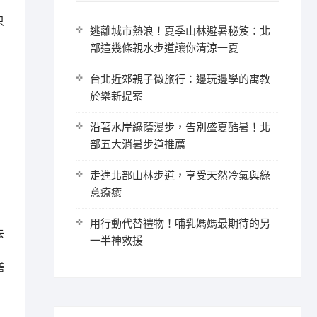
只
逃離城市熱浪！夏季山林避暑秘笈：北
部這幾條親水步道讓你清涼一夏
台北近郊親子微旅行：邊玩邊學的寓教
於樂新提案
沿著水岸綠蔭漫步，告別盛夏酷暑！北
部五大消暑步道推薦
走進北部山林步道，享受天然冷氣與綠
意療癒
用行動代替禮物！哺乳媽媽最期待的另
去
一半神救援
膳