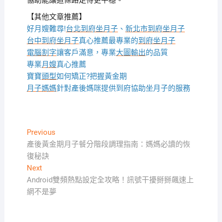
協助能讓這條路走得更平穩。
【其他文章推薦】
好月嫂難尋!
台北到府坐月子
、
新北市到府坐月子
台中到府坐月子
真心推薦最專業的
到府坐月子
電腦割字
讓客戶滿意，專業
大圖輸出
的品質
專業
月嫂
真心推薦
寶寶
頭型
如何矯正?把握黃金期
月子媽媽
針對產後媽咪提供到府協助坐月子的服務
文
Previous
Previous
post:
產後黃金期月子餐分階段調理指南：媽媽必讀的恢
章
復秘訣
導
Next
Next
覽
post:
Android雙頻熱點設定全攻略！訊號干擾掰掰飆速上
網不是夢