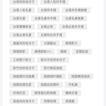
台南到府坐月子
台東人氣伴手禮
台東人氣名產
台東伴手禮
台東伴手禮推薦
台東名產
台東名產伴手禮
台東名產推薦
台東團購美食
台東必買
台東必買伴手禮
台東必買名產
台東知名伴手禮
嘉義到府坐月子
大圖輸出
婚禮影片
婚禮錄影
婚禮錄影mv
婚錄
宜蘭民宿
工商簡介影片
新北市到府坐月子
新竹到府坐月子
新竹婚宴會館
桃園婚紗店推薦
桃園婚紗攝影
桃園機場接送
桃園結婚包套
桃園自助婚紗
牛軋糖
珍珠奶茶
膠原蛋白粉推薦
購夠台東
高雄到府坐月子
黑糖玫瑰
黑糖薑