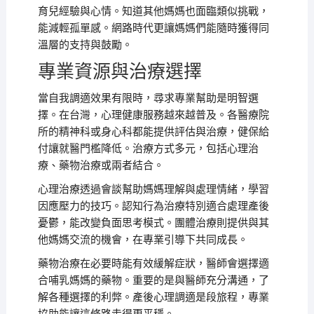
育兒經驗與心情。知道其他媽媽也面臨類似挑戰，
能減輕孤單感。網路時代更讓媽媽們能隨時獲得同
溫層的支持與鼓勵。
專業資源與治療選擇
當自我調適效果有限時，尋求專業幫助是明智選
擇。在台灣，心理健康服務越來越普及。各醫療院
所的精神科或身心科都能提供評估與治療，健保給
付讓就醫門檻降低。治療方式多元，包括心理治
療、藥物治療或兩者結合。
心理治療透過會談幫助媽媽理解與處理情緒，學習
因應壓力的技巧。認知行為治療特別適合處理產後
憂鬱，能改變負面思考模式。團體治療則提供與其
他媽媽交流的機會，在專業引導下共同成長。
藥物治療在必要時能有效緩解症狀，醫師會選擇適
合哺乳媽媽的藥物。重要的是與醫師充分溝通，了
解各種選擇的利弊。產後心理調適是段旅程，專業