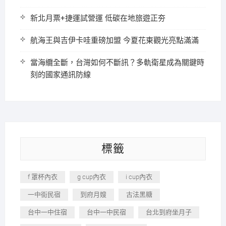
新北月票+捷運試營運 低碳在地旅遊正夯
航海王與吉伊卡哇重磅加盟 今夏花東觀光亮點滿滿
當海纜全斷，台灣如何不斷訊？多軌衛星成為關鍵時
刻的國家通訊防線
標籤
f 罩杯內衣
g cup內衣
i cup內衣
一中街民宿
到府月嫂
古法黑糖
台中一中住宿
台中一中民宿
台北到府坐月子