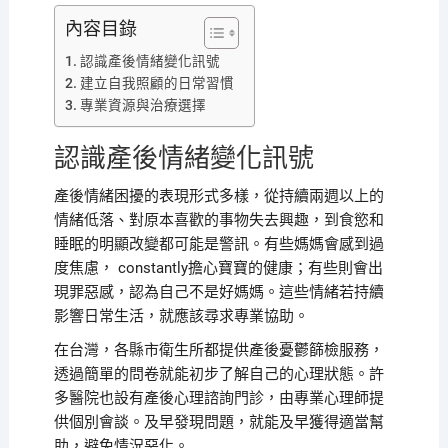
內容目錄
認識產後情緒變化訊號
建立自我照顧的日常習慣
專業資源與治療選擇
認識產後情緒變化訊號
產後情緒困擾的表現形式多樣，從持續兩週以上的
情緒低落、對原本喜歡的事物失去興趣，到食慾和
睡眠的明顯改變都可能是警訊。有些媽媽會感到過
度焦慮， constantly擔心寶寶的健康；有些則會出
現罪惡感，認為自己不是好媽媽。這些情緒若持續
影響日常生活，就應該尋求專業協助。
在台灣，各縣市衛生所都提供產後憂鬱篩檢服務，
透過簡單的問卷就能初步了解自己的心理狀態。許
多醫院也設有產後心理諮詢門診，由專業心理師提
供個別會談。及早發現問題，就能及早獲得適當幫
助，避免情況惡化。