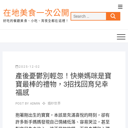
Skip
Top
to
在地美食一次公開
Men
Search
content
好吃的餐廳美食、小吃、宵夜全都在這裡！
…
2025-12-02
產後憂鬱別輕忽！快樂媽咪是寶
寶最棒的禮物，3招找回育兒幸
福感
POST BY
ADMIN
婚紗世界
抱著剛出生的寶寶，本該是充滿喜悅的時刻，卻有
許多新手媽媽發現自己情緒低落、容易哭泣，甚至