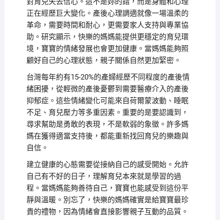
對育兒失去信心。這不是妳的錯，而是身體和心理
正在經歷巨大變化。產後心理調適就像一場溫柔的
革命，需要時間和耐心，更需要家人支持與專業協
助。研究顯示，快樂的媽媽能提供更穩定的育兒環
境，寶寶的情緒發展也會更加健康。當媽媽能夠照
顧好自己的心理狀態，親子關係自然更加緊密。
台灣每年約有15-20%的產婦經歷不同程度的產後情
緒困擾，從輕微的產後憂鬱到需要醫療介入的產後
抑郁症。這些情緒變化可能來自荷爾蒙波動、睡眠
不足、育兒壓力等多重因素。重要的是要認識到，
尋求幫助是勇敢的表現，不是軟弱的象徵。許多媽
媽在獲得適當支持後，都能重新找回育兒的樂趣與
自信。
建立健康的心態需要從接納自己的感受開始。允許
自己有不好的日子，理解育兒本來就是學習的過
程。當媽媽能夠善待自己，寶寶也能感受到這份平
靜與溫暖。別忘了，快樂的媽媽確實是給寶寶最珍
貴的禮物，因為情緒會直接影響親子互動的品質。