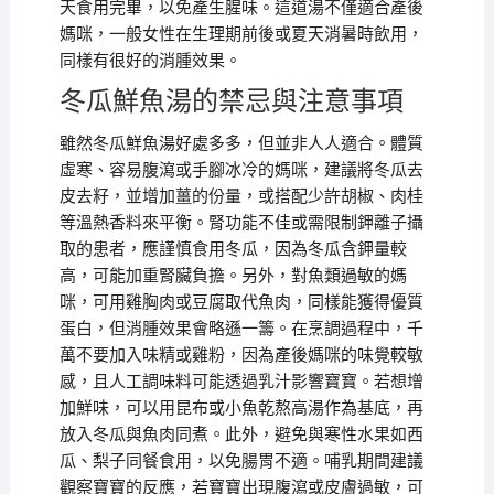
天食用完畢，以免產生腥味。這道湯不僅適合產後
媽咪，一般女性在生理期前後或夏天消暑時飲用，
同樣有很好的消腫效果。
冬瓜鮮魚湯的禁忌與注意事項
雖然冬瓜鮮魚湯好處多多，但並非人人適合。體質
虛寒、容易腹瀉或手腳冰冷的媽咪，建議將冬瓜去
皮去籽，並增加薑的份量，或搭配少許胡椒、肉桂
等溫熱香料來平衡。腎功能不佳或需限制鉀離子攝
取的患者，應謹慎食用冬瓜，因為冬瓜含鉀量較
高，可能加重腎臟負擔。另外，對魚類過敏的媽
咪，可用雞胸肉或豆腐取代魚肉，同樣能獲得優質
蛋白，但消腫效果會略遜一籌。在烹調過程中，千
萬不要加入味精或雞粉，因為產後媽咪的味覺較敏
感，且人工調味料可能透過乳汁影響寶寶。若想增
加鮮味，可以用昆布或小魚乾熬高湯作為基底，再
放入冬瓜與魚肉同煮。此外，避免與寒性水果如西
瓜、梨子同餐食用，以免腸胃不適。哺乳期間建議
觀察寶寶的反應，若寶寶出現腹瀉或皮膚過敏，可