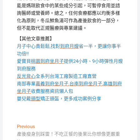
能是媽咪飲食中的某些成分引起，可暫停食用並諮
詢醫師或營養師。總之，任何食療都應以均衡多樣
化為原則，冬瓜鮮魚湯可作為產後飲食的一部分，
但不能取代正規醫療與專業建議。
【其他文章推薦】
月子中心貴鬆鬆,找對
到府月嫂
省一半，更讓你事半
功倍!!
愛寶貝
桃園到府坐月子
提供24小時、9小時彈性月嫂
到府服務
反光背心
全系列台灣工廠製造工廠直營
南部專業
嘉義到府坐月子
,
台南到府坐月子
,
高雄到府
坐月子
收費服務資訊懶人包
嬰兒戴
頭型
矯正頭盔，更多成功案例分享
文
Previous
Previous
post:
產後瘦身別踩雷！不吃正餐的後果比你想像更嚴重
章