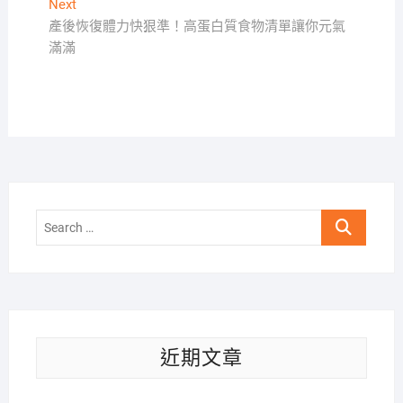
Next
Next
導
post:
產後恢復體力快狠準！高蛋白質食物清單讓你元氣
覽
滿滿
Search
…
近期文章