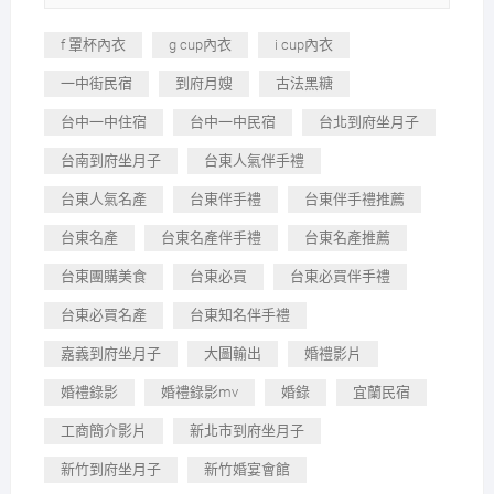
f 罩杯內衣
g cup內衣
i cup內衣
一中街民宿
到府月嫂
古法黑糖
台中一中住宿
台中一中民宿
台北到府坐月子
台南到府坐月子
台東人氣伴手禮
台東人氣名產
台東伴手禮
台東伴手禮推薦
台東名產
台東名產伴手禮
台東名產推薦
台東團購美食
台東必買
台東必買伴手禮
台東必買名產
台東知名伴手禮
嘉義到府坐月子
大圖輸出
婚禮影片
婚禮錄影
婚禮錄影mv
婚錄
宜蘭民宿
工商簡介影片
新北市到府坐月子
新竹到府坐月子
新竹婚宴會館