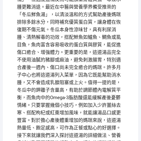
腫更難消退。最近在中醫與營養學界備受推崇的
「冬瓜鮮魚湯」，以清淡溫和的方式幫助產後媽咪
排除多餘水分，同時補充優質蛋白質，讓身體在恢
復期不傷元氣。冬瓜本身性涼味甘，具有利尿消
腫、清熱解毒的功效，搭配鮮魚如鱸魚、鯛魚或虱
目魚，魚肉富含容易吸收的蛋白質與膠質，能促進
傷口癒合、增強體力。更重要的是，這道湯品完全
不使用油膩的豬腳或麻油，避免刺激腸胃，特別適
合產後一週內、傷口尚未完全癒合的媽咪。許多月
子中心也將這道湯列入菜單，因為它既能幫助消水
腫，又不會造成乳腺阻塞或上火。值得一提的是，
冬瓜中的鉀離子含量高，有助於調節體內電解質平
衡，而魚肉中的Omega-3脂肪酸還能緩解產後憂鬱
情緒。只要掌握幾個小技巧，例如加入少許薑絲去
寒、搭配枸杞或紅棗增加風味，就能讓湯品口感更
豐富。對於擔心產後體重增加的媽咪來說，這道湯
熱量低、飽足感高，可作為正餐或點心的好選擇。
接下來就讓我們深入探討這道湯的詳細做法、營養