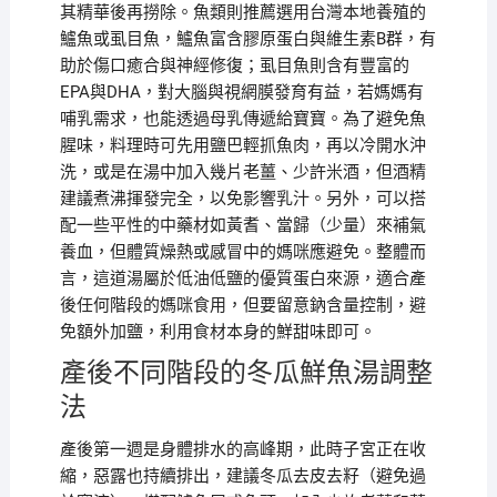
其精華後再撈除。魚類則推薦選用台灣本地養殖的
鱸魚或虱目魚，鱸魚富含膠原蛋白與維生素B群，有
助於傷口癒合與神經修復；虱目魚則含有豐富的
EPA與DHA，對大腦與視網膜發育有益，若媽媽有
哺乳需求，也能透過母乳傳遞給寶寶。為了避免魚
腥味，料理時可先用鹽巴輕抓魚肉，再以冷開水沖
洗，或是在湯中加入幾片老薑、少許米酒，但酒精
建議煮沸揮發完全，以免影響乳汁。另外，可以搭
配一些平性的中藥材如黃耆、當歸（少量）來補氣
養血，但體質燥熱或感冒中的媽咪應避免。整體而
言，這道湯屬於低油低鹽的優質蛋白來源，適合產
後任何階段的媽咪食用，但要留意鈉含量控制，避
免額外加鹽，利用食材本身的鮮甜味即可。
產後不同階段的冬瓜鮮魚湯調整
法
產後第一週是身體排水的高峰期，此時子宮正在收
縮，惡露也持續排出，建議冬瓜去皮去籽（避免過