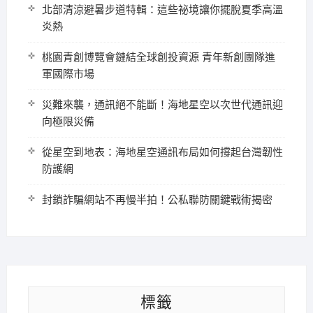
北部清涼避暑步道特輯：這些祕境讓你擺脫夏季高溫
炎熱
桃園青創博覽會鏈結全球創投資源 青年新創團隊進
軍國際市場
災難來襲，通訊絕不能斷！海地星空以次世代通訊迎
向極限災備
從星空到地表：海地星空通訊布局如何撐起台灣韌性
防護網
封鎖詐騙網站不再慢半拍！公私聯防關鍵戰術揭密
標籤