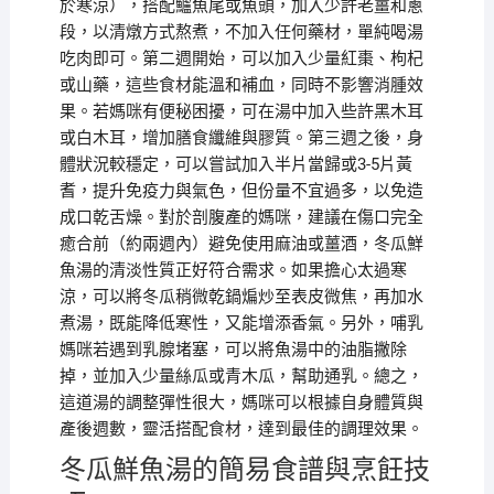
於寒涼），搭配鱸魚尾或魚頭，加入少許老薑和蔥
段，以清燉方式熬煮，不加入任何藥材，單純喝湯
吃肉即可。第二週開始，可以加入少量紅棗、枸杞
或山藥，這些食材能溫和補血，同時不影響消腫效
果。若媽咪有便秘困擾，可在湯中加入些許黑木耳
或白木耳，增加膳食纖維與膠質。第三週之後，身
體狀況較穩定，可以嘗試加入半片當歸或3-5片黃
耆，提升免疫力與氣色，但份量不宜過多，以免造
成口乾舌燥。對於剖腹產的媽咪，建議在傷口完全
癒合前（約兩週內）避免使用麻油或薑酒，冬瓜鮮
魚湯的清淡性質正好符合需求。如果擔心太過寒
涼，可以將冬瓜稍微乾鍋煸炒至表皮微焦，再加水
煮湯，既能降低寒性，又能增添香氣。另外，哺乳
媽咪若遇到乳腺堵塞，可以將魚湯中的油脂撇除
掉，並加入少量絲瓜或青木瓜，幫助通乳。總之，
這道湯的調整彈性很大，媽咪可以根據自身體質與
產後週數，靈活搭配食材，達到最佳的調理效果。
冬瓜鮮魚湯的簡易食譜與烹飪技