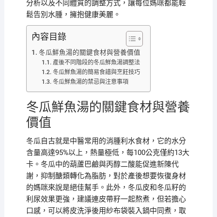
分析以及不同體質的調整方式，讓每位媽咪都能輕
鬆告別水腫，擁抱健康美麗。
內容目錄
冬瓜鮮魚湯的關鍵食材與營養價值
產後不同階段的冬瓜鮮魚湯調整法
冬瓜鮮魚湯的簡易食譜與烹飪技巧
冬瓜鮮魚湯的禁忌與注意事項
冬瓜鮮魚湯的關鍵食材與營養
價值
冬瓜自古就是中醫常用的消腫利水食材，它的水分
含量高達95%以上，熱量極低，每100公克僅約13大
卡。冬瓜中的葫蘆巴鹼與丙醇二酸能促進新陳代
謝，抑制醣類轉化為脂肪，對於產後想要恢復身材
的媽咪來說是絕佳幫手。此外，冬瓜皮和冬瓜籽的
利尿效果更強，建議連皮帶籽一起熬煮，但若擔心
口感，可以將皮洗淨後用紗布袋裝入鍋中同煮，取