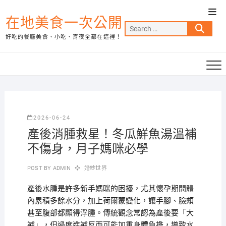
Skip
Top
to
在地美食一次公開
Men
Search
content
好吃的餐廳美食、小吃、宵夜全都在這裡！
…
2026-06-24
產後消腫救星！冬瓜鮮魚湯溫補
不傷身，月子媽咪必學
POST BY
ADMIN
婚紗世界
產後水腫是許多新手媽咪的困擾，尤其懷孕期間體
內累積多餘水分，加上荷爾蒙變化，讓手腳、臉頰
甚至腹部都顯得浮腫。傳統觀念常認為產後要「大
補」，但過度進補反而可能加重身體負擔，導致水