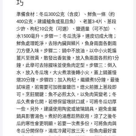
巧
準備食材：冬瓜300公克（含皮）、鮮魚一條（約
400公克，建議鱸魚或虱目魚）、老薑3-4片、蔥段
少許、枸杞10公克（可選）、鹽適量（可不加）、
水1500毫升。步驟一：冬瓜洗淨，連皮切成大塊；
鮮魚處理乾淨，去除內臟與鱗片，魚身兩面各劃兩
刀方便入味。步驟二：鍋中不放油，以中小火乾煸
薑片至微黃，散發出香氣後，放入魚兩面各煎約1分
鐘，此舉可去除腥味並使魚肉定型。步驟三：倒入
水，放入冬瓜塊，大火煮滾後轉小火，蓋上鍋蓋慢
燉20分鐘。步驟四：加入枸杞，繼續煮5分鐘，最後
試味道，若需要可加微量鹽巴。熄火前撒上蔥段即
可。烹飪關鍵：魚不必煎太久，以免肉質變老；冬
瓜久煮會化開，若想保留塊狀口感，可將冬瓜切厚
一些。另外，建議使用陶瓷或玻璃鍋具，避免金屬
鍋具影響湯色。煮好的湯應趁熱飲用，涼了之後冬
瓜的寒性會更明顯。若要一次煮多份，可將魚肉與
冬瓜分開保存，湯底冷藏可放三天，但魚肉最好當