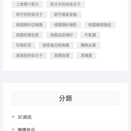
工商簡介影片
新北市到府坐月子
新竹到府坐月子
新竹婚宴會館
桃園婚紗店推薦
桃園婚紗攝影
桃園機場接送
桃園結婚包套
桃園自助婚紗
牛軋糖
珍珠奶茶
膠原蛋白粉推薦
購夠台東
高雄到府坐月子
黑糖玫瑰
黑糖薑
分類
3C資訊
團購商品