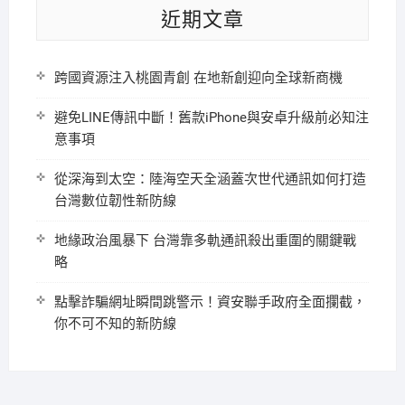
近期文章
跨國資源注入桃園青創 在地新創迎向全球新商機
避免LINE傳訊中斷！舊款iPhone與安卓升級前必知注
意事項
從深海到太空：陸海空天全涵蓋次世代通訊如何打造
台灣數位韌性新防線
地緣政治風暴下 台灣靠多軌通訊殺出重圍的關鍵戰
略
點擊詐騙網址瞬間跳警示！資安聯手政府全面攔截，
你不可不知的新防線