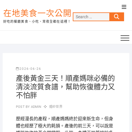
Skip
Top
to
在地美食一次公開
Men
Search
content
好吃的餐廳美食、小吃、宵夜全都在這裡！
…
2026-06-26
產後黃金三天！順產媽咪必備的
清淡流質食譜，幫助恢復體力又
不怕胖
POST BY
ADMIN
婚紗世界
歷經漫長的產程，順產媽媽終於迎來新生命，但身
體也經歷了極大的耗損。產後的前三天，可以說是