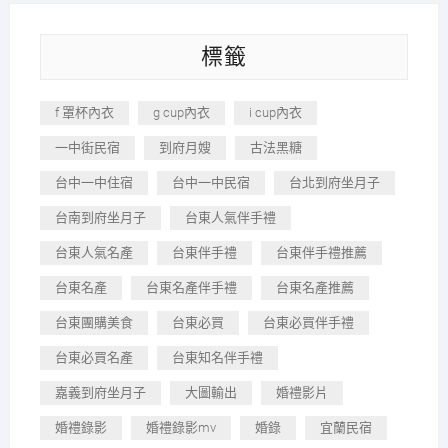
標籤
f 罩杯內衣
g cup內衣
i cup內衣
一中街民宿
到府月嫂
古法黑糖
台中一中住宿
台中一中民宿
台北到府坐月子
台南到府坐月子
台東人氣伴手禮
台東人氣名產
台東伴手禮
台東伴手禮推薦
台東名產
台東名產伴手禮
台東名產推薦
台東團購美食
台東必買
台東必買伴手禮
台東必買名產
台東知名伴手禮
嘉義到府坐月子
大圖輸出
婚禮影片
婚禮錄影
婚禮錄影mv
婚錄
宜蘭民宿