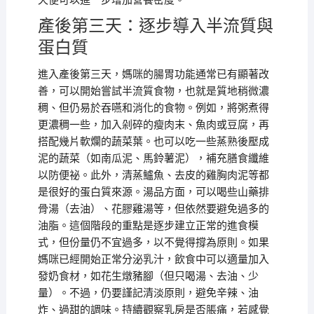
天便可以進一步增加營養密度。
產後第三天：逐步導入半流質與
蛋白質
進入產後第三天，媽咪的腸胃功能通常已有顯著改
善，可以開始嘗試半流質食物，也就是質地稍微濃
稠、但仍易於吞嚥和消化的食物。例如，將粥煮得
更濃稠一些，加入剁碎的瘦肉末、魚肉或豆腐，再
搭配幾片軟爛的蔬菜葉。也可以吃一些蒸熟後壓成
泥的蔬菜（如南瓜泥、馬鈴薯泥），補充膳食纖維
以防便祕。此外，清蒸鱸魚、去皮的雞胸肉泥等都
是很好的蛋白質來源。湯品方面，可以喝些山藥排
骨湯（去油）、花膠雞湯等，但依然要避免過多的
油脂。這個階段的重點是逐步建立正常的進食模
式，但份量仍不宜過多，以不覺得撐為原則。如果
媽咪已經開始正常分泌乳汁，飲食中可以適量加入
發奶食材，如花生燉豬腳（但只喝湯、去油、少
量）。不過，仍要謹記清淡原則，避免辛辣、油
炸、過甜的調味。持續觀察乳房是否脹痛，若感覺