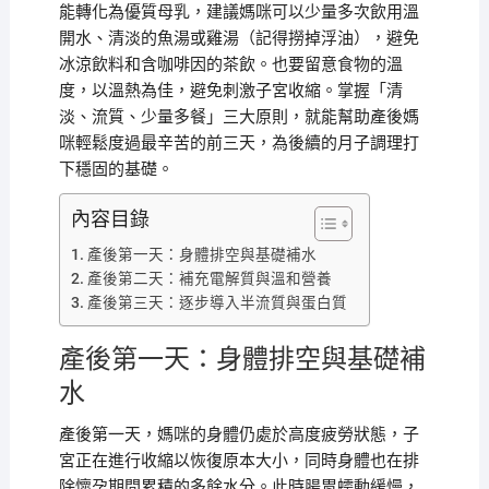
能轉化為優質母乳，建議媽咪可以少量多次飲用溫
開水、清淡的魚湯或雞湯（記得撈掉浮油），避免
冰涼飲料和含咖啡因的茶飲。也要留意食物的溫
度，以溫熱為佳，避免刺激子宮收縮。掌握「清
淡、流質、少量多餐」三大原則，就能幫助產後媽
咪輕鬆度過最辛苦的前三天，為後續的月子調理打
下穩固的基礎。
內容目錄
產後第一天：身體排空與基礎補水
產後第二天：補充電解質與溫和營養
產後第三天：逐步導入半流質與蛋白質
產後第一天：身體排空與基礎補
水
產後第一天，媽咪的身體仍處於高度疲勞狀態，子
宮正在進行收縮以恢復原本大小，同時身體也在排
除懷孕期間累積的多餘水分。此時腸胃蠕動緩慢，