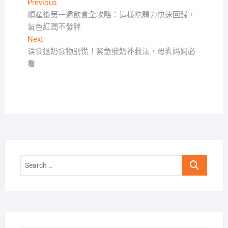
文
Previous
Previous
post:
順產後第一週飲食全攻略：這樣吃體力快速回歸，
章
氣色紅潤不發胖
導
Next
Next
覽
post:
误食退奶食物别慌！紧急催奶补救法，母乳妈妈必
看
Search
…