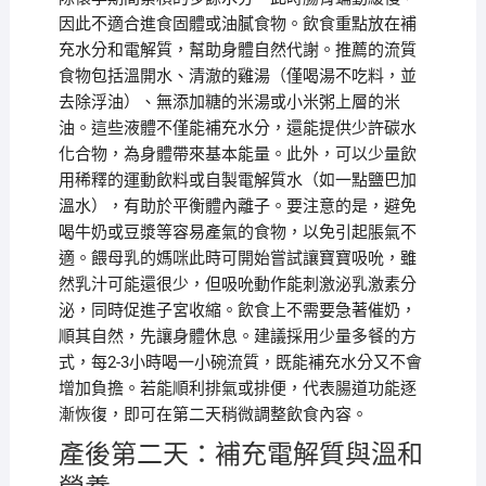
因此不適合進食固體或油膩食物。飲食重點放在補
充水分和電解質，幫助身體自然代謝。推薦的流質
食物包括溫開水、清澈的雞湯（僅喝湯不吃料，並
去除浮油）、無添加糖的米湯或小米粥上層的米
油。這些液體不僅能補充水分，還能提供少許碳水
化合物，為身體帶來基本能量。此外，可以少量飲
用稀釋的運動飲料或自製電解質水（如一點鹽巴加
溫水），有助於平衡體內離子。要注意的是，避免
喝牛奶或豆漿等容易產氣的食物，以免引起脹氣不
適。餵母乳的媽咪此時可開始嘗試讓寶寶吸吮，雖
然乳汁可能還很少，但吸吮動作能刺激泌乳激素分
泌，同時促進子宮收縮。飲食上不需要急著催奶，
順其自然，先讓身體休息。建議採用少量多餐的方
式，每2-3小時喝一小碗流質，既能補充水分又不會
增加負擔。若能順利排氣或排便，代表腸道功能逐
漸恢復，即可在第二天稍微調整飲食內容。
產後第二天：補充電解質與溫和