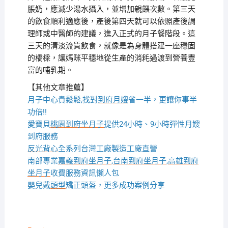
脹奶，應減少湯水攝入，並增加親餵次數。第三天
的飲食順利適應後，產後第四天就可以依照產後調
理師或中醫師的建議，進入正式的月子餐階段。這
三天的清淡流質飲食，就像是為身體搭建一座穩固
的橋樑，讓媽咪平穩地從生產的消耗過渡到營養豐
富的哺乳期。
【其他文章推薦】
月子中心貴鬆鬆,找對
到府月嫂
省一半，更讓你事半
功倍!!
愛寶貝
桃園到府坐月子
提供24小時、9小時彈性月嫂
到府服務
反光背心
全系列台灣工廠製造工廠直營
南部專業
嘉義到府坐月子
,
台南到府坐月子
,
高雄到府
坐月子
收費服務資訊懶人包
嬰兒戴
頭型
矯正頭盔，更多成功案例分享