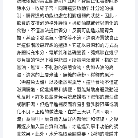
媽咪恢復的黃金關鍵期。此時，身體正忙著排除多
餘水分、收縮子宮，同時還要啟動乳汁分泌的機
制，腸胃道的功能也處在相對虛弱的狀態。因此，
飲食的安排必須格外謹慎。過於油膩或難以消化的
食物，不僅無法提供養分，反而可能造成腸胃負
擔，甚至引發脹氣、便祕等不適。清淡流質飲食正
是這個階段最理想的選擇。它能以最溫和的方式為
身體補充水分、電解質和基礎營養，讓媽咪在幾乎
零負擔的情況下獲得能量。所謂清淡流質，指的是
無油、無渣、不刺激的液態食物，例如去油的高
湯、清粥的上層米油、無糖的藕粉、稀釋的果汁
（需避免太甜）以及嫩蒸蛋羹等。這些食物不僅能
滋潤腸道，促進排尿和排便，還能幫助身體啟動泌
乳反射。許多長輩會急著讓產婦喝下濃郁的麻油雞
或豬肝湯，但過早進補反而容易引發乳腺阻塞或消
化不良。正確的做法是，在前三天以「清、淡、
流」為原則，讓身體先做好內部清理和修復，之後
再逐步加入蛋白質和油脂，才能達到事半功倍的調
養效果。此外，水分攝取至關重要，足夠的液體才