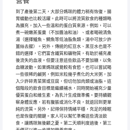
營養
到了產後第二天，大部分媽咪的體力稍有恢復，腸
胃蠕動也比較活躍。此時可以將流質飲食的種類略
為擴充，加入一些溫和的蛋白質來源。例如，可以
煮一碗嫩蒸蛋羹（不加醬油和油）、或者喝碗清魚
湯（選擇鱸魚、鯛魚等低油脂魚類，湯中可放少許
薑絲去腥）。另外，傳統的紅豆水、黑豆水也是不
錯的選擇，它們富含鐵質和礦物質，有助於補充產
後流失的血液。但要注意這些飲品不要加糖，以免
血糖波動。如果媽咪感覺較有食慾，也可以嘗試喝
一些很稀的鹹粥，例如米粒幾乎煮化的大米粥，加
入少許碎青菜葉或豆腐，但切勿加肉類或油脂。這
個階段的飲食目標是繼續補水，同時開始補充少量
優質蛋白和維生素，為乳汁生成做準備。要持續觀
察身體反應，若有腹脹或消化不良，就退回到更單
純的流質。另外，記得保持情緒平穩，充足的睡眠
也是恢復的關鍵。家人可以幫忙準備這些清淡飲
食，讓媽咪無後顧之憂。第二天順利度過後，第三