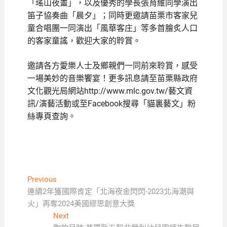
「瑤山夜畫」，以及優秀的學長張育維同學演出
笛子協奏曲「晨夕」；同時更邀請苗栗市客家兒
童合唱團一同演出「風華客庄」等多首膾炙人口
的客家童謠，歡迎大家的聆賞。
邀請各方愛樂人士及鄉親們一同前來聆賞，感受
一場美妙的音樂饗宴！更多訊息請至苗栗縣政府
文化觀光局網站http://www.mlc.gov.tw/藝文資
訊/演藝活動或至Facebook搜尋「貓裏藝文」粉
絲專頁查詢。
文
Previous
Previous
post:
連續2年獲國際肯定「北海夜金閃閃-2023北海潮與
章
火」再奪2024美國繆思創意大獎
導
Next
Next