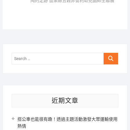
覽
post:
陶的足跡 苗栗縣五榖非營利幼兒園師生聯展
Search
…
近期文章
搭公車也能很有趣！透過主題活動激發大眾運輸使用
熱情