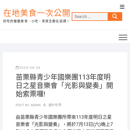
Skip
Top
to
在地美食一次公開
Men
Search
content
好吃的餐廳美食、小吃、宵夜全都在這裡！
…
2024-06-26
苗栗縣青少年國樂團113年度明
日之星音樂會「光影與變奏」開
始索票囉!
POST BY
ADMIN
婚紗世界
由苗栗縣青少年國樂團所帶來113年度明日之星
音樂會「光影與變奏」，將於7月13日(六)晚上7