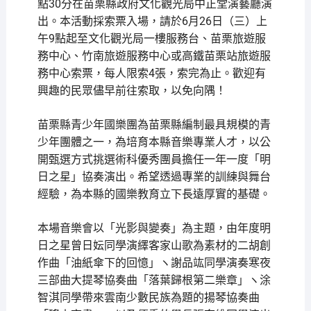
點30分在苗栗縣政府文化觀光局中正堂演藝廳演
出。本活動採索票入場，請於6月26日（三）上
午9點起至文化觀光局一樓服務台、苗栗旅遊服
務中心、竹南旅遊服務中心或高鐵苗栗站旅遊服
務中心索票，每人限索4張，索完為止。歡迎有
興趣的民眾儘早前往索取，以免向隅！
苗栗縣青少年國樂團為苗栗縣編制最具規模的青
少年團體之一，為培育本縣音樂專業人才，以公
開甄選方式挑選術科優秀團員擔任一年一度「明
日之星」協奏演出。希望透過專業的訓練與舞台
經驗，為本縣的國樂教育立下長遠厚實的基礎。
本場音樂會以「光影與變奏」為主題，由年度明
日之星曾日妘同學演繹客家山歌為素材的二胡創
作曲「油紙傘下的回憶」ヽ謝品竑同學演奏寒夜
三部曲大提琴協奏曲「落葉歸根第二樂章」ヽ涂
智淇同學帶來雲南少數民族為題的揚琴協奏曲