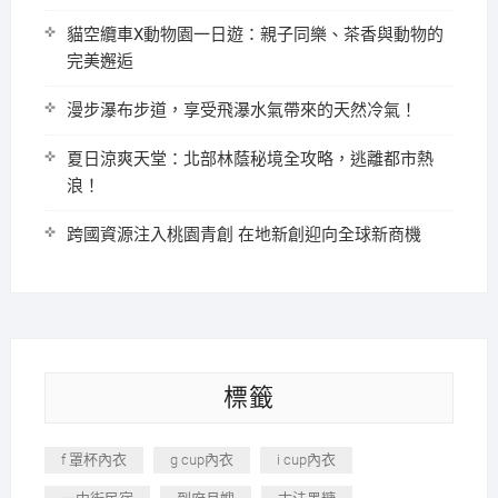
貓空纜車X動物園一日遊：親子同樂、茶香與動物的
完美邂逅
漫步瀑布步道，享受飛瀑水氣帶來的天然冷氣！
夏日涼爽天堂：北部林蔭秘境全攻略，逃離都市熱
浪！
跨國資源注入桃園青創 在地新創迎向全球新商機
標籤
f 罩杯內衣
g cup內衣
i cup內衣