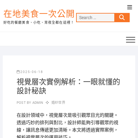
Skip
Top
to
在地美食一次公開
Men
Search
content
好吃的餐廳美食、小吃、宵夜全都在這裡！
…
2025-06-18
視覺層次實例解析：一眼就懂的
設計秘訣
POST BY
ADMIN
婚紗世界
在設計領域中，視覺層次是吸引觀眾目光的關鍵。
透過巧妙的排列與對比，設計師能夠引導觀眾的視
線，讓訊息傳遞更加清晰。本文將透過實際案例，
解析視覺層次的運用技巧。