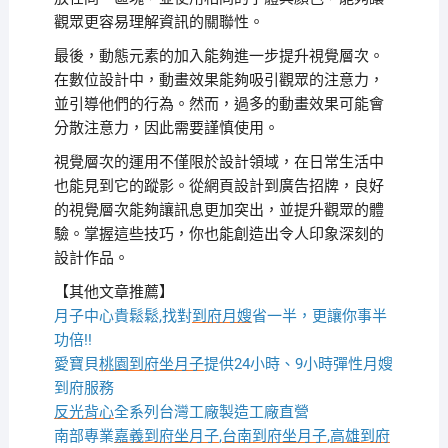
觀眾更容易理解資訊的關聯性。
最後，動態元素的加入能夠進一步提升視覺層次。
在數位設計中，動畫效果能夠吸引觀眾的注意力，
並引導他們的行為。然而，過多的動畫效果可能會
分散注意力，因此需要謹慎使用。
視覺層次的運用不僅限於設計領域，在日常生活中
也能見到它的蹤影。從網頁設計到廣告招牌，良好
的視覺層次能夠讓訊息更加突出，並提升觀眾的體
驗。掌握這些技巧，你也能創造出令人印象深刻的
設計作品。
【其他文章推薦】
月子中心貴鬆鬆,找對
到府月嫂
省一半，更讓你事半
功倍!!
愛寶貝
桃園到府坐月子
提供24小時、9小時彈性月嫂
到府服務
反光背心
全系列台灣工廠製造工廠直營
南部專業
嘉義到府坐月子
,
台南到府坐月子
,
高雄到府