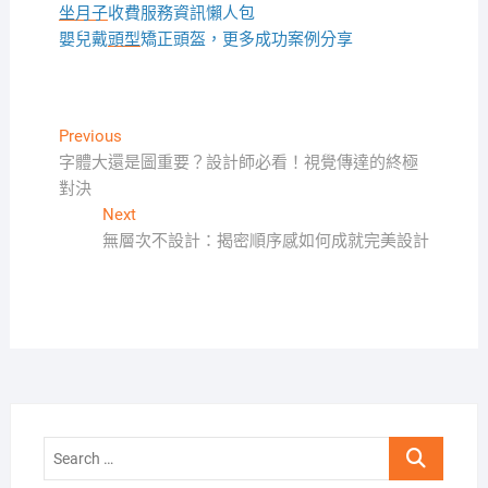
坐月子
收費服務資訊懶人包
嬰兒戴
頭型
矯正頭盔，更多成功案例分享
文
Previous
Previous
post:
字體大還是圖重要？設計師必看！視覺傳達的終極
章
對決
導
Next
Next
覽
post:
無層次不設計：揭密順序感如何成就完美設計
Search
…