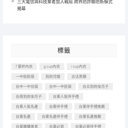
三大電信與科技業者加入戰局 跨界防詐聯防新模式
揭幕
標籤
f 罩杯內衣
g cup內衣
i cup內衣
一中街民宿
到府月嫂
古法黑糖
台中一中住宿
台中一中民宿
台北到府坐月子
台南到府坐月子
台東人氣伴手禮
台東人氣名產
台東伴手禮
台東伴手禮推薦
台東名產
台東名產伴手禮
台東名產推薦
台東團購美食
台東必買
台東必買伴手禮