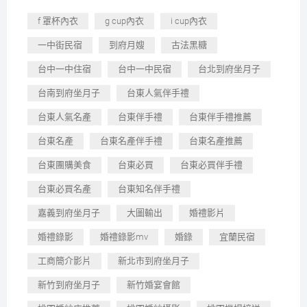
f 罩杯內衣
g cup內衣
i cup內衣
一中街民宿
到府月嫂
古法黑糖
台中一中住宿
台中一中民宿
台北到府坐月子
台南到府坐月子
台東人氣伴手禮
台東人氣名產
台東伴手禮
台東伴手禮推薦
台東名產
台東名產伴手禮
台東名產推薦
台東團購美食
台東必買
台東必買伴手禮
台東必買名產
台東知名伴手禮
嘉義到府坐月子
大圖輸出
婚禮影片
婚禮錄影
婚禮錄影mv
婚錄
宜蘭民宿
工商簡介影片
新北市到府坐月子
新竹到府坐月子
新竹婚宴會館