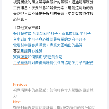
視覺層級的建立是專業設計的基礎。通過明確區分
主要訊息、次要訊息和背景元素，能創造清晰的視
覺路徑。這不僅提升設計的美感，更能有效傳達核
心訊息。
【其他文章推薦】
好月嫂難尋!
台北到府坐月子
、
新北市到府坐月子
台中到府坐月子
真心推薦最專業的
到府坐月子
電腦割字
讓客戶滿意，專業
大圖輸出
的品質
專業
月嫂
真心推薦
寶寶
頭型
如何矯正?把握黃金期
月子媽媽
針對產後媽咪提供到府協助坐月子的服務
文
Previous
Previous
post:
視覺溝通中的高級感：如何打造令人驚艷的設計魅
章
力
導
Next
Next
覽
post:
雜誌封面視覺重點設計法：5個技巧讓你的設計瞬間