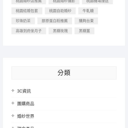
桃園婚紗店推薦
桃園婚紗攝影
桃園機場接送
桃園結婚包套
桃園自助婚紗
牛軋糖
珍珠奶茶
膠原蛋白粉推薦
購夠台東
高雄到府坐月子
黑糖玫瑰
黑糖薑
分類
3C資訊
團購商品
婚紗世界