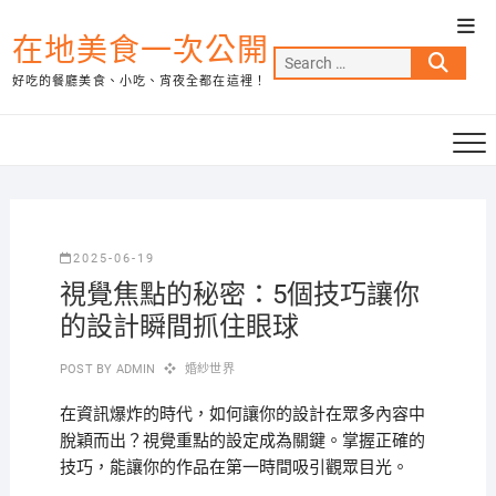
Skip
Top
to
在地美食一次公開
Men
Search
content
好吃的餐廳美食、小吃、宵夜全都在這裡！
…
2025-06-19
視覺焦點的秘密：5個技巧讓你
的設計瞬間抓住眼球
POST BY
ADMIN
婚紗世界
在資訊爆炸的時代，如何讓你的設計在眾多內容中
脫穎而出？視覺重點的設定成為關鍵。掌握正確的
技巧，能讓你的作品在第一時間吸引觀眾目光。