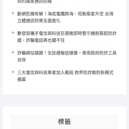
刻的國家通訊防線
斷網危機有解！海底電纜跨海、低軌衛星升空 台灣
立體通訊防禦全面進化
數發部攜手電信與科技巨頭推即時警示機制築起防詐
牆，詐騙電話再也藏不住
詐騙網站猖獗！全民通報這樣做，善用政府防詐工具
自保
三大電信與科技業者加入戰局 跨界防詐聯防新模式
揭幕
標籤