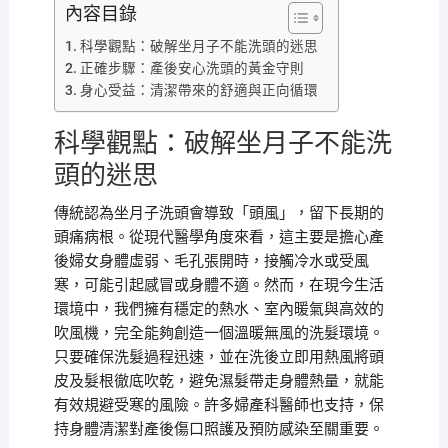
內容目錄
科學觀點：破解坐月子不能洗頭的迷思
正確步驟：產後安心洗頭的黃金守則
身心受益：清潔帶來的舒適與正向循環
科學觀點：破解坐月子不能洗
頭的迷思
傳統認為坐月子洗頭會導致「頭風」，留下長期的
頭痛病根。從現代醫學角度來看，這主要是擔心產
後婦女身體虛弱、毛孔張開時，接觸冷水或受風
寒，可能引起感冒或身體不適。然而，在現今生活
環境中，我們擁有穩定的熱水、室內暖氣與高效的
吹風機，完全能夠創造一個溫暖無風的洗髮環境。
只要確保洗髮過程迅速，並在洗後立即用熱風將頭
皮及髮根徹底吹乾，避免濕髮帶走身體熱量，就能
有效規避受寒的風險。許多婦產科醫師也支持，保
持身體清潔對產後傷口照護及預防感染至關重要。