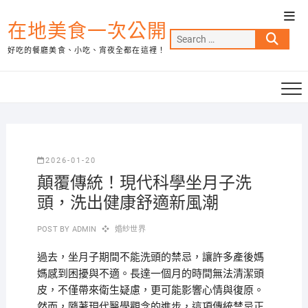
Skip
Top
to
在地美食一次公開
Men
Search
content
好吃的餐廳美食、小吃、宵夜全都在這裡！
…
2026-01-20
顛覆傳統！現代科學坐月子洗
頭，洗出健康舒適新風潮
POST BY
ADMIN
婚紗世界
過去，坐月子期間不能洗頭的禁忌，讓許多產後媽
媽感到困擾與不適。長達一個月的時間無法清潔頭
皮，不僅帶來衛生疑慮，更可能影響心情與復原。
然而，隨著現代醫學觀念的進步，這項傳統禁忌正