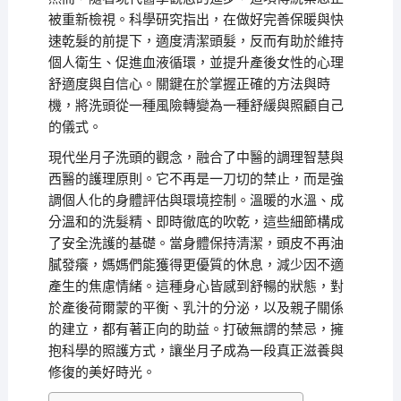
被重新檢視。科學研究指出，在做好完善保暖與快
速乾髮的前提下，適度清潔頭髮，反而有助於維持
個人衛生、促進血液循環，並提升產後女性的心理
舒適度與自信心。關鍵在於掌握正確的方法與時
機，將洗頭從一種風險轉變為一種舒緩與照顧自己
的儀式。
現代坐月子洗頭的觀念，融合了中醫的調理智慧與
西醫的護理原則。它不再是一刀切的禁止，而是強
調個人化的身體評估與環境控制。溫暖的水溫、成
分溫和的洗髮精、即時徹底的吹乾，這些細節構成
了安全洗護的基礎。當身體保持清潔，頭皮不再油
膩發癢，媽媽們能獲得更優質的休息，減少因不適
產生的焦慮情緒。這種身心皆感到舒暢的狀態，對
於產後荷爾蒙的平衡、乳汁的分泌，以及親子關係
的建立，都有著正向的助益。打破無謂的禁忌，擁
抱科學的照護方式，讓坐月子成為一段真正滋養與
修復的美好時光。