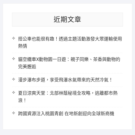
近期文章
搭公車也能很有趣！透過主題活動激發大眾運輸使用
熱情
貓空纜車X動物園一日遊：親子同樂、茶香與動物的
完美邂逅
漫步瀑布步道，享受飛瀑水氣帶來的天然冷氣！
夏日涼爽天堂：北部林蔭秘境全攻略，逃離都市熱
浪！
跨國資源注入桃園青創 在地新創迎向全球新商機