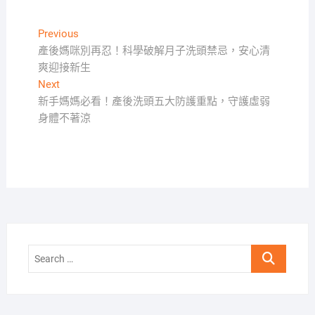
文
Previous
Previous
post:
產後媽咪別再忍！科學破解月子洗頭禁忌，安心清
章
爽迎接新生
導
Next
Next
覽
post:
新手媽媽必看！產後洗頭五大防護重點，守護虛弱
身體不著涼
Search
…