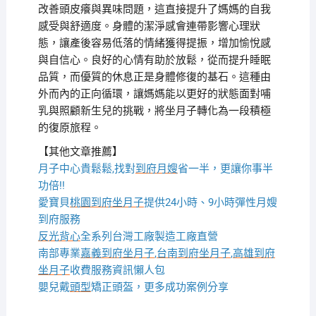
改善頭皮癢與異味問題，這直接提升了媽媽的自我
感受與舒適度。身體的潔淨感會連帶影響心理狀
態，讓產後容易低落的情緒獲得提振，增加愉悅感
與自信心。良好的心情有助於放鬆，從而提升睡眠
品質，而優質的休息正是身體修復的基石。這種由
外而內的正向循環，讓媽媽能以更好的狀態面對哺
乳與照顧新生兒的挑戰，將坐月子轉化為一段積極
的復原旅程。
【其他文章推薦】
月子中心貴鬆鬆,找對
到府月嫂
省一半，更讓你事半
功倍!!
愛寶貝
桃園到府坐月子
提供24小時、9小時彈性月嫂
到府服務
反光背心
全系列台灣工廠製造工廠直營
南部專業
嘉義到府坐月子
,
台南到府坐月子
,
高雄到府
坐月子
收費服務資訊懶人包
嬰兒戴
頭型
矯正頭盔，更多成功案例分享