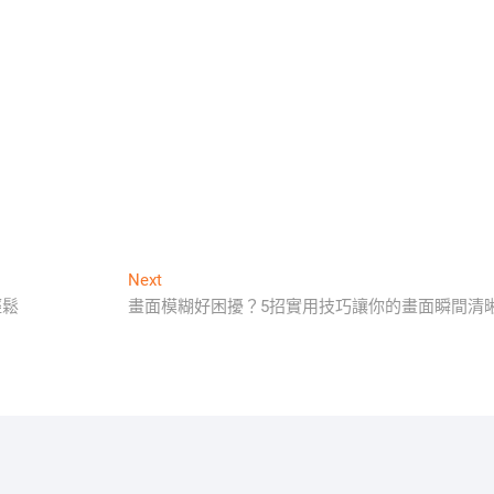
Next
Next
post:
輕鬆
畫面模糊好困擾？5招實用技巧讓你的畫面瞬間清