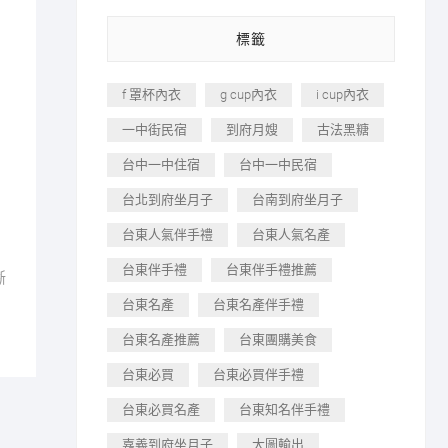
標籤
f 罩杯內衣
g cup內衣
i cup內衣
一中街民宿
到府月嫂
古法黑糖
台中一中住宿
台中一中民宿
台北到府坐月子
台南到府坐月子
台東人氣伴手禮
台東人氣名產
台東伴手禮
台東伴手禮推薦
晰
台東名產
台東名產伴手禮
台東名產推薦
台東團購美食
台東必買
台東必買伴手禮
台東必買名產
台東知名伴手禮
嘉義到府坐月子
大圖輸出