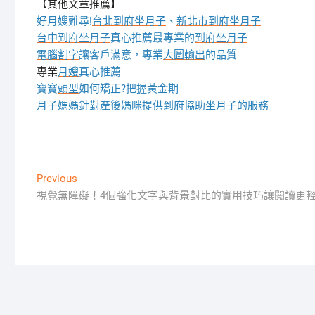
【其他文章推薦】
好月嫂難尋!
台北到府坐月子
、
新北市到府坐月子
台中到府坐月子
真心推薦最專業的
到府坐月子
電腦割字
讓客戶滿意，專業
大圖輸出
的品質
專業
月嫂
真心推薦
寶寶
頭型
如何矯正?把握黃金期
月子媽媽
針對產後媽咪提供到府協助坐月子的服務
文
Previous
Previous
post:
視覺無障礙！4個強化文字與背景對比的實用技巧讓閱讀更
章
導
覽