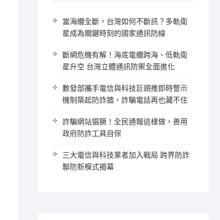
當海纜全斷，台灣如何不斷訊？多軌衛
星成為關鍵時刻的國家通訊防線
斷網危機有解！海底電纜跨海、低軌衛
星升空 台灣立體通訊防禦全面進化
數發部攜手電信與科技巨頭推即時警示
機制築起防詐牆，詐騙電話再也藏不住
詐騙網站猖獗！全民通報這樣做，善用
政府防詐工具自保
三大電信與科技業者加入戰局 跨界防詐
聯防新模式揭幕