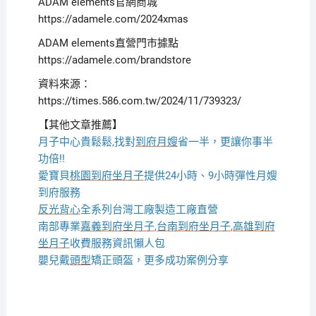
ADAM elements官網商城
https://adamele.com/2024xmas
ADAM elements直營門市據點
https://adamele.com/brandstore
資料來源：
https://times.586.com.tw/2024/11/739323/
【其他文章推薦】
月子中心貴鬆鬆,找對
到府月嫂
省一半，更讓你事半
功倍!!
愛寶貝
桃園到府坐月子
提供24小時、9小時彈性月嫂
到府服務
反光背心
全系列台灣工廠製造工廠直營
南部專業
嘉義到府坐月子
,
台南到府坐月子
,
高雄到府
坐月子
收費服務資訊懶人包
嬰兒戴
頭型
矯正頭盔，更多成功案例分享