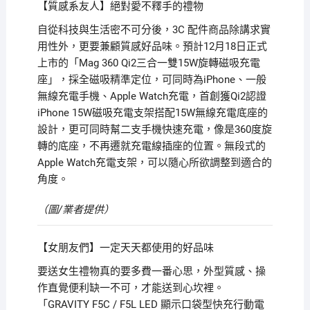
【質感系友人】絕對愛不釋手的禮物
自從科技與生活密不可分後，3C 配件商品除講求實
用性外，更要兼顧質感好品味。預計12月18日正式
上市的「Mag 360 Qi2三合一雙15W旋轉磁吸充電
座」，採全磁吸精準定位，可同時為iPhone、一般
無線充電手機、Apple Watch充電，首創獲Qi2認證
iPhone 15W磁吸充電支架搭配15W無線充電底座的
設計，更可同時幫二支手機快速充電，像是360度旋
轉的底座，不再遷就充電線插座的位置。無段式的
Apple Watch充電支架，可以隨心所欲調整到適合的
角度。
（圖/業者提供）
【女朋友們】一定天天都使用的好品味
要送女生禮物真的要多費一番心思，外型質感、操
作直覺便利缺一不可，才能送到心坎裡。
「GRAVITY F5C / F5L LED 顯示口袋型快充行動電