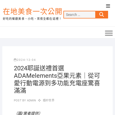
Skip
Top
to
在地美食一次公開
Men
Search
content
好吃的餐廳美食、小吃、宵夜全都在這裡！
…
2024-12-04
2024耶誕送禮首選
ADAMelements亞果元素｜從可
愛行動電源到多功能充電座驚喜
滿滿
POST BY
ADMIN
婚紗世界
（圖/業者提供）