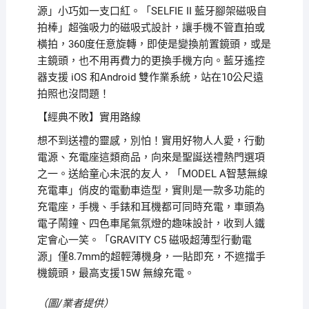
源」小巧如一支口紅。「SELFIE II 藍牙腳架磁吸自
拍棒」超強吸力的磁吸式設計，讓手機不管直拍或
橫拍，360度任意旋轉，即使是變換前置鏡頭，或是
主鏡頭，也不用再費力的更換手機方向。藍牙遙控
器支援 iOS 和Android 雙作業系統，站在10公尺遠
拍照也沒問題！
【經典不敗】實用路線
想不到送禮的靈感，別怕！實用好物人人愛，行動
電源、充電座這類商品，向來是聖誕送禮熱門選項
之一。送給童心未泯的友人，「MODEL A智慧無線
充電車」俏皮的電動車造型，實則是一款多功能的
充電座，手機、手錶和耳機都可同時充電，車頭為
電子鬧鐘、四色車尾氣氛燈的趣味設計，收到人鐵
定會心一笑。「GRAVITY C5 磁吸超薄型行動電
源」僅8.7mm的超輕薄機身，一貼即充，不遮擋手
機鏡頭，最高支援15W 無線充電。
（圖/業者提供）