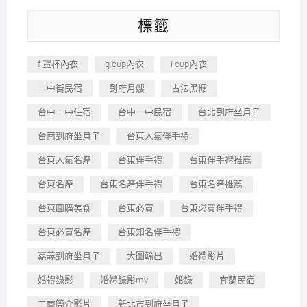
標籤
f 罩杯內衣
g cup內衣
i cup內衣
一中街民宿
到府月嫂
古法黑糖
台中一中住宿
台中一中民宿
台北到府坐月子
台南到府坐月子
台東人氣伴手禮
台東人氣名產
台東伴手禮
台東伴手禮推薦
台東名產
台東名產伴手禮
台東名產推薦
台東團購美食
台東必買
台東必買伴手禮
台東必買名產
台東知名伴手禮
嘉義到府坐月子
大圖輸出
婚禮影片
婚禮錄影
婚禮錄影mv
婚錄
宜蘭民宿
工商簡介影片
新北市到府坐月子