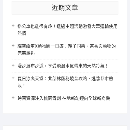
近期文章
搭公車也能很有趣！透過主題活動激發大眾運輸使用
熱情
貓空纜車X動物園一日遊：親子同樂、茶香與動物的
完美邂逅
漫步瀑布步道，享受飛瀑水氣帶來的天然冷氣！
夏日涼爽天堂：北部林蔭秘境全攻略，逃離都市熱
浪！
跨國資源注入桃園青創 在地新創迎向全球新商機