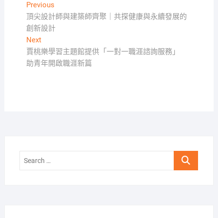
文
Previous
Previous
post:
頂尖設計師與建築師齊聚｜共探健康與永續發展的
章
創新設計
導
Next
Next
覽
post:
賈桃樂學習主題館提供「一對一職涯諮詢服務」
助青年開啟職涯新篇
Search
…