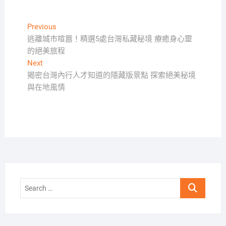
文
Previous
Previous
post:
逃離城市喧囂！精選5處台灣私藏秘境 療癒身心靈
章
的絕美旅程
導
Next
Next
覽
post:
揭密台灣內行人才知道的隱藏版景點 探索絕美秘境
與在地風情
Search
…