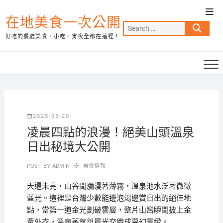
Skip
Top
to
在地美食一次公開
Men
Search
content
好吃的餐廳美食、小吃、宵夜全都在這裡！
…
2025-05-20
凌晨四點的浪漫！絕美山頭溫泉
日出秘境大公開
POST BY
ADMIN
美食情報
天還未亮，山谷間瀰漫著薄霧，溫泉池水泛著微微
藍光。這裡是台灣少數能邊泡湯邊賞日出的絕佳地
點，當第一道金光劃破雲層，整片山巒瞬間披上金
黃外衣，溫泉蒸氣與晨光交織成夢幻景緻。