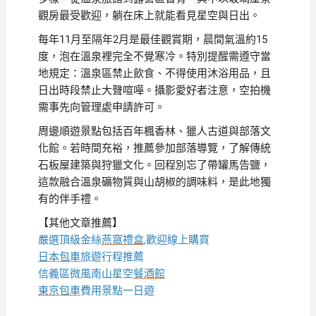
觀房最受歡迎，躺在床上就能看見星空與日出。
每年11月至隔年2月是最佳觀賞期，晨間氣溫約15
度，泡在溫泉裡完全不覺寒冷。特別提醒需遵守當
地規定：溫泉區禁止飲食、不得使用沐浴用品，且
日出時段禁止大聲喧嘩。攝影愛好者注意，空拍機
需事先向管理處申請許可。
周邊順遊景點包括百年楓香林、獵人古道與部落文
化館。若時間充裕，推薦參加部落導覽，了解傳統
石板屋建築與狩獵文化。回程別忘了帶罐馬告鹽，
這款融合溫泉礦物質與山胡椒的調味料，是此地獨
有的伴手禮。
【其他文章推薦】
嚴選頂級金絲
燕窩
禮盒
,歡迎線上購買
日本包車
旅遊行程推薦
信義區微風南山星空
餐酒館
東京包車
費用景點一日遊