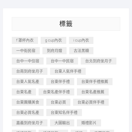
標籤
f 罩杯內衣
g cup內衣
i cup內衣
一中街民宿
到府月嫂
古法黑糖
台中一中住宿
台中一中民宿
台北到府坐月子
台南到府坐月子
台東人氣伴手禮
台東人氣名產
台東伴手禮
台東伴手禮推薦
台東名產
台東名產伴手禮
台東名產推薦
台東團購美食
台東必買
台東必買伴手禮
台東必買名產
台東知名伴手禮
嘉義到府坐月子
大圖輸出
婚禮影片