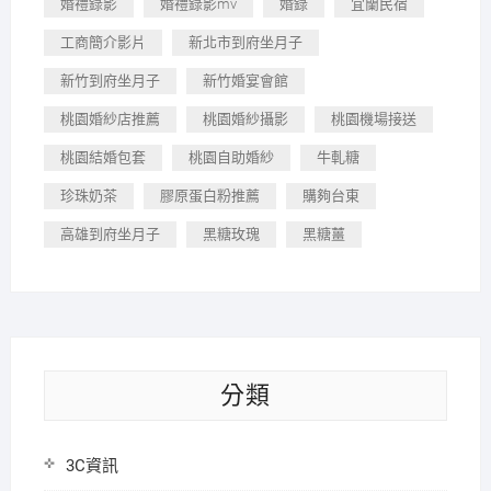
婚禮錄影
婚禮錄影mv
婚錄
宜蘭民宿
工商簡介影片
新北市到府坐月子
新竹到府坐月子
新竹婚宴會館
桃園婚紗店推薦
桃園婚紗攝影
桃園機場接送
桃園結婚包套
桃園自助婚紗
牛軋糖
珍珠奶茶
膠原蛋白粉推薦
購夠台東
高雄到府坐月子
黑糖玫瑰
黑糖薑
分類
3C資訊