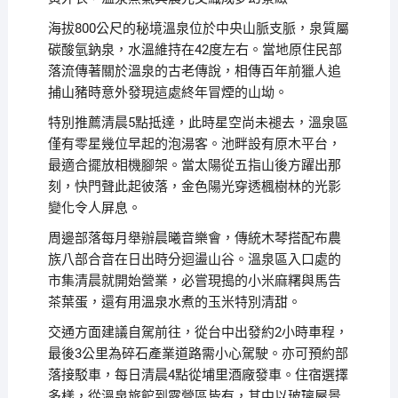
海拔800公尺的秘境溫泉位於中央山脈支脈，泉質屬
碳酸氫鈉泉，水溫維持在42度左右。當地原住民部
落流傳著關於溫泉的古老傳說，相傳百年前獵人追
捕山豬時意外發現這處終年冒煙的山坳。
特別推薦清晨5點抵達，此時星空尚未褪去，溫泉區
僅有零星幾位早起的泡湯客。池畔設有原木平台，
最適合擺放相機腳架。當太陽從五指山後方躍出那
刻，快門聲此起彼落，金色陽光穿透楓樹林的光影
變化令人屏息。
周邊部落每月舉辦晨曦音樂會，傳統木琴搭配布農
族八部合音在日出時分迴盪山谷。溫泉區入口處的
市集清晨就開始營業，必嘗現搗的小米麻糬與馬告
茶葉蛋，還有用溫泉水煮的玉米特別清甜。
交通方面建議自駕前往，從台中出發約2小時車程，
最後3公里為碎石產業道路需小心駕駛。亦可預約部
落接駁車，每日清晨4點從埔里酒廠發車。住宿選擇
多樣，從溫泉旅館到露營區皆有，其中以玻璃屋景