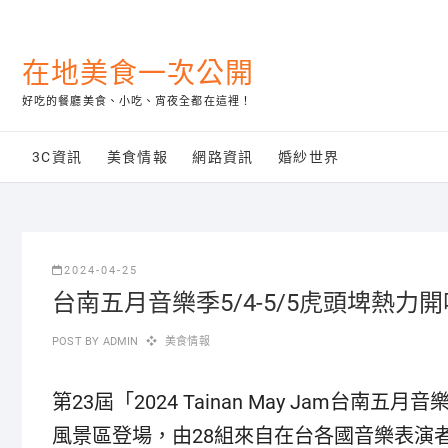
Skip
to
content
在地美食一次公開
好吃的餐廳美食、小吃、宵夜全都在這裡！
3C資訊
美食情報
網路資訊
婚紗世界
2024-04-25
台南五月音樂季5/4-5/5虎頭埤熱
POST BY
ADMIN
美食情報
第23屆「2024 Tainan May Jam台
風景區登場，由28組來自在台各國音樂表演者