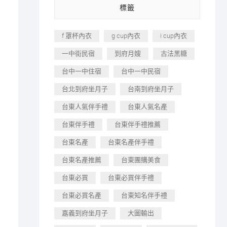
標籤
f 罩杯內衣
g cup內衣
i cup內衣
一中街民宿
到府月嫂
古法黑糖
台中一中住宿
台中一中民宿
台北到府坐月子
台南到府坐月子
台東人氣伴手禮
台東人氣名產
台東伴手禮
台東伴手禮推薦
台東名產
台東名產伴手禮
台東名產推薦
台東團購美食
台東必買
台東必買伴手禮
台東必買名產
台東知名伴手禮
嘉義到府坐月子
大圖輸出