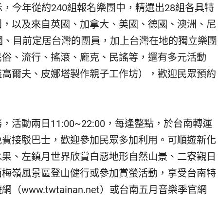
示，今年從約240組報名樂團中，精選出28組各具特
團，以及來自英國、加拿大、美國、德國、澳洲、尼
國、目前定居台灣的團員，加上台灣在地的獨立樂團
民俗、流行、搖滾、龐克、民謠等，還有多元活動
盤高爾夫、皮娜塔製作親子工作坊），歡迎民眾預約
動兩日11:00~22:00，每逢整點，於台南轉運
免費接駁巴士，歡迎參加民眾多加利用。可順遊新化
水果、左鎮月世界欣賞白惡地形自然山景、二寮觀日
西梅嶺風景區登山健行或參加賞螢活動，享受台南特
ww.twtainan.net）或台南五月音樂季官網