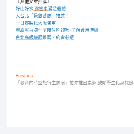
【其他文章推薦】
好山好水,
露營車
漫遊體驗
大台北「
景觀餐廳
」推薦！
一日客製化
大阪包車
膠原蛋白凍
什麼時候吃?帶你了解食用時機
台北高級餐廳
推薦・約會必選
文
Previous
Previous
post:
「教育的時空旅行主題展」搶先推出桌遊 鼓勵學生化身探
章
導
覽