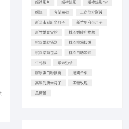
婚禮影片
婚禮錄影
婚禮錄影mv
婚錄
宜蘭民宿
工商簡介影片
新北市到府坐月子
新竹到府坐月子
新竹婚宴會館
桃園婚紗店推薦
桃園婚紗攝影
桃園機場接送
桃園結婚包套
桃園自助婚紗
牛軋糖
珍珠奶茶
膠原蛋白粉推薦
購夠台東
高雄到府坐月子
黑糖玫瑰
黑糖薑
供