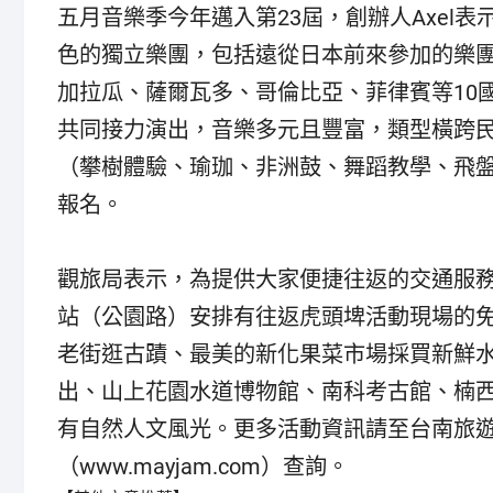
五月音樂季今年邁入第23屆，創辦人Axel表
色的獨立樂團，包括遠從日本前來參加的樂
加拉瓜、薩爾瓦多、哥倫比亞、菲律賓等10
共同接力演出，音樂多元且豐富，類型橫跨
（攀樹體驗、瑜珈、非洲鼓、舞蹈教學、飛
報名。
觀旅局表示，為提供大家便捷往返的交通服務，活
站（公園路）安排有往返虎頭埤活動現場的
老街逛古蹟、最美的新化果菜市場採買新鮮
出、山上花園水道博物館、南科考古館、楠
有自然人文風光。更多活動資訊請至台南旅遊網（w
（www.mayjam.com）查詢。