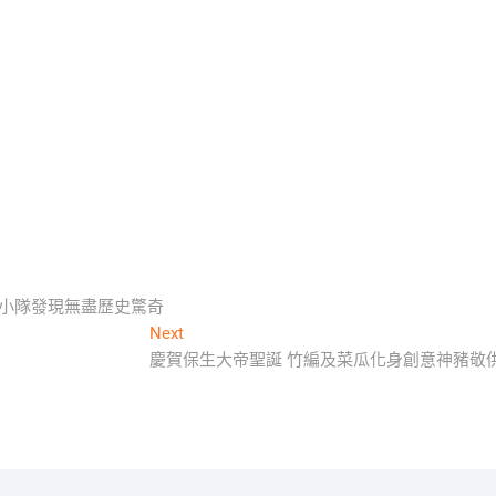
險小隊發現無盡歷史驚奇
Next
Next
post:
慶賀保生大帝聖誕 竹編及菜瓜化身創意神豬敬