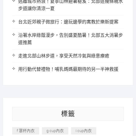
逃離城市熱浪！夏季山林避暑秘笈：北部這幾條親水
步道讓你清涼一夏
台北近郊親子微旅行：邊玩邊學的寓教於樂新提案
沿著水岸綠蔭漫步，告別盛夏酷暑！北部五大消暑步
道推薦
走進北部山林步道，享受天然冷氣與綠意療癒
用行動代替禮物！哺乳媽媽最期待的另一半神救援
標籤
f 罩杯內衣
g cup內衣
i cup內衣