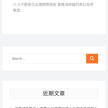
導
post:
八斗子絕美日出潮間帶探秘 基隆海岸線的奇幻自然
覽
教室
Search
…
近期文章