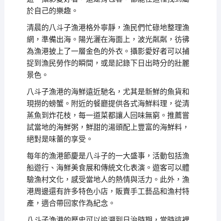
於自己的樂趣。
清晨的八斗子漁港格外寧靜，漁民們忙碌地整理漁
網，準備出海。陽光灑在海面上，波光粼粼，彷彿
為漁港披上了一層金色的外衣。攝影愛好者可以捕
捉到漁民勞作的瞬間，或是記錄下日出時分的壯麗
景色。
八斗子漁港的海鮮遠近馳名，尤其是新鮮的魚貨和
現撈的螃蟹。附近的餐廳提供各式海鮮料理，從清
蒸魚到炸花枝，每一道菜都讓人回味無窮。推薦嘗
試當地的海鮮粥，鮮甜的湯頭配上豐富的海鮮料，
絕對是味蕾的享受。
每年的漁港節慶是八斗子的一大盛事，活動包括漁
船遊行、海鮮美食展和傳統文化表演。遊客可以體
驗漁村文化，感受當地人的熱情與活力。此外，漁
港周邊還有許多特色小店，販賣手工藝品和漁村特
產，適合帶回家作為紀念。
八斗子漁港的歷史可以追溯到日治時期，當時這裡