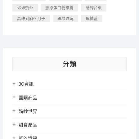
珍珠奶茶
膠原蛋白粉推薦
購夠台東
高雄到府坐月子
黑糖玫瑰
黑糖薑
分類
3C資訊
團購商品
婚紗世界
甜食產品
網路資訊