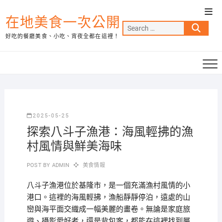
Skip
Top
to
在地美食一次公開
Men
Search
content
好吃的餐廳美食、小吃、宵夜全都在這裡！
…
2025-05-25
探索八斗子漁港：海風輕拂的漁
村風情與鮮美海味
POST BY
ADMIN
美食情報
八斗子漁港位於基隆市，是一個充滿漁村風情的小
港口。這裡的海風輕拂，漁船靜靜停泊，遠處的山
巒與海平面交織成一幅美麗的畫卷。無論是家庭旅
遊、攝影愛好者，還是背包客，都能在這裡找到屬