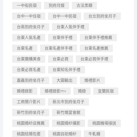
一中街民宿
到府月嫂
古法黑糖
台中一中住宿
台中一中民宿
台北到府坐月子
台南到府坐月子
台東人氣伴手禮
台東人氣名產
台東伴手禮
台東伴手禮推薦
台東名產
台東名產伴手禮
台東名產推薦
台東團購美食
台東必買
台東必買伴手禮
台東必買名產
台東知名伴手禮
嘉義到府坐月子
大圖輸出
婚禮影片
婚禮錄影
婚禮錄影mv
婚錄
宜蘭民宿
工商簡介影片
新北市到府坐月子
新竹到府坐月子
新竹婚宴會館
桃園婚紗店推薦
桃園婚紗攝影
桃園機場接送
桃園結婚包套
桃園自助婚紗
牛軋糖