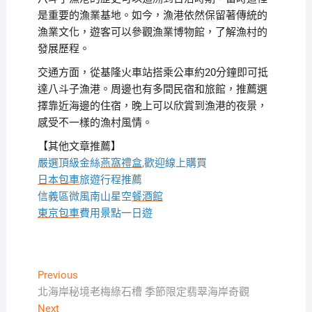
是重要的漁業基地。如今，漁港依然保留著傳統的
漁業文化，遊客可以參觀漁業博物館，了解漁村的
發展歷程。
交通方面，從基隆火車站搭乘公車約20分鐘即可抵
達八斗子漁港。周邊也有多間民宿和旅館，推薦選
擇靠近海邊的住宿，晚上可以欣賞到漁港的夜景，
感受不一樣的漁村風情。
【其他文章推薦】
嚴選頂級金絲
燕窩
禮盒
,歡迎線上購買
日本包車
旅遊行程推薦
信義區微風南山星空
餐酒館
東京包車
費用景點一日遊
文
Previous
Previous
post:
北海岸秘境老梅綠石槽 季節限定翡翠海岸奇觀
章
Next
Next