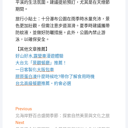
平溪的生活氛圍。建議提前預訂，尤其是在天燈節
期間。
旅行小貼士：十分瀑布公園在雨季時水量充沛，景
色更加壯觀，但需注意步道濕滑。夏季時建議攜帶
防蚊液，並做好防曬措施。此外，公園內禁止游
泳，以確保安全。
【其他文章推薦】
好山好水,
露營車
漫遊體驗
大台北「
景觀餐廳
」推薦！
一日客製化
大阪包車
膠原蛋白凍
什麼時候吃?帶你了解食用時機
台北高級餐廳
推薦・約會必選
文
Previous
Previous
post:
北海岸野百合盛開季節：探索自然美景與文化之旅
章
Next
Next