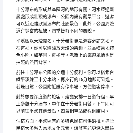
十分瀑布的形成與基隆河的地形有關，河水經過斷
層處形成壯觀的瀑布。公園內設有觀景平台，遊客
可以近距離欣賞瀑布的壯麗景色。此外，公園周邊
還有豐富的植被，四季皆有不同的風貌。
平溪區以天燈聞名，十分老街更是遊客必訪之地。
在這裡，你可以體驗放天燈的樂趣，並品嚐當地特
色小吃，如芋圓、雞捲等。老街上的鐵道風情也是
拍照的熱門背景。
前往十分瀑布公園的交通十分便利。你可以搭乘台
鐵平溪線至十分車站，再步行約15分鐘即可到達。
若是自駕，公園附近設有停車場，方便遊客停車。
對於想要深度遊的旅客，建議安排一日遊行程。早
上參觀十分瀑布，中午在十分老街用餐，下午則可
以前往平溪其他景點，如菁桐車站或猴硐貓村。
住宿方面，平溪區有許多特色民宿可供選擇。這些
民宿大多融入當地文化元素，讓旅客能更深入體驗