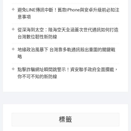
避免LINE傳訊中斷！舊款iPhone與安卓升級前必知注
意事項
從深海到太空：陸海空天全涵蓋次世代通訊如何打造
台灣數位韌性新防線
地緣政治風暴下 台灣靠多軌通訊殺出重圍的關鍵戰
略
點擊詐騙網址瞬間跳警示！資安聯手政府全面攔截，
你不可不知的新防線
標籤