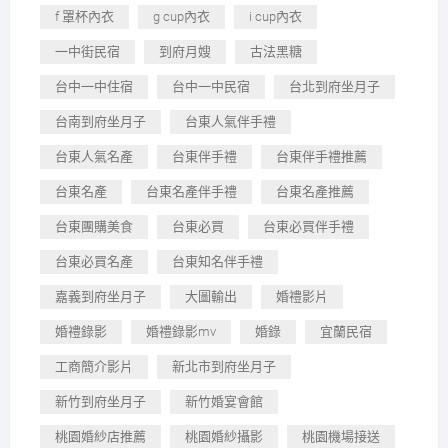
f 罩杯內衣
g cup內衣
i cup內衣
一中街民宿
到府月嫂
古法黑糖
台中一中住宿
台中一中民宿
台北到府坐月子
台南到府坐月子
台東人氣伴手禮
台東人氣名產
台東伴手禮
台東伴手禮推薦
台東名產
台東名產伴手禮
台東名產推薦
台東團購美食
台東必買
台東必買伴手禮
台東必買名產
台東知名伴手禮
嘉義到府坐月子
大圖輸出
婚禮影片
婚禮錄影
婚禮錄影mv
婚錄
宜蘭民宿
工商簡介影片
新北市到府坐月子
新竹到府坐月子
新竹婚宴會館
桃園婚紗店推薦
桃園婚紗攝影
桃園機場接送