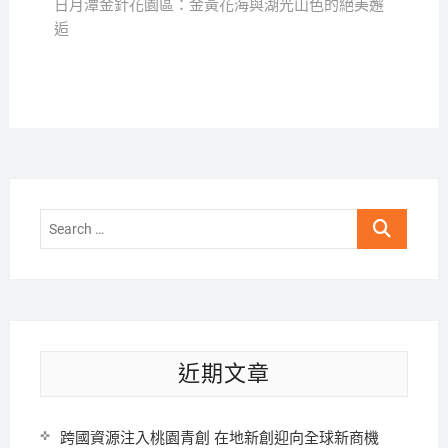
導
post:
日月潭金針花園區：金黃花海與湖光山色的絕美邂
覽
逅
Search
…
近期文章
跨國資源注入桃園青創 在地新創迎向全球新商機