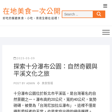
Skip
Top
to
在地美食一次公開
Men
Search
content
好吃的餐廳美食、小吃、宵夜全都在這裡！
…
2025-05-09
探索十分瀑布公園：自然奇觀與
平溪文化之旅
POST BY
ADMIN
美食情報
十分瀑布公園位於新北市平溪區，是台灣著名的自
然景觀之一。瀑布高約20公尺，寬約40公尺，氣勢
磅礡，被譽為「台灣尼加拉瓜瀑布」。這裡不僅是
攝影愛好者的天堂，也是家庭出遊的絕佳選擇。