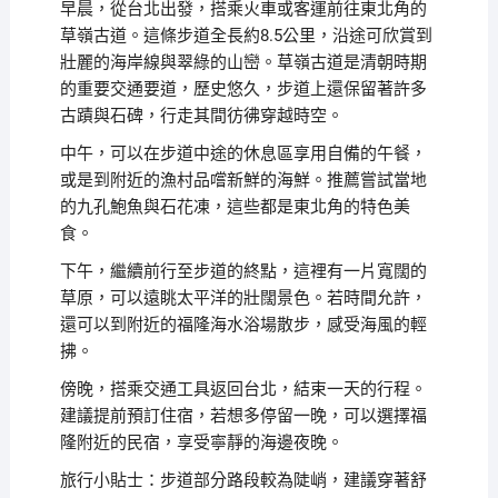
早晨，從台北出發，搭乘火車或客運前往東北角的
草嶺古道。這條步道全長約8.5公里，沿途可欣賞到
壯麗的海岸線與翠綠的山巒。草嶺古道是清朝時期
的重要交通要道，歷史悠久，步道上還保留著許多
古蹟與石碑，行走其間彷彿穿越時空。
中午，可以在步道中途的休息區享用自備的午餐，
或是到附近的漁村品嚐新鮮的海鮮。推薦嘗試當地
的九孔鮑魚與石花凍，這些都是東北角的特色美
食。
下午，繼續前行至步道的終點，這裡有一片寬闊的
草原，可以遠眺太平洋的壯闊景色。若時間允許，
還可以到附近的福隆海水浴場散步，感受海風的輕
拂。
傍晚，搭乘交通工具返回台北，結束一天的行程。
建議提前預訂住宿，若想多停留一晚，可以選擇福
隆附近的民宿，享受寧靜的海邊夜晚。
旅行小貼士：步道部分路段較為陡峭，建議穿著舒