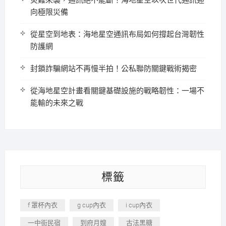
災難來襲，通訊絕不能斷！海地星空以次世代通訊迎
向極限災備
從星空到地表：海地星空通訊布局如何撐起台灣韌性
防護網
封鎖詐騙網站不再慢半拍！公私聯防關鍵戰術揭密
從海地星空計畫看關鍵基礎設施的戰略韌性：一場不
能輸的未來之戰
標籤
f 罩杯內衣
g cup內衣
i cup內衣
一中街民宿
到府月嫂
古法黑糖