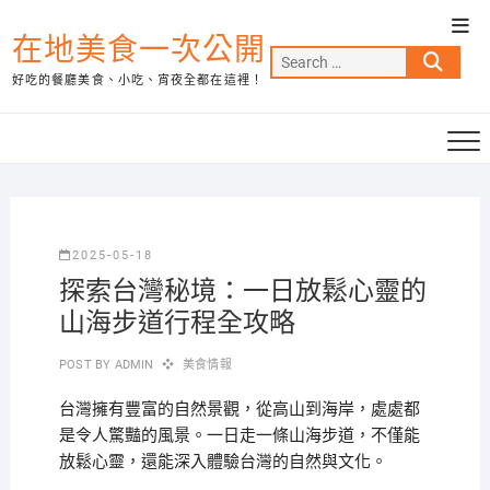
Skip
Top
to
在地美食一次公開
Men
Search
content
好吃的餐廳美食、小吃、宵夜全都在這裡！
…
2025-05-18
探索台灣秘境：一日放鬆心靈的
山海步道行程全攻略
POST BY
ADMIN
美食情報
台灣擁有豐富的自然景觀，從高山到海岸，處處都
是令人驚豔的風景。一日走一條山海步道，不僅能
放鬆心靈，還能深入體驗台灣的自然與文化。