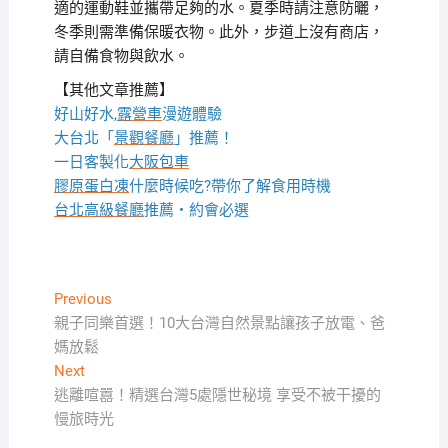
適的運動鞋並攜帶足夠的水。夏季時請注意防曬，
冬季則需準備保暖衣物。此外，步道上沒有商店，
請自備食物與飲水。
【其他文章推薦】
好山好水,
露營車
漫遊體驗
大台北「
景觀餐廳
」推薦！
一日客製化
大阪包車
膠原蛋白凍
什麼時候吃?帶你了解食用時機
台北高級餐廳
推薦・約會必選
文
Previous
Previous
post:
親子同樂首選！10大台灣自然景點讓孩子放電、爸
章
媽放鬆
導
Next
Next
覽
post:
逃離喧囂！精選台灣5處隱世秘境 享受不被干擾的
慢旅時光