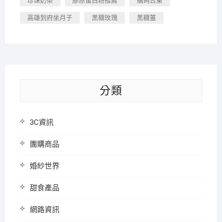
珍珠奶茶
膠原蛋白粉推薦
購夠台東
高雄到府坐月子
黑糖玫瑰
黑糖薑
分類
3C資訊
團購商品
婚紗世界
甜食產品
網路資訊