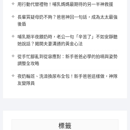
用行動代替禮物！哺乳媽媽最期待的另一半神救援
長輩質疑母奶不夠？爸爸神回一句話，成為太太最強
後盾
哺乳期半夜餵奶時，老公一句「辛苦了」不如安靜聽
她說話？揭開夫妻溝通的黃金心法
從手忙腳亂到從容應對：新手爸爸必學的拍嗝與姿勢
調整全攻略
夜奶輪班、洗澡換尿布全包！新手爸爸這樣做，神隊
友變隊員
標籤