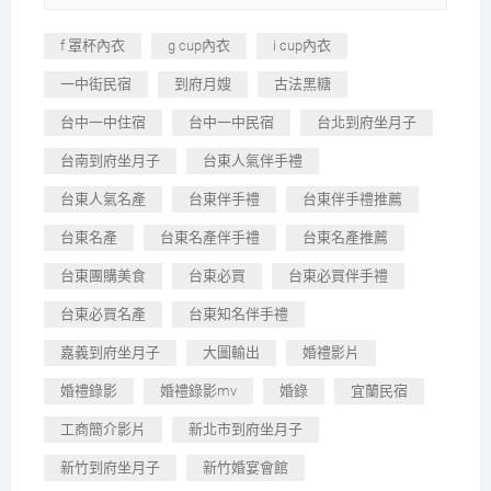
f 罩杯內衣
g cup內衣
i cup內衣
一中街民宿
到府月嫂
古法黑糖
台中一中住宿
台中一中民宿
台北到府坐月子
台南到府坐月子
台東人氣伴手禮
台東人氣名產
台東伴手禮
台東伴手禮推薦
台東名產
台東名產伴手禮
台東名產推薦
台東團購美食
台東必買
台東必買伴手禮
台東必買名產
台東知名伴手禮
嘉義到府坐月子
大圖輸出
婚禮影片
婚禮錄影
婚禮錄影mv
婚錄
宜蘭民宿
工商簡介影片
新北市到府坐月子
新竹到府坐月子
新竹婚宴會館