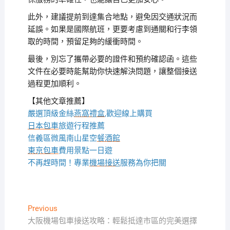
此外，建議提前到達集合地點，避免因交通狀況而
延誤。如果是國際航班，更要考慮到通關和行李領
取的時間，預留足夠的緩衝時間。
最後，別忘了攜帶必要的證件和預約確認函。這些
文件在必要時能幫助你快速解決問題，讓整個接送
過程更加順利。
【其他文章推薦】
嚴選頂級金絲
燕窩
禮盒
,歡迎線上購買
日本包車
旅遊行程推薦
信義區微風南山星空
餐酒館
東京包車
費用景點一日遊
不再趕時間！專業
機場接送
服務為你把關
文
Previous
Previous
post:
大阪機場包車接送攻略：輕鬆抵達市區的完美選擇
章