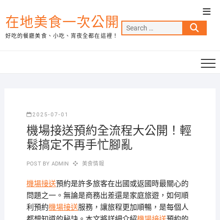
Skip
Top
to
在地美食一次公開
Men
Search
content
好吃的餐廳美食、小吃、宵夜全都在這裡！
…
2025-07-01
機場接送預約全流程大公開！輕
鬆搞定不再手忙腳亂
POST BY
ADMIN
美食情報
機場接送
預約是許多旅客在出國或返國時最關心的
問題之一。無論是商務出差還是家庭旅遊，如何順
利預約
機場接送
服務，讓旅程更加順暢，是每個人
都想知道的秘訣。本文將詳細介紹
機場接送
預約的