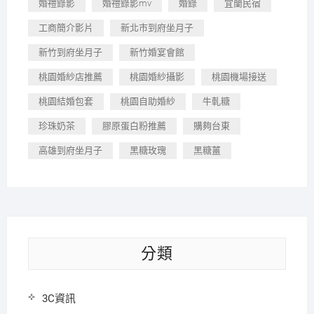
婚禮錄影
婚禮錄影mv
婚錄
宜蘭民宿
工商簡介影片
新北市到府坐月子
新竹到府坐月子
新竹婚宴會館
桃園婚紗店推薦
桃園婚紗攝影
桃園機場接送
桃園結婚包套
桃園自助婚紗
牛軋糖
珍珠奶茶
膠原蛋白粉推薦
購夠台東
高雄到府坐月子
黑糖玫瑰
黑糖薑
分類
3C資訊