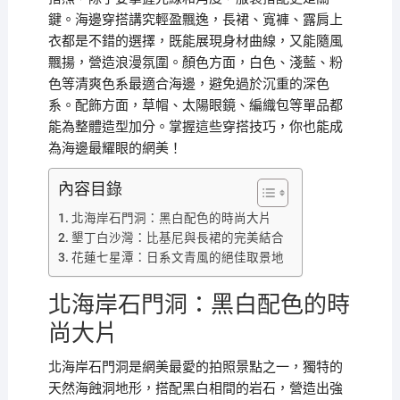
鍵。海邊穿搭講究輕盈飄逸，長裙、寬褲、露肩上
衣都是不錯的選擇，既能展現身材曲線，又能隨風
飄揚，營造浪漫氛圍。顏色方面，白色、淺藍、粉
色等清爽色系最適合海邊，避免過於沉重的深色
系。配飾方面，草帽、太陽眼鏡、編織包等單品都
能為整體造型加分。掌握這些穿搭技巧，你也能成
為海邊最耀眼的網美！
內容目錄
北海岸石門洞：黑白配色的時尚大片
墾丁白沙灣：比基尼與長裙的完美結合
花蓮七星潭：日系文青風的絕佳取景地
北海岸石門洞：黑白配色的時
尚大片
北海岸石門洞是網美最愛的拍照景點之一，獨特的
天然海蝕洞地形，搭配黑白相間的岩石，營造出強