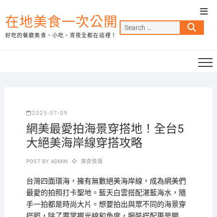
Skip
Top
to
在地美食一次公開
Men
Search
content
好吃的餐廳美食、小吃、宵夜全都在這裡！
…
2025-07-09
網美最愛拍海景穿搭地！全台5
大絕美海岸線穿搭攻略
POST BY
ADMIN
美食情報
台灣四面環海，擁有無數絕美海岸線，成為網美們
最愛的拍照打卡聖地。藍天白雲搭配湛藍海水，隨
手一拍都是時尚大片。想要拍出與眾不同的海景穿
搭照，除了要掌握光線和角度，服裝搭配更是關