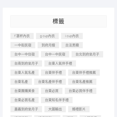
標籤
f 罩杯內衣
g cup內衣
i cup內衣
一中街民宿
到府月嫂
古法黑糖
台中一中住宿
台中一中民宿
台北到府坐月子
台南到府坐月子
台東人氣伴手禮
台東人氣名產
台東伴手禮
台東伴手禮推薦
台東名產
台東名產伴手禮
台東名產推薦
台東團購美食
台東必買
台東必買伴手禮
台東必買名產
台東知名伴手禮
嘉義到府坐月子
大圖輸出
婚禮影片