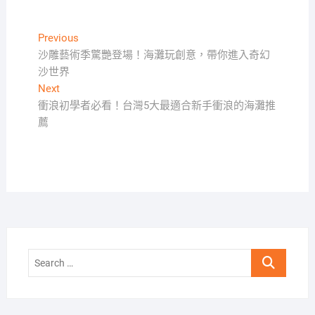
文
Previous
Previous
post:
沙雕藝術季驚艷登場！海灘玩創意，帶你進入奇幻
章
沙世界
導
Next
Next
覽
post:
衝浪初學者必看！台灣5大最適合新手衝浪的海灘推
薦
Search
…