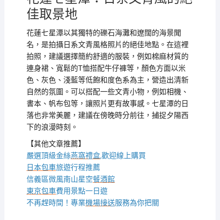
佳取景地
花蓮七星潭以其獨特的礫石海灘和遼闊的海景聞
名，是拍攝日系文青風格照片的絕佳地點。在這裡
拍照，建議選擇簡約舒適的服裝，例如棉麻材質的
連身裙、寬鬆的T恤搭配牛仔褲等，顏色方面以米
色、灰色、淺藍等低飽和度色系為主，營造出清新
自然的氛圍。可以搭配一些文青小物，例如相機、
書本、帆布包等，讓照片更有故事感。七星潭的日
落也非常美麗，建議在傍晚時分前往，捕捉夕陽西
下的浪漫時刻。
【其他文章推薦】
嚴選頂級金絲
燕窩
禮盒
,歡迎線上購買
日本包車
旅遊行程推薦
信義區微風南山星空
餐酒館
東京包車
費用景點一日遊
不再趕時間！專業
機場接送
服務為你把關