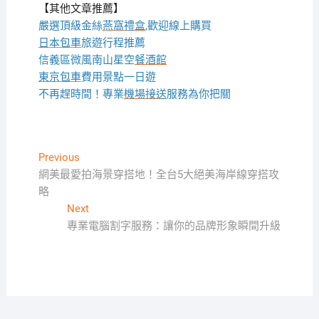
【其他文章推薦】
嚴選頂級金絲
燕窩
禮盒
,歡迎線上購買
日本包車
旅遊行程推薦
信義區微風南山星空
餐酒館
東京包車
費用景點一日遊
不再趕時間！專業
機場接送
服務為你把關
文
Previous
Previous
post:
網美最愛拍海景穿搭地！全台5大絕美海岸線穿搭攻
章
略
導
Next
Next
覽
post:
專業電腦割字服務：讓你的品牌形象瞬間升級