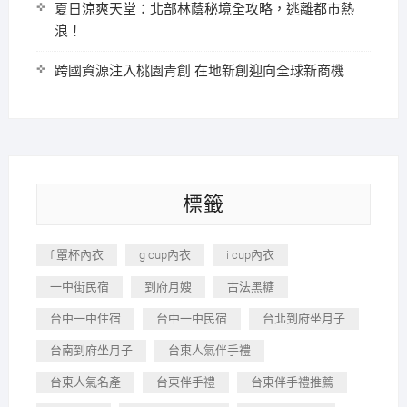
夏日涼爽天堂：北部林蔭秘境全攻略，逃離都市熱
浪！
跨國資源注入桃園青創 在地新創迎向全球新商機
標籤
f 罩杯內衣
g cup內衣
i cup內衣
一中街民宿
到府月嫂
古法黑糖
台中一中住宿
台中一中民宿
台北到府坐月子
台南到府坐月子
台東人氣伴手禮
台東人氣名產
台東伴手禮
台東伴手禮推薦