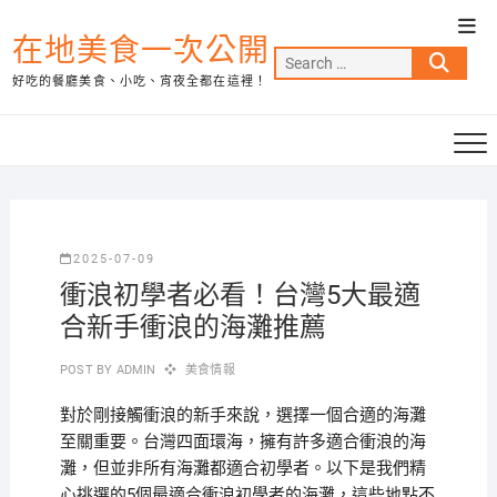
Skip
Top
to
在地美食一次公開
Men
Search
content
好吃的餐廳美食、小吃、宵夜全都在這裡！
…
2025-07-09
衝浪初學者必看！台灣5大最適
合新手衝浪的海灘推薦
POST BY
ADMIN
美食情報
對於剛接觸衝浪的新手來說，選擇一個合適的海灘
至關重要。台灣四面環海，擁有許多適合衝浪的海
灘，但並非所有海灘都適合初學者。以下是我們精
心挑選的5個最適合衝浪初學者的海灘，這些地點不