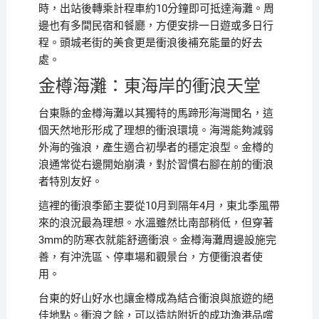
時，出站後轉乘計程車約10分鐘即可抵達海灘。周
邊也有多間民宿和餐廳，方便安排一日遊或多日行
程。頭城老街的美食更是衝浪後補充能量的好去
處。
金樽海灘：東海岸的衝浪天堂
台東縣的金樽海灘以其獨特的馬蹄形海灣聞名，這
個天然地形形成了理想的衝浪環境。海灣能夠減弱
外海的強浪，產生適合初學者的穩定浪型。金樽的
浪通常從右邊開始崩潰，對於習慣右腳在前的衝浪
者特別友好。
這裡的衝浪季節主要從10月到隔年4月，東北季風帶
來的浪況最為理想。水溫雖然比南部稍低，但穿著
3mm的防寒衣就能舒適衝浪。金樽海灘周邊設施完
善，有沖洗區、停車場和觀景台，方便衝浪者使
用。
台東的好山好水也讓金樽成為結合衝浪與旅遊的絕
佳地點。衝浪之餘，可以造訪附近的成功漁港品嚐