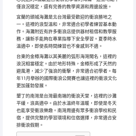
僅浪況穩定，還有完善的教學資源和周邊設施。
宜蘭的頭城海灘是北台灣最受歡迎的衝浪勝地之
一。這裡的浪型溫和，非常適合初學者練習基本動
作。海灘附近有許多衝浪店提供器材租借和教學服
務，讓新手能夠在專業指導下安全學習。夏季時水
溫適中，即使長時間練習也不會感到不適。
台東的金樽海灘以其美麗的弧形海灣聞名，這裡的
浪況相當穩定。由於地形特殊，金樽形成了天然的
避風港，減少了強浪的衝擊，非常適合初學者。每
年11月舉辦的國際衝浪公開賽也讓這裡的衝浪文化
更加蓬勃發展。
墾丁的南灣是台灣最南端的衝浪天堂，這裡的沙灘
平緩，浪高適中。由於水溫終年溫暖，即使是冬天
也能享受衝浪樂趣。南灣周邊有眾多衝浪學校和民
宿，提供完整的學習環境和住宿選擇，非常適合安
排衝浪假期。