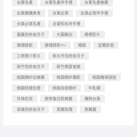
台東名產
台東名產伴手禮
台東名產推薦
台東團購美食
台東必買
台東必買伴手禮
台東必買名產
台東知名伴手禮
嘉義到府坐月子
大圖輸出
婚禮影片
婚禮錄影
婚禮錄影mv
婚錄
宜蘭民宿
工商簡介影片
新北市到府坐月子
新竹到府坐月子
新竹婚宴會館
桃園婚紗店推薦
桃園婚紗攝影
桃園機場接送
桃園結婚包套
桃園自助婚紗
牛軋糖
珍珠奶茶
膠原蛋白粉推薦
購夠台東
高雄到府坐月子
黑糖玫瑰
黑糖薑