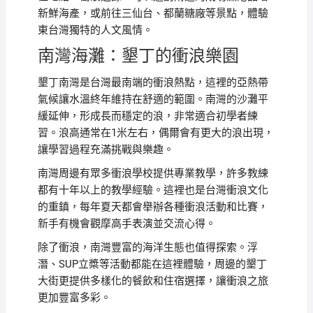
新鮮海產，或前往三仙台、都蘭糖廠等景點，體驗
東台灣獨特的人文風情。
南灣海灘：墾丁的衝浪樂園
墾丁南灣是台灣最南端的衝浪熱點，這裡的亞熱帶
氣候讓水溫終年維持在舒適的範圍。南灣的沙灘平
緩延伸，形成長而穩定的浪，非常適合初學者練
習。浪高通常在1米左右，偶爾會有更大的浪出現，
讓學習過程充滿挑戰與樂趣。
南灣周邊有眾多衝浪學校提供專業教學，許多教練
都有十年以上的教學經驗。這裡也是台灣衝浪文化
的重鎮，每年夏天都會舉辦各種衝浪活動和比賽，
新手有機會觀摩高手表演並交流心得。
除了衝浪，南灣豐富的海洋生態也值得探索。浮
潛、SUP立槳等活動都能在這裡體驗，周邊的墾丁
大街更提供多樣化的餐飲和住宿選擇，讓衝浪之旅
更加豐富多彩。