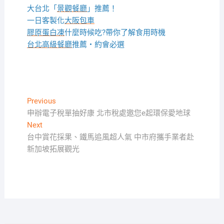
大台北「
景觀餐廳
」推薦！
一日客製化
大阪包車
膠原蛋白凍
什麼時候吃?帶你了解食用時機
台北高級餐廳
推薦・約會必選
文
Previous
Previous
post:
申辦電子稅單抽好康 北市稅處邀您e起環保愛地球
章
Next
Next
導
post:
台中賞花採果、鐵馬追風超人氣 中市府攜手業者赴
覽
新加坡拓展觀光