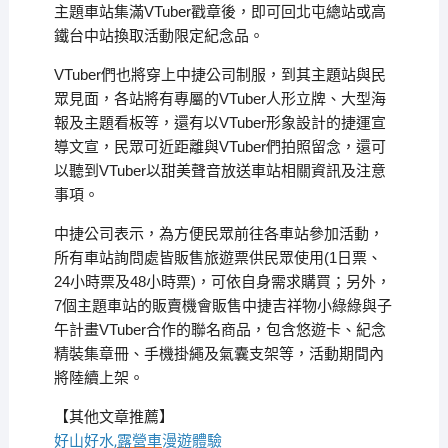
主題車站集滿VTuber戳章後，即可回北屯總站或高
鐵台中站換取活動限定紀念品。
VTuber們也將穿上中捷公司制服，到其主題站與民
眾見面，各站將有專屬的VTuber人形立牌、大型海
報及主題看板等，還有以VTuber形象設計的捷運宣
導文宣，民眾可近距離與VTuber們拍照留念，還可
以聽到VTuber以甜美聲音放送車站相關資訊及注意
事項。
中捷公司表示，為方便民眾前往各車站參加活動，
所有車站詢問處皆販售旅遊票供民眾使用(1日票、
24小時票及48小時票)，可依自身需求購買；另外，
7個主題車站的販賣機會販售中捷吉祥物小綠綠與子
午計畫VTuber合作的聯名商品，包含悠遊卡、紀念
精裝集章冊、手機掛繩及氣囊支架等，活動期間內
將陸續上架。
【其他文章推薦】
好山好水,
露營車
漫遊體驗