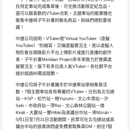
在特定車站完成集章後，可兌換活動限定紀念品，
還可以跟喜歡的VTuber合影，主題車站的販賣機也
販售中捷與子午計畫的聯名商品，粉絲們絕對要收
藏！
中捷公司說明，VTuber是“Virtual YouTuber（虛擬
YouTuber）”的縮寫，又稱虛擬實況主，是以虛擬人
物形象在網路影片平台上傳影片或進行直播的創作
者，子午計畫Meridian Project多年來致力於推廣虛
擬實況主，旗下有多位高人氣VTuber，各社群平台
總計超過80萬追蹤數。
中捷公司與子午計畫攜手於中捷車站舉辦集章活
動，7個主題車站各有專屬的VTuber，分別為北屯總
站－KSP、松竹站－橙Yuzumi、文心中清站－汐
Seki、市政府站－澪Rei、文心森林公園站－煌
Kirali、大慶站－響Hibiki及高鐵台中站－浠Mizuki，
5月1日至7月31日活動期間，民眾可在北屯總站或高
鐵台中站的旅客詢問處免費索取集章DM，前往7個