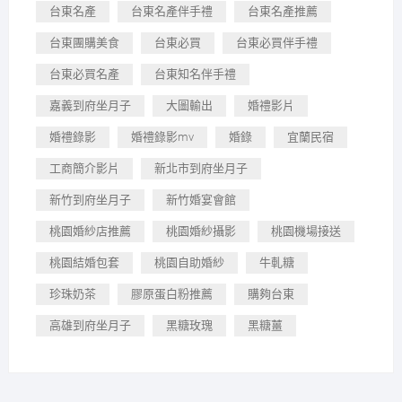
台東名產
台東名產伴手禮
台東名產推薦
台東團購美食
台東必買
台東必買伴手禮
台東必買名產
台東知名伴手禮
嘉義到府坐月子
大圖輸出
婚禮影片
婚禮錄影
婚禮錄影mv
婚錄
宜蘭民宿
工商簡介影片
新北市到府坐月子
新竹到府坐月子
新竹婚宴會館
桃園婚紗店推薦
桃園婚紗攝影
桃園機場接送
桃園結婚包套
桃園自助婚紗
牛軋糖
珍珠奶茶
膠原蛋白粉推薦
購夠台東
高雄到府坐月子
黑糖玫瑰
黑糖薑