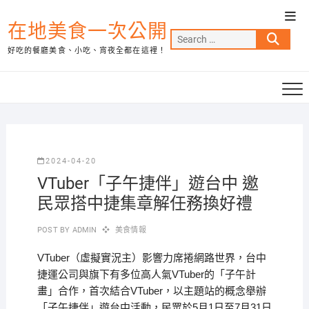
Skip
Top
to
在地美食一次公開
Men
Search
content
好吃的餐廳美食、小吃、宵夜全都在這裡！
…
2024-04-20
VTuber「子午捷伴」遊台中 邀
民眾搭中捷集章解任務換好禮
POST BY
ADMIN
美食情報
VTuber（虛擬實況主）影響力席捲網路世界，台中
捷運公司與旗下有多位高人氣VTuber的「子午計
畫」合作，首次結合VTuber，以主題站的概念舉辦
「子午捷伴」遊台中活動，民眾於5月1日至7月31日