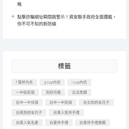
略
點擊詐騙網址瞬間跳警示！資安聯手政府全面攔截，
你不可不知的新防線
標籤
f 罩杯內衣
g cup內衣
i cup內衣
一中街民宿
到府月嫂
古法黑糖
台中一中住宿
台中一中民宿
台北到府坐月子
台南到府坐月子
台東人氣伴手禮
台東人氣名產
台東伴手禮
台東伴手禮推薦