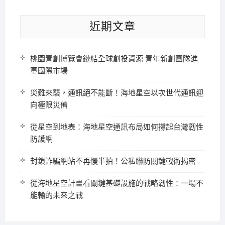
近期文章
桃園青創博覽會鏈結全球創投資源 青年新創團隊進
軍國際市場
災難來襲，通訊絕不能斷！海地星空以次世代通訊迎
向極限災備
從星空到地表：海地星空通訊布局如何撐起台灣韌性
防護網
封鎖詐騙網站不再慢半拍！公私聯防關鍵戰術揭密
從海地星空計畫看關鍵基礎設施的戰略韌性：一場不
能輸的未來之戰