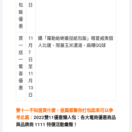
包
日
飯
優
惠
買
11
購「羅勒蛤蜊番茄紙包飯」贈夏威夷個
一
月
人比薩、限量玉米濃湯、麻糬QQ球
送
7
一
日
驚
至
喜
11
優
月
惠
13
日
雙十一不知道買什麼，這篇都幫你打包起來可以參
考此篇：
2022雙11優惠懶人包：各大電商優惠商品
與品牌商 1111 特價活動彙整！