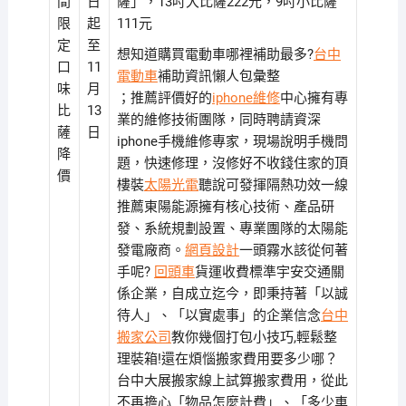
間
日
薩」，13吋大比薩222元，9吋小比薩
限
起
111元
定
至
想知道購買電動車哪裡補助最多?
台中
口
11
電動車
補助資訊懶人包彙整
味
月
；推薦評價好的
iphone維修
中心擁有專
比
13
業的維修技術團隊，同時聘請資深
薩
日
iphone手機維修專家，現場說明手機問
降
題，快速修理，沒修好不收錢住家的頂
價
樓裝
太陽光電
聽說可發揮隔熱功效一線
推薦東陽能源擁有核心技術、產品研
發、系統規劃設置、專業團隊的太陽能
發電廠商。
網頁設計
一頭霧水該從何著
手呢?
回頭車
貨運收費標準宇安交通關
係企業，自成立迄今，即秉持著「以誠
待人」、「以實處事」的企業信念
台中
搬家公司
教你幾個打包小技巧,輕鬆整
理裝箱!還在煩惱搬家費用要多少哪？
台中大展搬家線上試算搬家費用，從此
不再擔心「物品怎麼計費」、「多少車