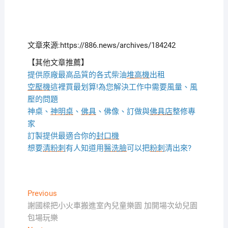
文章來源:https://886.news/archives/184242
【其他文章推薦】
提供原廠最高品質的各式柴油
堆高機
出租
空壓機
這裡買最划算!為您解決工作中需要風量、風
壓的問題
神桌、
神明桌
、
佛具
、佛像、訂做與
佛具店
整修專
家
訂製提供最適合你的
封口機
想要
清粉刺
有人知道用
醫洗臉
可以把
粉刺
清出來?
文
Previous
Previous
post:
謝國樑把小火車搬進室內兒童樂園 加開場次幼兒園
章
包場玩樂
導