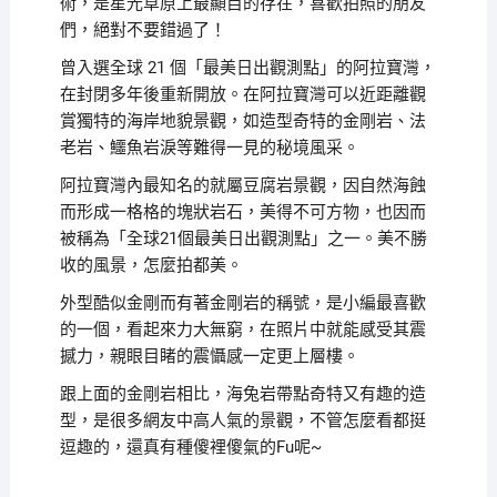
術，是星光草原上最顯目的存在，喜歡拍照的朋友
們，絕對不要錯過了！
曾入選全球 21 個「最美日出觀測點」的阿拉寶灣，
在封閉多年後重新開放。在阿拉寶灣可以近距離觀
賞獨特的海岸地貌景觀，如造型奇特的金剛岩、法
老岩、鱷魚岩淚等難得一見的秘境風采。
阿拉寶灣內最知名的就屬豆腐岩景觀，因自然海蝕
而形成一格格的塊狀岩石，美得不可方物，也因而
被稱為「全球21個最美日出觀測點」之一。美不勝
收的風景，怎麼拍都美。
外型酷似金剛而有著金剛岩的稱號，是小編最喜歡
的一個，看起來力大無窮，在照片中就能感受其震
撼力，親眼目睹的震懾感一定更上層樓。
跟上面的金剛岩相比，海兔岩帶點奇特又有趣的造
型，是很多網友中高人氣的景觀，不管怎麼看都挺
逗趣的，還真有種傻裡傻氣的Fu呢~