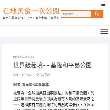
Skip
Top
to
在地美食一次公開
Men
Search
content
好吃的餐廳美食、小吃、宵夜全都在這裡！
…
2024-05-09
世界級秘境~~基隆和平島公園
POST BY
ADMIN
3C資訊
記者 游元宏/基隆報導
被譽為「全球最美日出觀景點」的和平島公園，於
近兩年重新開放後立即成為最有人氣的基隆景點之
一。這裡擁有美麗而獨特的自然海岸景觀，在園區