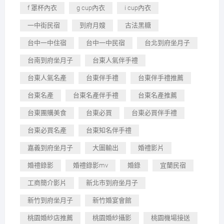
f 罩杯內衣
g cup內衣
i cup內衣
一中街民宿
到府月嫂
古法黑糖
台中一中住宿
台中一中民宿
台北到府坐月子
台南到府坐月子
台東人氣伴手禮
台東人氣名產
台東伴手禮
台東伴手禮推薦
台東名產
台東名產伴手禮
台東名產推薦
台東團購美食
台東必買
台東必買伴手禮
台東必買名產
台東知名伴手禮
嘉義到府坐月子
大圖輸出
婚禮影片
婚禮錄影
婚禮錄影mv
婚錄
宜蘭民宿
工商簡介影片
新北市到府坐月子
新竹到府坐月子
新竹婚宴會館
桃園婚紗店推薦
桃園婚紗攝影
桃園機場接送