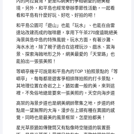
內的阿拉寶灣，更是IG網美們爭相朝聖的絕美秘
境，另外，和平島也經常舉辦季節性活動，一起看
看和平島有什麼好玩、好吃、好拍的吧！
和平島公園可「遊山」也能「玩水」、也能在由雷
達站改建而成的咖啡廳，享用下午茶270度遠眺絕美
海景與島中島的特殊風貌。玩水方面，有著沙灘、
海水水池，除了親子適合在這裡玩沙、戲水、賞海
景、探索海蝕地形之外，網美最愛的「天堂路」也
能拍出一張張美照！
等嶼亭幾乎可說是和平島內的TOP 1拍照景點的「等
嶼亭」，每每都是遊客爭相排隊拍照的打卡景點，
其地理位置在奇岩之上，猶如畫一般的美，來到這
裡，不免俗地總是要來一張美照的。天空向海步道
高架的海景步道也是網美網帥聚集之地，步道的終
點是一望無際的大海，漫步在上頭有種在異國的感
覺，同時也是最美的風景框架，怎麼拍都美！
星光草原猶如傳聲筒又有點像時空隧道的裝置藝