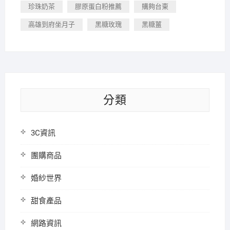
珍珠奶茶
膠原蛋白粉推薦
購夠台東
高雄到府坐月子
黑糖玫瑰
黑糖薑
分類
3C資訊
團購商品
婚紗世界
甜食產品
網路資訊