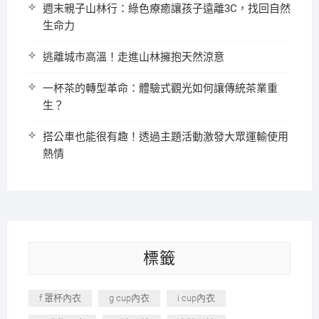
週末親子山林行：綠色療癒讓孩子遠離3C，找回自然
生命力
逃離城市高溫！走進山林擁抱天然涼意
一杯茶的轉型革命：體驗式觀光如何讓傳統茶業重
生？
搭公車也能很有趣！透過主題活動激發大眾運輸使用
熱情
標籤
f 罩杯內衣
g cup內衣
i cup內衣