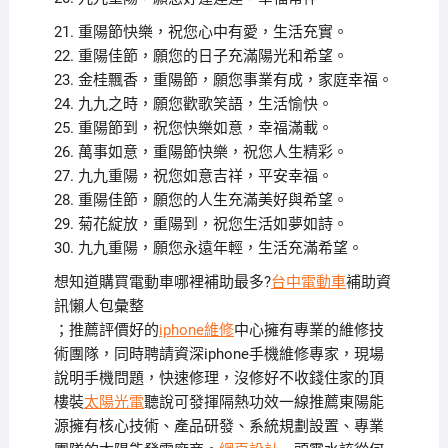
21. 重陽節快樂，祝您心中有愛，生活充實。
22. 重陽佳節，願您的日子充滿陽光和希望。
23. 金桂飄香，重陽節，願您事業有成，家庭幸福。
24. 九九之時，願您歡歌笑語，生活愉快。
25. 重陽節到，祝您快樂如意，幸福滿載。
26. 萬事如意，重陽節快樂，祝您人生精彩。
27. 九九重陽，祝您如意吉祥，平安幸福。
28. 重陽佳節，願您的人生充滿美好與希望。
29. 菊花綻放，重陽到，祝您生活如夢如詩。
30. 九九重陽，願您永遠年輕，生活充滿希望。
想知道購買電動車哪裡補助最多?
台中電動車
補助資
訊懶人包彙整
；推薦評價好的
iphone維修
中心擁有專業的維修技
術團隊，同時聘請資深iphone手機維修專家，現場
說明手機問題，快速修理，沒修好不收錢住家的頂
樓裝
太陽光電
聽說可發揮隔熱功效一線推薦東陽能
源擁有核心技術、產品研發、系統規劃設置、專業