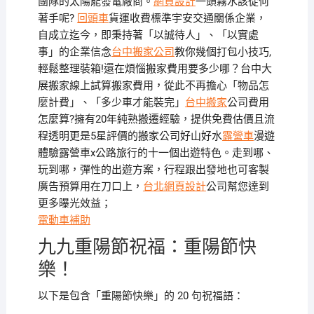
團隊的太陽能發電廠商。
網頁設計
一頭霧水該從何
著手呢?
回頭車
貨運收費標準宇安交通關係企業，
自成立迄今，即秉持著「以誠待人」、「以實處
事」的企業信念
台中搬家公司
教你幾個打包小技巧,
輕鬆整理裝箱!還在煩惱搬家費用要多少哪？台中大
展搬家線上試算搬家費用，從此不再擔心「物品怎
麼計費」、「多少車才能裝完」
台中搬家
公司費用
怎麼算?擁有20年純熟搬遷經驗，提供免費估價且流
程透明更是5星評價的搬家公司好山好水
露營車
漫遊
體驗露營車x公路旅行的十一個出遊特色。走到哪、
玩到哪，彈性的出遊方案，行程跟出發地也可客製
廣告預算用在刀口上，
台北網頁設計
公司幫您達到
更多曝光效益；
電動車補助
九九重陽節祝福：重陽節快
樂！
以下是包含「重陽節快樂」的 20 句祝福語：