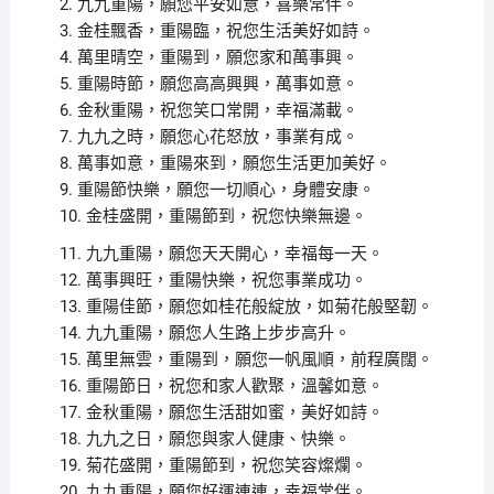
2. 九九重陽，願您平安如意，喜樂常伴。
3. 金桂飄香，重陽臨，祝您生活美好如詩。
4. 萬里晴空，重陽到，願您家和萬事興。
5. 重陽時節，願您高高興興，萬事如意。
6. 金秋重陽，祝您笑口常開，幸福滿載。
7. 九九之時，願您心花怒放，事業有成。
8. 萬事如意，重陽來到，願您生活更加美好。
9. 重陽節快樂，願您一切順心，身體安康。
10. 金桂盛開，重陽節到，祝您快樂無邊。
11. 九九重陽，願您天天開心，幸福每一天。
12. 萬事興旺，重陽快樂，祝您事業成功。
13. 重陽佳節，願您如桂花般綻放，如菊花般堅韌。
14. 九九重陽，願您人生路上步步高升。
15. 萬里無雲，重陽到，願您一帆風順，前程廣闊。
16. 重陽節日，祝您和家人歡聚，溫馨如意。
17. 金秋重陽，願您生活甜如蜜，美好如詩。
18. 九九之日，願您與家人健康、快樂。
19. 菊花盛開，重陽節到，祝您笑容燦爛。
20. 九九重陽，願您好運連連，幸福常伴。