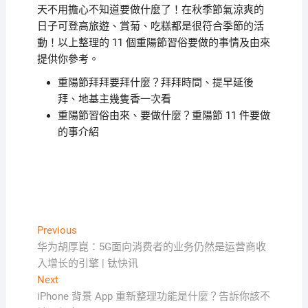
天不用擔心不知道要做什麼了！在秋季節氣涼爽的
日子可登高旅遊、賞菊、吃糕都是很符合季節的活
動！以上整理的 11 個重陽節習俗要做的事情及由來
提供你參考。
重陽節拜拜要拜什麼？拜拜時間、提早延後
拜、地基主幾隻香一次看
重陽節習俗由來、要做什麼？重陽節 11 件要做
的事介紹
文
Previous
Previous
post:
华为胡厚崑：5G面向消费者的业务仍然是运营商收
章
入增长的引擎 | 钛快讯
導
Next
Next
覽
post:
iPhone 背景 App 重新整理功能是什麼？告訴你該不