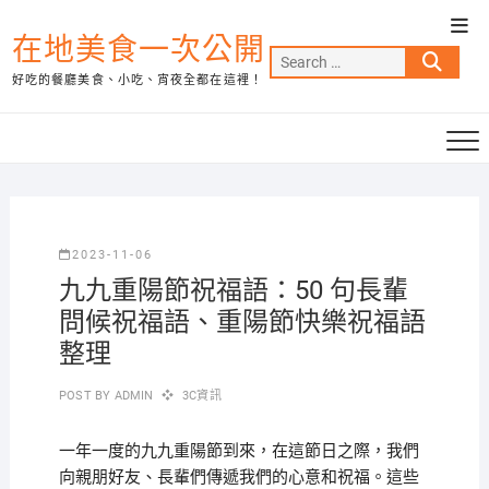
Skip
Top
to
在地美食一次公開
Men
Search
content
好吃的餐廳美食、小吃、宵夜全都在這裡！
…
2023-11-06
九九重陽節祝福語：50 句長輩
問候祝福語、重陽節快樂祝福語
整理
POST BY
ADMIN
3C資訊
一年一度的九九重陽節到來，在這節日之際，我們
向親朋好友、長輩們傳遞我們的心意和祝福。這些