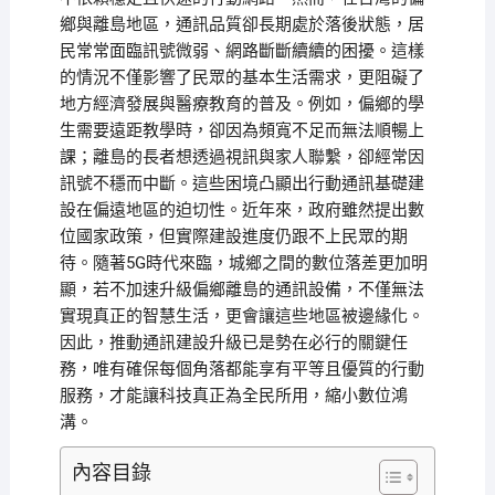
鄉與離島地區，通訊品質卻長期處於落後狀態，居
民常常面臨訊號微弱、網路斷斷續續的困擾。這樣
的情況不僅影響了民眾的基本生活需求，更阻礙了
地方經濟發展與醫療教育的普及。例如，偏鄉的學
生需要遠距教學時，卻因為頻寬不足而無法順暢上
課；離島的長者想透過視訊與家人聯繫，卻經常因
訊號不穩而中斷。這些困境凸顯出行動通訊基礎建
設在偏遠地區的迫切性。近年來，政府雖然提出數
位國家政策，但實際建設進度仍跟不上民眾的期
待。隨著5G時代來臨，城鄉之間的數位落差更加明
顯，若不加速升級偏鄉離島的通訊設備，不僅無法
實現真正的智慧生活，更會讓這些地區被邊緣化。
因此，推動通訊建設升級已是勢在必行的關鍵任
務，唯有確保每個角落都能享有平等且優質的行動
服務，才能讓科技真正為全民所用，縮小數位鴻
溝。
內容目錄