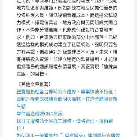
定比例，專款專用於偏遠地區的建設。此外，鼓勵
地方社區參與維護，例如訓練在地居民擔任簡易的
設備維護人員，降低後續營運成本。而透過公私協
力模式，讓電信業者、地方政府與民間組織共同合
作，不僅能分攤風險，也能確保建設符合當地需
求。例如，台東縣與屏東縣的部分山地部落，已經
透過這樣的模式成功建立了社區網路，證明只要各
方有共識，偏鄉通訊升級並非遙不可及。未來，唯
有持續投入資源，並建立穩定的監督機制，才能讓
偏鄉離島的通訊環境永續發展，真正實現「連線無
差距」的目標。
【其他文章推薦】
聲寶服務站
全台即時到府維修，專業快速不拖延！
電動升降曬衣機
結合照明與風乾，打造全能陽台新
生態
零件量產就選
CNC車床
找
日立服務站
全省派工維修，價格合理、技術到
位！
如何利用一般常見的「
L型資料夾
」達到廣告宣傳效