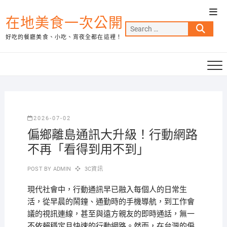
Skip
Top
to
在地美食一次公開
Men
Search
content
好吃的餐廳美食、小吃、宵夜全都在這裡！
…
2026-07-02
偏鄉離島通訊大升級！行動網路
不再「看得到用不到」
POST BY
ADMIN
3C資訊
現代社會中，行動通訊早已融入每個人的日常生
活，從早晨的鬧鐘、通勤時的手機導航，到工作會
議的視訊連線，甚至與遠方親友的即時通話，無一
不依賴穩定且快速的行動網路。然而，在台灣的偏