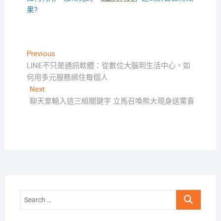
果?
文
Previous
Previous
post:
LINE不只是通訊軟體：從數位大腦到生活中心，如
章
何用多元服務綁住每個人
導
Next
Next
覽
post:
聊天室輸入這三組關鍵字 立馬召喚熊大現身送驚喜
Search
…