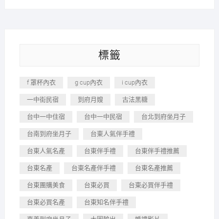
標籤
f 罩杯內衣
g cup內衣
i cup內衣
一中街民宿
到府月嫂
古法黑糖
台中一中住宿
台中一中民宿
台北到府坐月子
台南到府坐月子
台東人氣伴手禮
台東人氣名產
台東伴手禮
台東伴手禮推薦
台東名產
台東名產伴手禮
台東名產推薦
台東團購美食
台東必買
台東必買伴手禮
台東必買名產
台東知名伴手禮