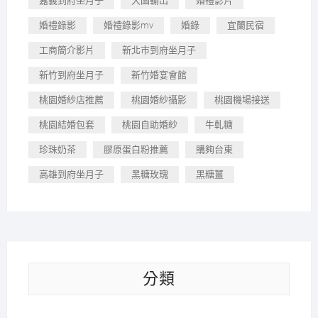
嘉義到府坐月子
大圖輸出
婚禮影片
婚禮錄影
婚禮錄影mv
婚錄
宜蘭民宿
工商簡介影片
新北市到府坐月子
新竹到府坐月子
新竹婚宴會館
桃園婚紗店推薦
桃園婚紗攝影
桃園機場接送
桃園結婚包套
桃園自助婚紗
牛軋糖
珍珠奶茶
膠原蛋白粉推薦
購夠台東
高雄到府坐月子
黑糖玫瑰
黑糖薑
分類