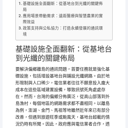
基礎設施全面翻新：從基地台到光纖的關鍵佈
局
應用場景帶動需求：遠距醫療與智慧農業的實
際效益
政策支持與公私協力：打造永續發展的通訊環
境
基礎設施全面翻新：從基地台
到光纖的關鍵佈局
要解決偏鄉離島的通訊問題，首要任務就是強化基
礎設施，包括增設基地台與鋪設光纖網路。由於地
形限制與人口稀少，電信業者往往不願意投入龐大
成本在這些區域建置設備，導致訊號死角處處存
在。然而，台灣的偏鄉分佈廣泛，從高山部落到外
島漁村，每個地區的網路需求都不盡相同。以離島
為例，澎湖、金門、馬祖等地雖然近年來已有部分
改善，但遇到旅遊旺季或颱風天，基地台超載的情
況仍時有所聞。因此，政府應與電信業者合作，透